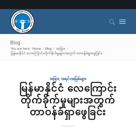
Blog
You are here:
Home
/
Blog
/
အခြား
/
မြန်မာနိုင်ငံ လေကြောင်းတိုက်ခိုက်မှုများအတွက် တာဝန်ခံရှာဖွေခြင်း...
အခြား
,
အရင်းအမြစ်များ
မြန်မာနိုင်ငံ လေကြောင်း
တိုက်ခိုက်မှုများအတွက်
တာဝန်ခံရှာဖွေခြင်း