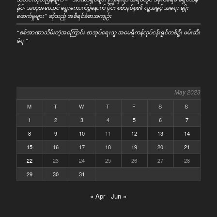
နိုင်- အတုအယောင် ရွေးကောက်ပွဲနောက် ပိုင်း စစ်အုပ်စု၏ လူ့အခွင့် အရေး ချိုး
ဖောက်မှုများ” ဆိုသည့် အစီရင်ခံစာအကျဉ်း
“စစ်အာဏာသိမ်းတဲ့အကြောင်း စာအုပ်ရေးသူ အမေရိကန်လုပ်ငန်းရှင်တစ်ဦး ဖမ်းဆီး
ခံရ “
May 2023
M
T
W
T
F
S
S
1
2
3
4
5
6
7
8
9
10
11
12
13
14
15
16
17
18
19
20
21
22
23
24
25
26
27
28
29
30
31
« Apr
Jun »