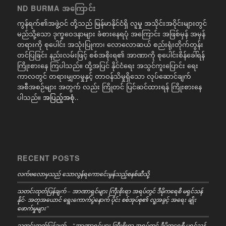
ND BURMA အကြောင်း
ကွန်ရက်၏အဖွဲ့ဝင် တို့သည် မြန်မာနိုင်ငံရှိ လူမှု အသိုင်းအဝိုင်းများတွင်
မည်သို့သော ဒုက္ခဝေဒနာများ ခံစားနေရပုံ အကြောင်း အဖြစ်မှန် အမှန်
တရားကို စုပေါင်း အသုံးပြုကာ၊ လောလောဆယ် စည်းရုံးတိုက်တွန်း
တင်ပြခြင်း နည်းလမ်းဖြင့် စစ်အစိုးရ၏ အာဏာကို စုပေါင်းစိန်ခေါ်ရန်
ကြိုးစားနေ ကြပါသည်။ ထို့အပြင် နိုင်ငံရေး အသွင်ကူးပြောင်း ရေး
ကာလတွင် တရားမျှတမှုနှင့် တာဝန်သိမှုရှိသော လုပ်ဆောင်ချက်
အစီအစဉ်များ အတွက် လည်း ကြိုတင် ပြင်ဆင်ထားရန် ကြိုးစားနေ
ပါသည်။
အပြည့်အစုံ..
RECENT POSTS
လက်ဗလောမှသည် သောလွန်ရကောင်ေးမွန်သည့်စနစ်ဆီသို့
သတင်းထုတ်ပြန်ချက် – အာဏာရှင်များ ကြီးစိုးရာ အရပ်တွင် ဒီမိုကရေစီ မရှင်သန်
နိုင်- အတုအယောင် ရွေးကောက်ပွဲနောက် ပိုင်း စစ်အုပ်စု၏ လူ့အခွင့် အရေး ချိုး
ဖောက်မှုများ”
သတင်းထုတ်ပြန်ချက် – “အာဏာရှင်များ ကြီးစိုးရာ အရပ်တွင် ဒီမိုကရေစီ မရှင်သန်