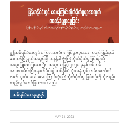
ဤအစီရင်ခံစာတွင် မကြာသေးမီက ဖြစ်ပွားခဲ့သော ကချင်ပြည်နယ်
ဖားကန့်မြို့နယ်အတွင်းရှိ အနန့်ပါ ဗုံးကြဲတိုက်ခိုက်မှုဖြစ်စဉ်ကို
အထူးပြုတင်ပြထားပြီး၊ အထူးသဖြင့် ၂၀၂၁ ခုနှစ် စစ်တပ်
အာဏာသိမ်းပြီးနောက်ပိုင်း၌ တစ်နိုင်ငံလုံးအနှံတွင် တပ်မတော်၏
လက်လွတ်စပယ် လေကြောင်းဗုံးကြဲတိုက်ခိုက်မှု ဖြစ်စဉ်တို့ကိုလည်း
ထည့်သွင်းတင်ပြထားပါသည်။
အစီရင်ခံစာ ရယူရန်
MAY 31, 2023