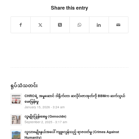
Share this entry
ရုပ်သံသတင်း
CHROရဲ့ အမှုဆောင် ဒါရိုက်တာ ဆလိုင်းဇာအုတ်ကို BBMက ဆက်သွယ်
မေးမြန်းမှု
January 15, 2026 - 3:24 am
လူမျိုးပြုန်းစေမှု (Genocide)
September 2, 2025 - 3:17 am
လူသားမျိုးနွယ်အပေါ် ကျူးလွန်သည့် ရာဇဝတ်မှု (Crimes Against
Humanity)