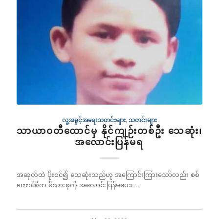
လူ့အခွင့်အရေးသတင်းများ
,
သတင်းများ
သာယာဝတီထောင်မှ နိုင်ကျဉ်းတစ်ဦး သေဆုံး၊
အလောင်းပြန်မရ
အဆုတ်ထဲ ပိုးဝင်၍ သေဆုံးသည်ဟု အကြောင်းကြားသော်လည်း စစ်
ကောင်စီက မိသားစုကို အလောင်းပြန်မပေး၊…