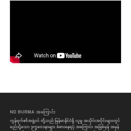
ND BURMA အကြောင်း
ကွန်ရက်၏အဖွဲ့ဝင် တို့သည် မြန်မာနိုင်ငံရှိ လူမှု အသိုင်းအဝိုင်းများတွင်
မည်သို့သော ဒုက္ခဝေဒနာများ ခံစားနေရပုံ အကြောင်း အဖြစ်မှန် အမှန်