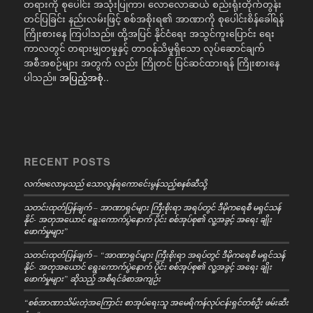
တရားကို စုပေါင်း အသုံးပြုကာ၊ လောလောဆယ် စည်းရုံးတိုက်တွန်း
တင်ပြခြင်း နည်းလမ်းဖြင့် စစ်အစိုးရ၏ အာဏာကို စုပေါင်းစိန်ခေါ်ရန်
ကြိုးစားနေ ကြပါသည်။ ထို့အပြင် နိုင်ငံရေး အသွင်ကူးပြောင်း ရေး
ကာလတွင် တရားမျှတမှုနှင့် တာဝန်သိမှုရှိသော လုပ်ဆောင်ချက်
အစီအစဉ်များ အတွက် လည်း ကြိုတင် ပြင်ဆင်ထားရန် ကြိုးစားနေ
ပါသည်။
အပြည့်အစုံ..
RECENT POSTS
လက်ဗလောမှသည် သောလွန်ရကောင်ေးမွန်သည့်စနစ်ဆီသို့
သတင်းထုတ်ပြန်ချက် – အာဏာရှင်များ ကြီးစိုးရာ အရပ်တွင် ဒီမိုကရေစီ မရှင်သန်
နိုင်- အတုအယောင် ရွေးကောက်ပွဲနောက် ပိုင်း စစ်အုပ်စု၏ လူ့အခွင့် အရေး ချိုး
ဖောက်မှုများ”
သတင်းထုတ်ပြန်ချက် – “အာဏာရှင်များ ကြီးစိုးရာ အရပ်တွင် ဒီမိုကရေစီ မရှင်သန်
နိုင်- အတုအယောင် ရွေးကောက်ပွဲနောက် ပိုင်း စစ်အုပ်စု၏ လူ့အခွင့် အရေး ချိုး
ဖောက်မှုများ” ဆိုသည့် အစီရင်ခံစာအကျဉ်း
“စစ်အာဏာသိမ်းတဲ့အကြောင်း စာအုပ်ရေးသူ အမေရိကန်လုပ်ငန်းရှင်တစ်ဦး ဖမ်းဆီး