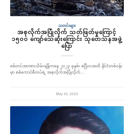
သတင်းများ
အစုလိုက်အပြုံလိုက် သတ်ဖြတ်မှုကြောင့်
၁၅၀၀ ကျော်သေဆုံးကြောင်း သုတေသနအဖွဲ့
ပြော
စစ်တပ်အာဏာသိမ်းချိန်ကနေ ၂၀၂၃ ခုနှစ်၊ ဧပြီလအထိ နိုင်ငံတစ်ဝန်း
မှာ စစ်ကောင်စီတပ်ရဲ့ အစုလိုက်အပြုံလိုက်…
May 30, 2023