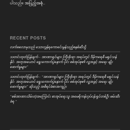
ပါသည်။
အပြည့်အစုံ..
RECENT POSTS
လက်ဗလောမှသည် သောလွန်ရကောင်ေးမွန်သည့်စနစ်ဆီသို့
သတင်းထုတ်ပြန်ချက် – အာဏာရှင်များ ကြီးစိုးရာ အရပ်တွင် ဒီမိုကရေစီ မရှင်သန်
နိုင်- အတုအယောင် ရွေးကောက်ပွဲနောက် ပိုင်း စစ်အုပ်စု၏ လူ့အခွင့် အရေး ချိုး
ဖောက်မှုများ”
သတင်းထုတ်ပြန်ချက် – “အာဏာရှင်များ ကြီးစိုးရာ အရပ်တွင် ဒီမိုကရေစီ မရှင်သန်
နိုင်- အတုအယောင် ရွေးကောက်ပွဲနောက် ပိုင်း စစ်အုပ်စု၏ လူ့အခွင့် အရေး ချိုး
ဖောက်မှုများ” ဆိုသည့် အစီရင်ခံစာအကျဉ်း
“စစ်အာဏာသိမ်းတဲ့အကြောင်း စာအုပ်ရေးသူ အမေရိကန်လုပ်ငန်းရှင်တစ်ဦး ဖမ်းဆီး
ခံရ “