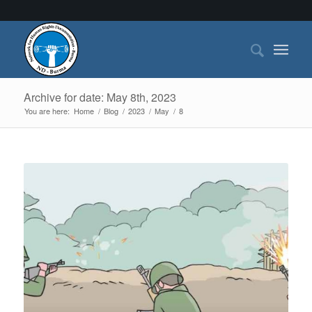
Archive for date: May 8th, 2023
You are here:
Home
/
Blog
/
2023
/
May
/
8