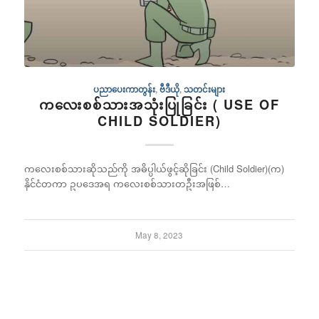
ပညာပေးကာတွန်း
,
ဗီဒီယို
,
သတင်းများ
ကလေးစစ်သားအသုံးပြုခြင်း ( USE OF
CHILD SOLDIER)
ကလေးစစ်သားဆိုသည်ကို အဓိပ္ပါယ်ဖွင့်ဆိုခြင်း (Child Soldier)(က)
နိုင်ငံတကာ ဥပဒေအရ ကလေးစစ်သားတဦးအဖြစ်…
May 8, 2023