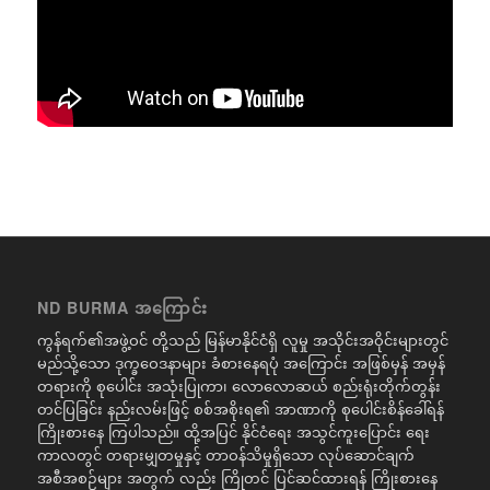
ND BURMA အကြောင်း
ကွန်ရက်၏အဖွဲ့ဝင် တို့သည် မြန်မာနိုင်ငံရှိ လူမှု အသိုင်းအဝိုင်းများတွင်
မည်သို့သော ဒုက္ခဝေဒနာများ ခံစားနေရပုံ အကြောင်း အဖြစ်မှန် အမှန်
တရားကို စုပေါင်း အသုံးပြုကာ၊ လောလောဆယ် စည်းရုံးတိုက်တွန်း
တင်ပြခြင်း နည်းလမ်းဖြင့် စစ်အစိုးရ၏ အာဏာကို စုပေါင်းစိန်ခေါ်ရန်
ကြိုးစားနေ ကြပါသည်။ ထို့အပြင် နိုင်ငံရေး အသွင်ကူးပြောင်း ရေး
ကာလတွင် တရားမျှတမှုနှင့် တာဝန်သိမှုရှိသော လုပ်ဆောင်ချက်
အစီအစဉ်များ အတွက် လည်း ကြိုတင် ပြင်ဆင်ထားရန် ကြိုးစားနေ