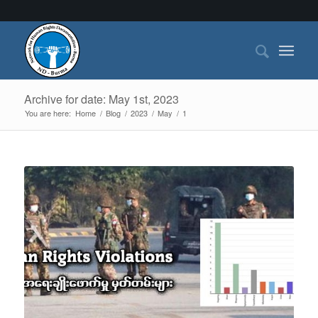
Archive for date: May 1st, 2023
You are here:
Home
/
Blog
/
2023
/
May
/
1