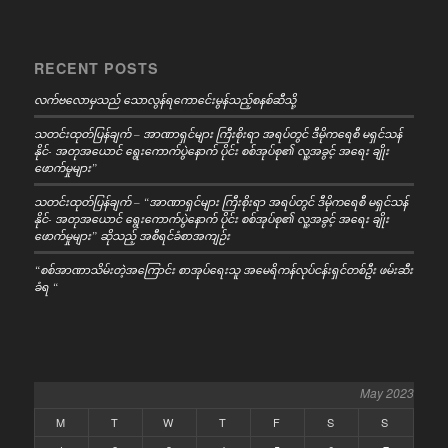
RECENT POSTS
လက်ဗလောမှသည် သောလွန်ရကောင်ေးမွန်သည့်စနစ်ဆီသို့
သတင်းထုတ်ပြန်ချက် – အာဏာရှင်များ ကြီးစိုးရာ အရပ်တွင် ဒီမိုကရေစီ မရှင်သန်
နိုင်- အတုအယောင် ရွေးကောက်ပွဲနောက် ပိုင်း စစ်အုပ်စု၏ လူ့အခွင့် အရေး ချိုး
ဖောက်မှုများ”
သတင်းထုတ်ပြန်ချက် – “အာဏာရှင်များ ကြီးစိုးရာ အရပ်တွင် ဒီမိုကရေစီ မရှင်သန်
နိုင်- အတုအယောင် ရွေးကောက်ပွဲနောက် ပိုင်း စစ်အုပ်စု၏ လူ့အခွင့် အရေး ချိုး
ဖောက်မှုများ” ဆိုသည့် အစီရင်ခံစာအကျဉ်း
“စစ်အာဏာသိမ်းတဲ့အကြောင်း စာအုပ်ရေးသူ အမေရိကန်လုပ်ငန်းရှင်တစ်ဦး ဖမ်းဆီး
ခံရ “
May 2023
M
T
W
T
F
S
S