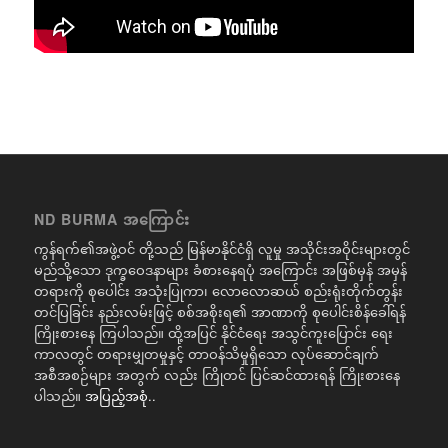
ND BURMA အကြောင်း
ကွန်ရက်၏အဖွဲ့ဝင် တို့သည် မြန်မာနိုင်ငံရှိ လူမှု အသိုင်းအဝိုင်းများတွင်
မည်သို့သော ဒုက္ခဝေဒနာများ ခံစားနေရပုံ အကြောင်း အဖြစ်မှန် အမှန်
တရားကို စုပေါင်း အသုံးပြုကာ၊ လောလောဆယ် စည်းရုံးတိုက်တွန်း
တင်ပြခြင်း နည်းလမ်းဖြင့် စစ်အစိုးရ၏ အာဏာကို စုပေါင်းစိန်ခေါ်ရန်
ကြိုးစားနေ ကြပါသည်။ ထို့အပြင် နိုင်ငံရေး အသွင်ကူးပြောင်း ရေး
ကာလတွင် တရားမျှတမှုနှင့် တာဝန်သိမှုရှိသော လုပ်ဆောင်ချက်
အစီအစဉ်များ အတွက် လည်း ကြိုတင် ပြင်ဆင်ထားရန် ကြိုးစားနေ
ပါသည်။
အပြည့်အစုံ..