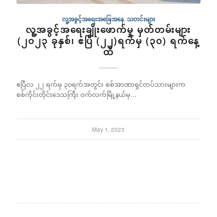
လူ့အခွင့်အရေးအခြေအနေ
,
သတင်းများ
လူ့အခွင့်အရေးချိုးဖောက်မှု မှတ်တမ်းများ
(၂၀၂၃ ခုနှစ်၊ ဧပြီ (၂၂)ရက်မှ (၃၀) ရက်နေ့
ထိ
ဧပြီလ ၂၂ ရက်မှ ၃၀ရက်အတွင်း စစ်အာဏာရှင်တပ်သားများက
စစ်ကိုင်းတိုင်းဒေသကြီး ဝက်လက်မြို့နယ်မှ…
May 1, 2023