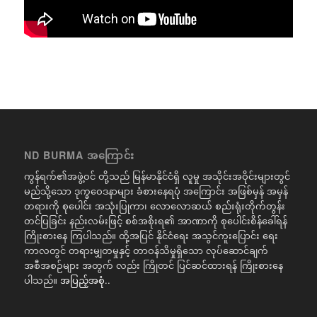
ND BURMA အကြောင်း
ကွန်ရက်၏အဖွဲ့ဝင် တို့သည် မြန်မာနိုင်ငံရှိ လူမှု အသိုင်းအဝိုင်းများတွင်
မည်သို့သော ဒုက္ခဝေဒနာများ ခံစားနေရပုံ အကြောင်း အဖြစ်မှန် အမှန်
တရားကို စုပေါင်း အသုံးပြုကာ၊ လောလောဆယ် စည်းရုံးတိုက်တွန်း
တင်ပြခြင်း နည်းလမ်းဖြင့် စစ်အစိုးရ၏ အာဏာကို စုပေါင်းစိန်ခေါ်ရန်
ကြိုးစားနေ ကြပါသည်။ ထို့အပြင် နိုင်ငံရေး အသွင်ကူးပြောင်း ရေး
ကာလတွင် တရားမျှတမှုနှင့် တာဝန်သိမှုရှိသော လုပ်ဆောင်ချက်
အစီအစဉ်များ အတွက် လည်း ကြိုတင် ပြင်ဆင်ထားရန် ကြိုးစားနေ
ပါသည်။
အပြည့်အစုံ..