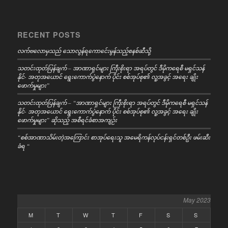
RECENT POSTS
လက်ဗလောမှသည် သောလွန်ရကောင်ေးမွန်သည့်စနစ်ဆီသို့
သတင်းထုတ်ပြန်ချက် – အာဏာရှင်များ ကြီးစိုးရာ အရပ်တွင် ဒီမိုကရေစီ မရှင်သန်
နိုင်- အတုအယောင် ရွေးကောက်ပွဲနောက် ပိုင်း စစ်အုပ်စု၏ လူ့အခွင့် အရေး ချိုး
ဖောက်မှုများ”
သတင်းထုတ်ပြန်ချက် – “အာဏာရှင်များ ကြီးစိုးရာ အရပ်တွင် ဒီမိုကရေစီ မရှင်သန်
နိုင်- အတုအယောင် ရွေးကောက်ပွဲနောက် ပိုင်း စစ်အုပ်စု၏ လူ့အခွင့် အရေး ချိုး
ဖောက်မှုများ” ဆိုသည့် အစီရင်ခံစာအကျဉ်း
“စစ်အာဏာသိမ်းတဲ့အကြောင်း စာအုပ်ရေးသူ အမေရိကန်လုပ်ငန်းရှင်တစ်ဦး ဖမ်းဆီး
ခံရ “
May 2023
M
T
W
T
F
S
S