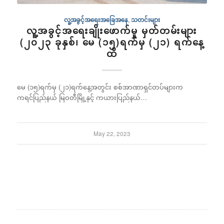
လူ့အခွင့်အရေးအခြေအနေ
,
သတင်းများ
လူ့အခွင့်အရေးချိုးဖောက်မှု မှတ်တမ်းများ
(၂၀၂၃ ခုနှစ်၊ မေ (၁၅)ရက်မှ (၂၁) ရက်နေ့
ထိ
မေ (၁၅)ရက်မှ (၂၁)ရက်နေ့အတွင်း စစ်အာဏာရှင်တပ်များက
ကရင်ပြည်နယ် မြဝတီမြို့နှင့် ကယားပြည်နယ်…
May 22, 2023