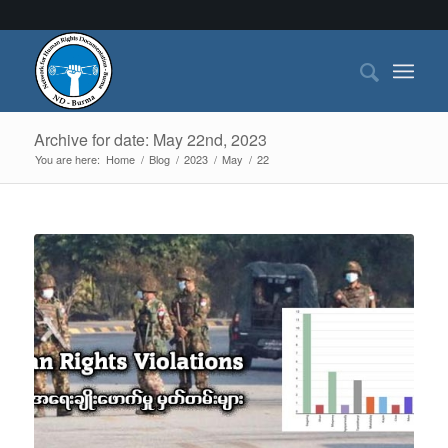
Archive for date: May 22nd, 2023
You are here:
Home
/
Blog
/
2023
/
May
/
22