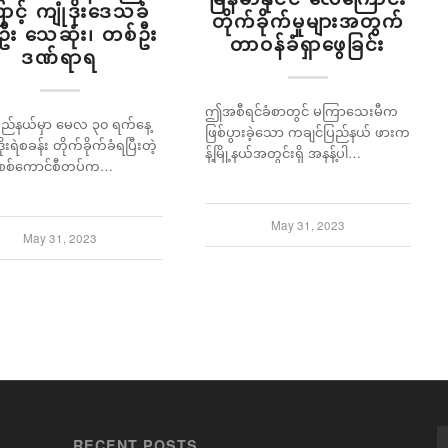
ာင့် ကျုံဒိုးဒေသခံ
တိုက်ခိုက်မှုများအတွက်
ဦး သေဆုံး၊ တစ်ဦး
တာဝန်ခံရှာဖွေခြင်း
ဒဏ်ရာရ
ဤအစီရင်ခံစာတွင် မကြာသေးမီက
ည်နယ်မှာ မေလ ၃၀ ရက်နေ့
ဖြစ်ပွားခဲ့သော ကချင်ပြည်နယ် ဖားက
ုးရဲစခန်း တိုက်ခိုက်ခံရပြီးတဲ့
န့်မြို့နယ်အတွင်းရှိ အနန့်ပါ…
 စစ်ကောင်စီတပ်က…
May 31, 2023
May 31, 2023
RECENT POSTS