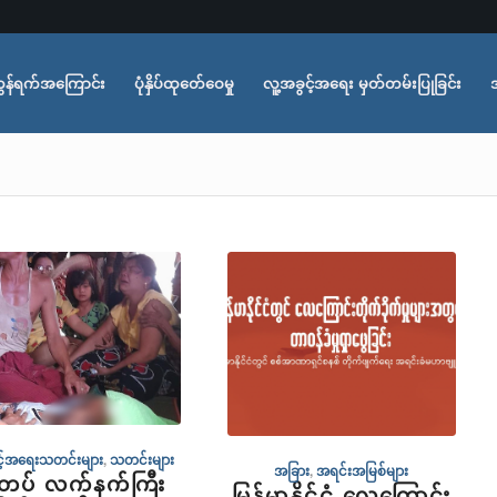
ွန်ရက်အကြောင်း
ပုံနှိပ်ထုတ်ေဝေမှု
လူ့အခွင့်အရေး မှတ်တမ်းပြုခြင်း
င့်အရေးသတင်းများ
,
သတင်းများ
အခြား
,
အရင်းအမြစ်များ
်တပ် လက်နက်ကြီး
မြန်မာနိုင်ငံ လေကြောင်း