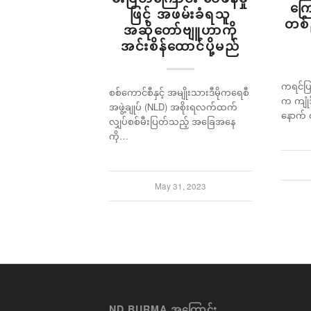
ကြေ
ဖြင့် အဖမ်းခံရသူ
တစ်
အဆိုတော်ဗျူဟာကို
အင်းစိန်ထောင်ပို့မည်
ကရင်ပြ
စစ်ကောင်စီနှင့် အမျိုးသားဒီမိုကရေစီ
က ကျုံဒိ
အဖွဲ့ချုပ် (NLD) အစိုးရလက်ထက်
နောက်
လျှပ်စစ်မီးပြတ်သည့် အခြေအနေ
ကို…
May 31, 2023
ND BURMA အကြောင်း