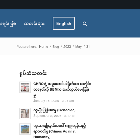
အရင်းမြစ်
သတင်းများ
English
You are here:
Home
/
Blog
/
2023
/
May
/
31
ရုပ်သံသတင်း
CHROရဲ့ အမှုဆောင် ဒါရိုက်တာ ဆလိုင်း
ဇာအုတ်ကို BBMက ဆက်သွယ်မေးမြန်း
မှု
January 15, 2026 - 3:24 am
လူမျိုးပြုန်းစေမှု (Genocide)
September 2, 2025 - 3:17 am
လူသားမျိုးနွယ်အပေါ် ကျူးလွန်သည့်
ရာဇဝတ်မှု (Crimes Against
Humanity)