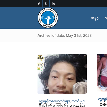
အဖွင့်
က
Archive for date: May 31st, 2023
လူ့အခွ
လူ့အခွင့်အရေးသတင်းများ
,
သတင်းများ
စစ
မီးပြတ်ကြောင်း ဝေဖန်မှု