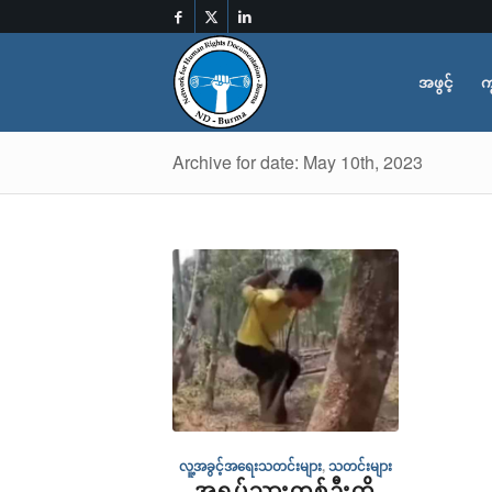
အဖွင့်
က
Archive for date: May 10th, 2023
လူ့အခွင့်အရေးသတင်းများ
,
သတင်းများ
အရပ်သားတစ်ဦးကို