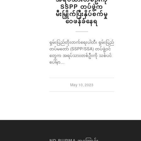
SSPP တပ်ဖွဲ့က
မီးမြှိုက်ပြီးနှိပ်စက်မှု
ဝေဖန်ခံနေရ
ရှမ်းပြည်တိုးတက်ရေးပါတီ၊ ရှမ်းပြည်
တပ်မတော် (SSPP/SSA) တပ်ဖွဲ့ဝင်
တွေက အရပ်သားတစ်ဦးကို သစ်ပင်
ပေါ်မှာ…
May 10, 2023
ND BURMA အကြောင်း