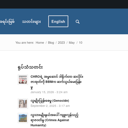
အရင်းမြစ်
သတင်းများ
English
You are here:
Home
/
Blog
/
2023
/
May
/
10
ရုပ်သံသတင်း
CHROရဲ့ အမှုဆောင် ဒါရိုက်တာ ဆလိုင်း
ဇာအုတ်ကို BBMက ဆက်သွယ်မေးမြန်း
မှု
January 15, 2026 - 3:24 am
လူမျိုးပြုန်းစေမှု (Genocide)
September 2, 2025 - 3:17 am
လူသားမျိုးနွယ်အပေါ် ကျူးလွန်သည့်
ရာဇဝတ်မှု (Crimes Against
Humanity)