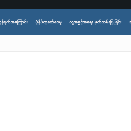
ွန်ရက်အကြောင်း
ပုံနှိပ်ထုတ်ေဝေမှု
လူ့အခွင့်အရေး မှတ်တမ်းပြုခြင်း