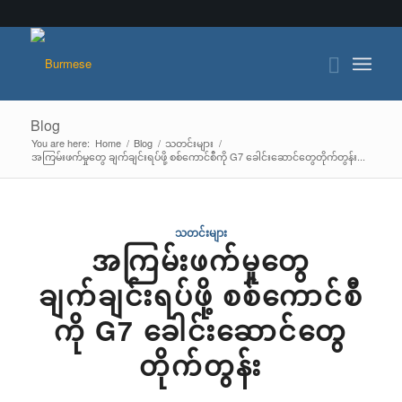
Blog
You are here:
Home
/
Blog
/
သတင်းများ
/
အကြမ်းဖက်မှုတွေ ချက်ချင်းရပ်ဖို့ စစ်ကောင်စီကို G7 ခေါင်းဆောင်တွေတိုက်တွန်း...
သတင်းများ
အကြမ်းဖက်မှုတွေ
ချက်ချင်းရပ်ဖို့ စစ်ကောင်စီ
ကို G7 ခေါင်းဆောင်တွေ
တိုက်တွန်း