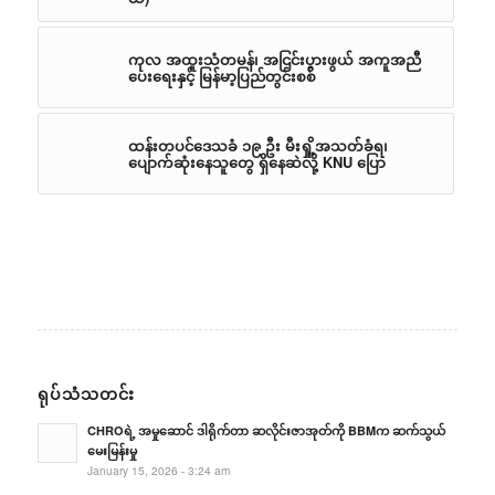
ကုလ အထူးသံတမန်၊ အငြင်းပွားဖွယ် အကူအညီ
ပေးရေးနှင့် မြန်မာ့ပြည်တွင်းစစ်
ထန်းတပင်ဒေသခံ ၁၉ ဦး မီးရှို့အသတ်ခံရ၊
ပျောက်ဆုံးနေသူတွေ ရှိနေဆဲလို့ KNU ပြော
ရုပ်သံသတင်း
CHROရဲ့ အမှုဆောင် ဒါရိုက်တာ ဆလိုင်းဇာအုတ်ကို BBMက ဆက်သွယ်
မေးမြန်းမှု
January 15, 2026 - 3:24 am