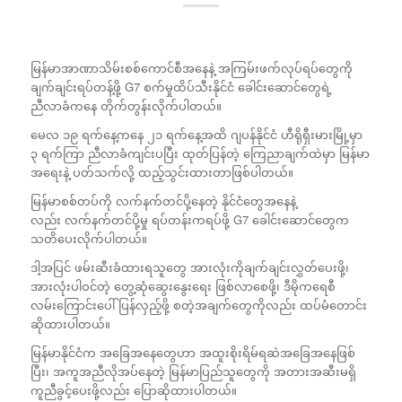
မြန်မာအာဏာသိမ်းစစ်ကောင်စီအနေနဲ့ အကြမ်းဖက်လုပ်ရပ်တွေကို
ချက်ချင်းရပ်တန့်ဖို့ G7 စက်မှုထိပ်သီးနိုင်ငံ ခေါင်းဆောင်တွေရဲ့
ညီလာခံကနေ တိုက်တွန်းလိုက်ပါတယ်။
မေလ ၁၉ ရက်နေ့ကနေ ၂၁ ရက်နေ့အထိ ဂျပန်နိုင်ငံ ဟီရိုရှီးမားမြို့မှာ
၃ ရက်ကြာ ညီလာခံကျင်းပပြီး ထုတ်ပြန်တဲ့ ကြေညာချက်ထဲမှာ မြန်မာ
အရေးနဲ့ ပတ်သက်လို့ ထည့်သွင်းထားတာဖြစ်ပါတယ်။
မြန်မာစစ်တပ်ကို လက်နက်တင်ပို့နေတဲ့ နိုင်ငံတွေအနေနဲ့
လည်း လက်နက်တင်ပို့မှု ရပ်တန်းကရပ်ဖို့ G7 ခေါင်းဆောင်တွေက
သတိပေးလိုက်ပါတယ်။
ဒါ့အပြင် ဖမ်းဆီးခံထားရသူတွေ အားလုံးကိုချက်ချင်းလွှတ်ပေးဖို့၊
အားလုံးပါဝင်တဲ့ တွေ့ဆုံဆွေးနွေးရေး ဖြစ်လာစေဖို့၊ ဒီမိုကရေစီ
လမ်းကြောင်းပေါ်ပြန်လှည့်ဖို့ စတဲ့အချက်တွေကိုလည်း ထပ်မံတောင်း
ဆိုထားပါတယ်။
မြန်မာနိုင်ငံက အခြေအနေတွေဟာ အထူးစိုးရိမ်ရဆဲအခြေအနေဖြစ်
ပြီး၊ အကူအညီလိုအပ်နေတဲ့ မြန်မာပြည်သူတွေကို အတားအဆီးမရှိ
ကူညီခွင့်ပေးဖို့လည်း ပြောဆိုထားပါတယ်။