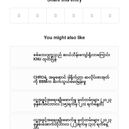
You might also like
စစ်ဘေးဒုက္ခသည် ဆယ်သိန်းကျော်ရှိလာကြောင်း
KNU ထုတ်ပြန်
CHROရဲ့ အမှုဆောင် ဒါရိုက်တာ ဆလိုင်းဇာအုတ်
ကို BBMက ဆက်သွယ်မေးမြန်းမှု
လူ့အခွင့်အရေးချိုးဖောက်မှု မှတ်တမ်းများ (၂၀၂၃
ခုနှစ်၊ဒီဇင်ဘာလ (၁၅)ရက်မှ (၂၁) ရက်နေ့ထိ)
လူ့အခွင့်အရေးချိုးဖောက်မှု မှတ်တမ်းများ (၂၀၂၃
ခုနှစ်၊အောက်တိုဘာလ (၂၂)ရက်မှ (၃၁) ရက်နေ့
ထိ)