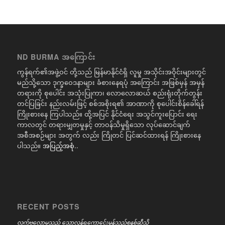
ND BURMA အကြောင်း
ကွန်ရက်၏အဖွဲ့ဝင် တို့သည် မြန်မာနိုင်ငံရှိ လူမှု အသိုင်းအဝိုင်းများတွင်
မည်သို့သော ဒုက္ခဝေဒနာများ ခံစားနေရပုံ အကြောင်း အဖြစ်မှန် အမှန်
တရားကို စုပေါင်း အသုံးပြုကာ၊ လောလောဆယ် စည်းရုံးတိုက်တွန်း
တင်ပြခြင်း နည်းလမ်းဖြင့် စစ်အစိုးရ၏ အာဏာကို စုပေါင်းစိန်ခေါ်ရန်
ကြိုးစားနေ ကြပါသည်။ ထို့အပြင် နိုင်ငံရေး အသွင်ကူးပြောင်း ရေး
ကာလတွင် တရားမျှတမှုနှင့် တာဝန်သိမှုရှိသော လုပ်ဆောင်ချက်
အစီအစဉ်များ အတွက် လည်း ကြိုတင် ပြင်ဆင်ထားရန် ကြိုးစားနေ
ပါသည်။
အပြည့်အစုံ..
RECENT POSTS
လက်ဗလောမှသည် သောလွန်ရကောင်ေးမွန်သည့်စနစ်ဆီသို့