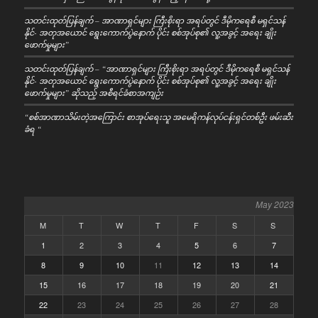
သတင်းထုတ်ပြန်ချက် – အာဏာရှင်များ ကြီးစိုးရာ အရပ်တွင် ဒီမိုကရေစီ မရှင်သန်
နိုင်- အတုအယောင် ရွေးကောက်ပွဲနောက် ပိုင်း စစ်အုပ်စု၏ လူ့အခွင့် အရေး ချိုး
ဖောက်မှုများ”
သတင်းထုတ်ပြန်ချက် – “အာဏာရှင်များ ကြီးစိုးရာ အရပ်တွင် ဒီမိုကရေစီ မရှင်သန်
နိုင်- အတုအယောင် ရွေးကောက်ပွဲနောက် ပိုင်း စစ်အုပ်စု၏ လူ့အခွင့် အရေး ချိုး
ဖောက်မှုများ” ဆိုသည့် အစီရင်ခံစာအကျဉ်း
“စစ်အာဏာသိမ်းတဲ့အကြောင်း စာအုပ်ရေးသူ အမေရိကန်လုပ်ငန်းရှင်တစ်ဦး ဖမ်းဆီး
ခံရ “
May 2023
M
T
W
T
F
S
S
1
2
3
4
5
6
7
8
9
10
11
12
13
14
15
16
17
18
19
20
21
22
23
24
25
26
27
28