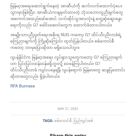
မြန်မာ့အရေးဆောင်ရွက်နေတဲ့ အာဆီယံကို ဆက်လက်ထောက်ပံ့ပေး
သွားမှာဖြစ်ပြီး၊ အာဆီယံကချမှတ်ထားတဲ့ ဘုံသဘောတူညီချက်တွေ
အကောင်အထည်ဖော်အောင် သက်ဆိုင်သူအားလုံးနဲ့ တွေ့ဆုံဆွေးနွေး
ရေးကိုလည်း G7 ခေါင်းဆောင်တွေက ထောက်ခံထားပါတယ်။
အမျိုးသားညီညွတ်ရေးအစိုးရ NUG ကတော့ G7 ထိပ်သီးညီလာခံရဲ့
ကြေညာချက်ကို ကြိုဆိုကြောင်း ထုတ်ပြန်ပါတယ်။ စစ်ကောင်စီ
ကတော့ ဘာမှပြောဆိုတာ မရှိသေးပါဘူး။
ဂျပန်နိုင်ငံက မြန်မာ့အရေး လှုပ်ရှားသူတွေကတော့ G7 ကြေညာချက်
ဟာ ပြင်းပြင်းထန်ထန်မရှိဘူးလို့ ဝေဖန်ကြပါတယ်။ G7
ထိပ်သီးညီလာခံ ကျင်းပနေချိန် ဂျပန်ရောက် မြန်မာတွေ ဆန္ဒပြတောင်း
ဆိုတာတွေလည်း ရှိခဲ့ပါတယ်။
RFA Burmese
MAY 21, 2023
TAGS:
စစ်ကောင်စီ
,
ပြည်တွင်းစစ်
Share this entry