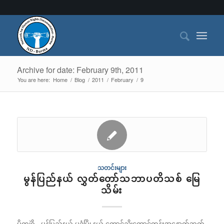
Archive for date: February 9th, 2011
You are here:
Home
/
Blog
/
2011
/
February
/
9
သတင်းများ
မွန်ပြည်နယ် လွှတ်တော်သဘာပတိသစ် မြေ
သိမ်း
မိကျဲဂို - မွန်ပြည်နယ် မုဒုံမြို့နယ် တောင်ညိုတောင်တန်းအနောက်ဘက်