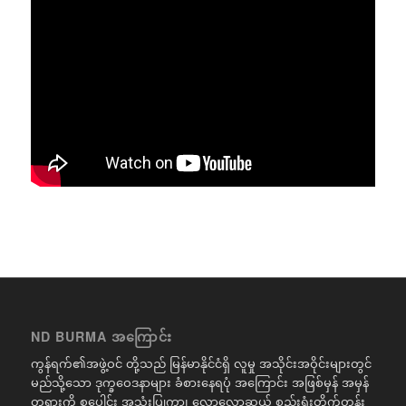
ND BURMA အကြောင်း
ကွန်ရက်၏အဖွဲ့ဝင် တို့သည် မြန်မာနိုင်ငံရှိ လူမှု အသိုင်းအဝိုင်းများတွင်
မည်သို့သော ဒုက္ခဝေဒနာများ ခံစားနေရပုံ အကြောင်း အဖြစ်မှန် အမှန်
တရားကို စုပေါင်း အသုံးပြုကာ၊ လောလောဆယ် စည်းရုံးတိုက်တွန်း