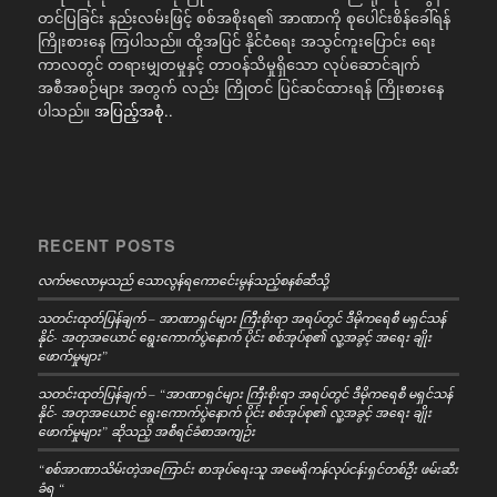
တင်ပြခြင်း နည်းလမ်းဖြင့် စစ်အစိုးရ၏ အာဏာကို စုပေါင်းစိန်ခေါ်ရန်
ကြိုးစားနေ ကြပါသည်။ ထို့အပြင် နိုင်ငံရေး အသွင်ကူးပြောင်း ရေး
ကာလတွင် တရားမျှတမှုနှင့် တာဝန်သိမှုရှိသော လုပ်ဆောင်ချက်
အစီအစဉ်များ အတွက် လည်း ကြိုတင် ပြင်ဆင်ထားရန် ကြိုးစားနေ
ပါသည်။
အပြည့်အစုံ..
RECENT POSTS
လက်ဗလောမှသည် သောလွန်ရကောင်ေးမွန်သည့်စနစ်ဆီသို့
သတင်းထုတ်ပြန်ချက် – အာဏာရှင်များ ကြီးစိုးရာ အရပ်တွင် ဒီမိုကရေစီ မရှင်သန်
နိုင်- အတုအယောင် ရွေးကောက်ပွဲနောက် ပိုင်း စစ်အုပ်စု၏ လူ့အခွင့် အရေး ချိုး
ဖောက်မှုများ”
သတင်းထုတ်ပြန်ချက် – “အာဏာရှင်များ ကြီးစိုးရာ အရပ်တွင် ဒီမိုကရေစီ မရှင်သန်
နိုင်- အတုအယောင် ရွေးကောက်ပွဲနောက် ပိုင်း စစ်အုပ်စု၏ လူ့အခွင့် အရေး ချိုး
ဖောက်မှုများ” ဆိုသည့် အစီရင်ခံစာအကျဉ်း
“စစ်အာဏာသိမ်းတဲ့အကြောင်း စာအုပ်ရေးသူ အမေရိကန်လုပ်ငန်းရှင်တစ်ဦး ဖမ်းဆီး
ခံရ “