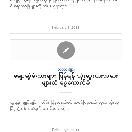
ရှိ ရော်ဘာခြံများကို သိမ်းယူရာတွင်…
February 9, 2011
သတင်းများ
ချောဆွဲခံကားများ ပြန်ရန် သုံးဆူကားသမား
များထံ ငွေကောက်ခံ
သူရိန်၊ ဂျူရီချိုင်း - ထိုင်း-မြန်မာနယ်စပ် ကရင်ပြည်နယ် ဘုရားသုံးဆူ
မြို့သို့ စစ်လက်နက် ခဲယမ်းများနှင့်…
February 9, 2011