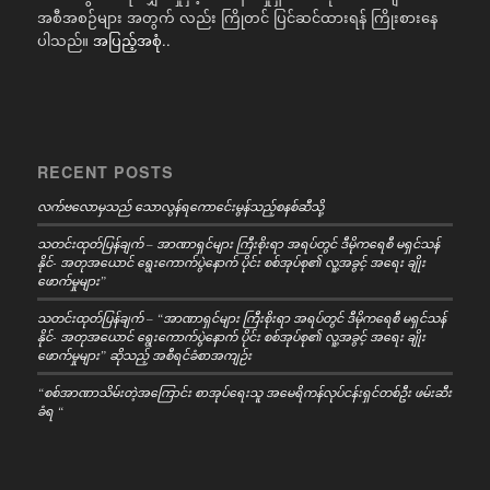
အစီအစဉ်များ အတွက် လည်း ကြိုတင် ပြင်ဆင်ထားရန် ကြိုးစားနေ
ပါသည်။
အပြည့်အစုံ..
RECENT POSTS
လက်ဗလောမှသည် သောလွန်ရကောင်ေးမွန်သည့်စနစ်ဆီသို့
သတင်းထုတ်ပြန်ချက် – အာဏာရှင်များ ကြီးစိုးရာ အရပ်တွင် ဒီမိုကရေစီ မရှင်သန်
နိုင်- အတုအယောင် ရွေးကောက်ပွဲနောက် ပိုင်း စစ်အုပ်စု၏ လူ့အခွင့် အရေး ချိုး
ဖောက်မှုများ”
သတင်းထုတ်ပြန်ချက် – “အာဏာရှင်များ ကြီးစိုးရာ အရပ်တွင် ဒီမိုကရေစီ မရှင်သန်
နိုင်- အတုအယောင် ရွေးကောက်ပွဲနောက် ပိုင်း စစ်အုပ်စု၏ လူ့အခွင့် အရေး ချိုး
ဖောက်မှုများ” ဆိုသည့် အစီရင်ခံစာအကျဉ်း
“စစ်အာဏာသိမ်းတဲ့အကြောင်း စာအုပ်ရေးသူ အမေရိကန်လုပ်ငန်းရှင်တစ်ဦး ဖမ်းဆီး
ခံရ “