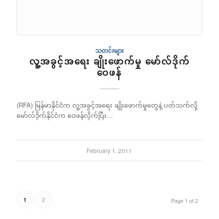
သတင်းများ
လူ့အခွင့်အရေး ချိုးဖောက်မှု မော်လ်ဒိုက်
ဝေဖန်
(RFA) မြန်မာနိုင်ငံက လူ့အခွင့်အရေး ချိုးဖောက်မှုတွေနဲ့ ပတ်သက်လို့
မော်လ်ဒိုက်နိုင်ငံက ဝေဖန်လိုက်ပြီး…
February 1, 2011
2
1
Page 1 of 2