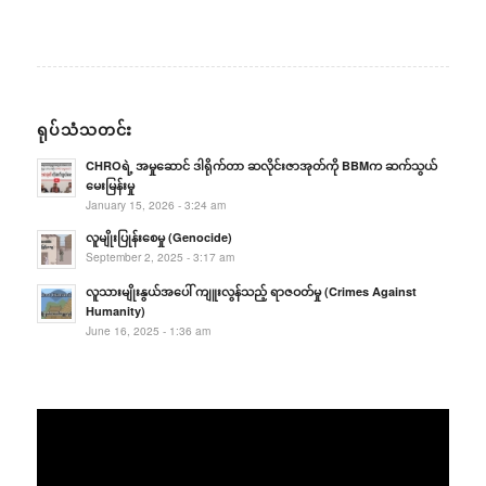
ရုပ်သံသတင်း
CHROရဲ့ အမှုဆောင် ဒါရိုက်တာ ဆလိုင်းဇာအုတ်ကို BBMက ဆက်သွယ်
မေးမြန်းမှု
January 15, 2026 - 3:24 am
လူမျိုးပြုန်းစေမှု (Genocide)
September 2, 2025 - 3:17 am
လူသားမျိုးနွယ်အပေါ် ကျူးလွန်သည့် ရာဇဝတ်မှု (Crimes Against
Humanity)
June 16, 2025 - 1:36 am