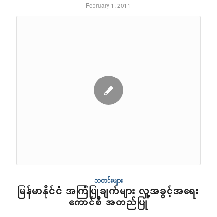
February 1, 2011
သတင်းများ
မြန်မာနိုင်ငံ အကြံပြုချက်များ လူ့အခွင့်အရေး
ကောင်စီ အတည်ပြု