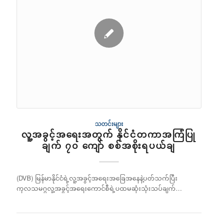
သတင်းများ
လူ့အခွင့်အရေးအတွက် နိုင်ငံတကာအကြံပြု
ချက် ၇၀ ကျော် စစ်အစိုးရပယ်ချ
(DVB) မြန်မာနိုင်ငံရဲ့လူ့အခွင့်အရေးအခြေအနေနဲ့ပတ်သက်ပြီး
ကုလသမဂ္ဂလူ့အခွင့်အရေးကောင်စီရဲ့ပထမဆုံးသုံးသပ်ချက်…