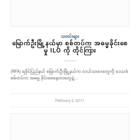
သတင်းများ
မြောက်ဦးမြို့နယ်မှာ စစ်တပ်က အဓမ္မခိုင်းစေ
မှု ILO ကို တိုင်ကြား
(RFA) ရခိုင်ပြည်နယ် မြောက်ဦးမြို့နယ်က လယ်သမားတွေကို ဒေသခံ
စစ်တပ်က အဓမ္မ ခိုင်းစေနေတာတွေနဲ့…
February 2, 2011