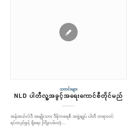
သတင်းများ
NLD ပါတီလူ့အခွင့်အရေးကောင်စီတိုင်မည်
အန်အယ်လ်ဒီ အမျိုးသား ဒီမိုကရေစီ အဖွဲ့ချုပ် ပါတီ တရားဝင်
ရပ်တည်ခွင့် ရှိရေး ကြိုးပမ်းတဲ့…