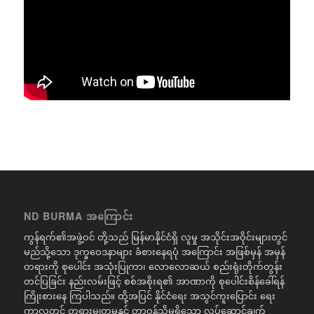
ND BURMA အကြောင်း
ကွန်ရက်၏အဖွဲ့ဝင် တို့သည် မြန်မာနိုင်ငံရှိ လူမှု အသိုင်းအဝိုင်းများတွင်
မည်သို့သော ဒုက္ခဝေဒနာများ ခံစားနေရပုံ အကြောင်း အဖြစ်မှန် အမှန်
တရားကို စုပေါင်း အသုံးပြုကာ၊ လောလောဆယ် စည်းရုံးတိုက်တွန်း
တင်ပြခြင်း နည်းလမ်းဖြင့် စစ်အစိုးရ၏ အာဏာကို စုပေါင်းစိန်ခေါ်ရန်
ကြိုးစားနေ ကြပါသည်။ ထို့အပြင် နိုင်ငံရေး အသွင်ကူးပြောင်း ရေး
ကာလတွင် တရားမျှတမှုနှင့် တာဝန်သိမှုရှိသော လုပ်ဆောင်ချက်