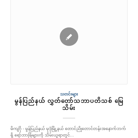
သတင်းများ
မွန်ပြည်နယ် လွှတ်တော်သဘာပတိသစ် မြေ
သိမ်း
မိကျဲဂို - မွန်ပြည်နယ် မုဒုံမြို့နယ် တောင်ညိုတောင်တန်းအနောက်ဘက်
ရှိ ရော်ဘာခြံများကို သိမ်းယူရာတွင်…