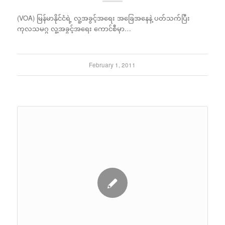
(VOA) မြန်မာနိုင်ငံရဲ့ လူ့အခွင့်အရေး အခြေအနေနဲ့ ပတ်သက်ပြီး
ကုလသမဂ္ဂ လူ့အခွင့်အရေး ကောင်စီမှာ…
February 1, 2011