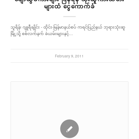
များထံ ငွေကောက်ခံ
သူရိန်၊ ဂျူရီချိုင်း - ထိုင်း-မြန်မာနယ်စပ် ကရင်ပြည်နယ် ဘုရားသုံးဆူ
မြို့သို့ စစ်လက်နက် ခဲယမ်းများနှင့်…
February 9, 2011