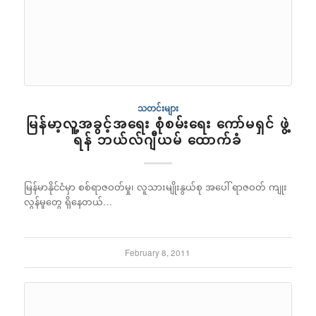
သတင်းများ
မြန်မာ့လူ့အခွင့်အရေး စုံစမ်းရေး ကော်မရှင် ဖွဲ့
ရန် ဘယ်လ်ဂျီယမ် ထောက်ခံ
မြန်မာနိုင်ငံမှာ စစ်ရာဇဝတ်မှု၊ လူသားမျိုးနွယ်စု အပေါ် ရာဇဝတ် ကျုး
လွန်မှုတွေ ရှိနေတယ်…
February 8, 2011