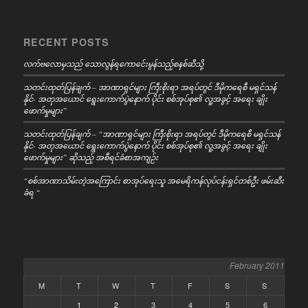
RECENT POSTS
လက်ဗလောမှသည် သောလွန်ရကောင်ေးမွန်သည့်စနစ်ဆီသို့
သတင်းထုတ်ပြန်ချက် – အာဏာရှင်များ ကြီးစိုးရာ အရပ်တွင် ဒီမိုကရေစီ မရှင်သန်
နိုင်- အတုအယောင် ရွေးကောက်ပွဲနောက် ပိုင်း စစ်အုပ်စု၏ လူ့အခွင့် အရေး ချိုး
ဖောက်မှုများ”
သတင်းထုတ်ပြန်ချက် – “အာဏာရှင်များ ကြီးစိုးရာ အရပ်တွင် ဒီမိုကရေစီ မရှင်သန်
နိုင်- အတုအယောင် ရွေးကောက်ပွဲနောက် ပိုင်း စစ်အုပ်စု၏ လူ့အခွင့် အရေး ချိုး
ဖောက်မှုများ” ဆိုသည့် အစီရင်ခံစာအကျဉ်း
“စစ်အာဏာသိမ်းတဲ့အကြောင်း စာအုပ်ရေးသူ အမေရိကန်လုပ်ငန်းရှင်တစ်ဦး ဖမ်းဆီး
ခံရ “
February 2011
M
T
W
T
F
S
S
1
2
3
4
5
6