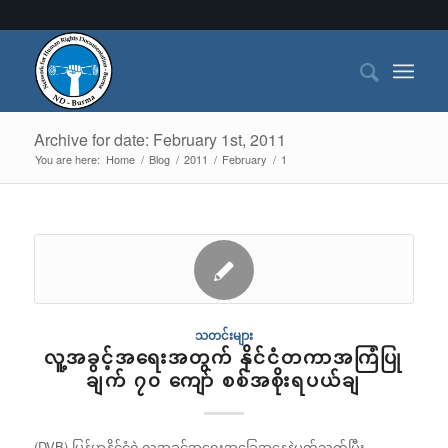
Archive for date: February 1st, 2011
You are here:
Home
/
Blog
/
2011
/
February
/
1
သတင်းများ
လူ့အခွင့်အရေးအတွက် နိုင်ငံတကာအကြံပြု
ချက် ၇၀ ကျော် စစ်အစိုးရပယ်ချ
(DVB) မြန်မာနိုင်ငံရဲ့လူ့အခွင့်အရေးအခြေအနေနဲ့ပတ်သက်ပြီး