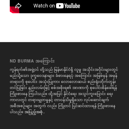
ND BURMA အကြောင်း
ကွန်ရက်၏အဖွဲ့ဝင် တို့သည် မြန်မာနိုင်ငံရှိ လူမှု အသိုင်းအဝိုင်းများတွင်
မည်သို့သော ဒုက္ခဝေဒနာများ ခံစားနေရပုံ အကြောင်း အဖြစ်မှန် အမှန်
တရားကို စုပေါင်း အသုံးပြုကာ၊ လောလောဆယ် စည်းရုံးတိုက်တွန်း
တင်ပြခြင်း နည်းလမ်းဖြင့် စစ်အစိုးရ၏ အာဏာကို စုပေါင်းစိန်ခေါ်ရန်
ကြိုးစားနေ ကြပါသည်။ ထို့အပြင် နိုင်ငံရေး အသွင်ကူးပြောင်း ရေး
ကာလတွင် တရားမျှတမှုနှင့် တာဝန်သိမှုရှိသော လုပ်ဆောင်ချက်
အစီအစဉ်များ အတွက် လည်း ကြိုတင် ပြင်ဆင်ထားရန် ကြိုးစားနေ
ပါသည်။
အပြည့်အစုံ..