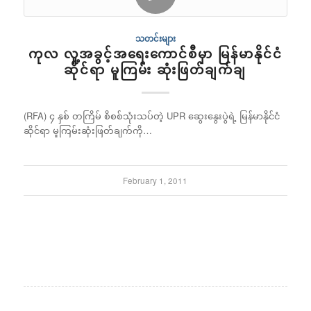
သတင်းများ
ကုလ လူ့အခွင့်အရေးကောင်စီမှာ မြန်မာနိုင်ငံ
ဆိုင်ရာ မူကြမ်း ဆုံးဖြတ်ချက်ချ
(RFA) ၄ နှစ် တကြိမ် စိစစ်သုံးသပ်တဲ့ UPR ဆွေးနွေးပွဲရဲ့ မြန်မာနိုင်ငံ
ဆိုင်ရာ မူကြမ်းဆုံးဖြတ်ချက်ကို…
February 1, 2011