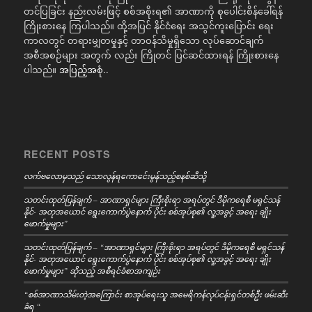
တင်ပြခြင်း နည်းလမ်းဖြင့် စစ်အစိုးရ၏ အာဏာကို စုပေါင်းစိန်ခေါ်ရန်
ကြိုးစားနေ ကြပါသည်။ ထို့အပြင် နိုင်ငံရေး အသွင်ကူးပြောင်း ရေး
ကာလတွင် တရားမျှတမှုနှင့် တာဝန်သိမှုရှိသော လုပ်ဆောင်ချက်
အစီအစဉ်များ အတွက် လည်း ကြိုတင် ပြင်ဆင်ထားရန် ကြိုးစားနေ
ပါသည်။
အပြည့်အစုံ..
RECENT POSTS
လက်ဗလောမှသည် သောလွန်ရကောင်ေးမွန်သည့်စနစ်ဆီသို့
သတင်းထုတ်ပြန်ချက် – အာဏာရှင်များ ကြီးစိုးရာ အရပ်တွင် ဒီမိုကရေစီ မရှင်သန်
နိုင်- အတုအယောင် ရွေးကောက်ပွဲနောက် ပိုင်း စစ်အုပ်စု၏ လူ့အခွင့် အရေး ချိုး
ဖောက်မှုများ”
သတင်းထုတ်ပြန်ချက် – “အာဏာရှင်များ ကြီးစိုးရာ အရပ်တွင် ဒီမိုကရေစီ မရှင်သန်
နိုင်- အတုအယောင် ရွေးကောက်ပွဲနောက် ပိုင်း စစ်အုပ်စု၏ လူ့အခွင့် အရေး ချိုး
ဖောက်မှုများ” ဆိုသည့် အစီရင်ခံစာအကျဉ်း
“စစ်အာဏာသိမ်းတဲ့အကြောင်း စာအုပ်ရေးသူ အမေရိကန်လုပ်ငန်းရှင်တစ်ဦး ဖမ်းဆီး
ခံရ “