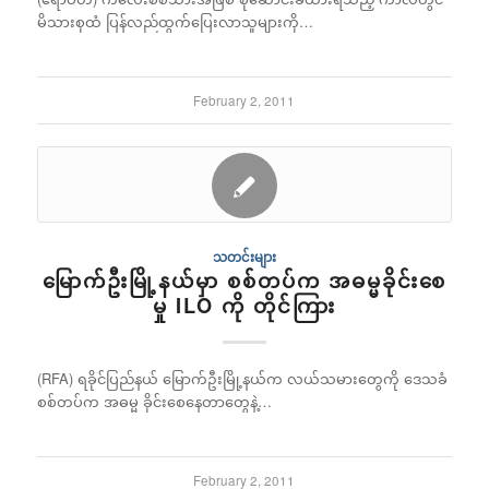
မိသားစုထံ ပြန်လည်ထွက်ပြေးလာသူများကို…
February 2, 2011
သတင်းများ
မြောက်ဦးမြို့နယ်မှာ စစ်တပ်က အဓမ္မခိုင်းစေ
မှု ILO ကို တိုင်ကြား
(RFA) ရခိုင်ပြည်နယ် မြောက်ဦးမြို့နယ်က လယ်သမားတွေကို ဒေသခံ
စစ်တပ်က အဓမ္မ ခိုင်းစေနေတာတွေနဲ့…
February 2, 2011