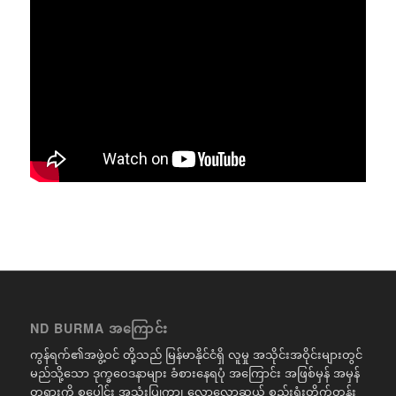
ND BURMA အကြောင်း
ကွန်ရက်၏အဖွဲ့ဝင် တို့သည် မြန်မာနိုင်ငံရှိ လူမှု အသိုင်းအဝိုင်းများတွင်
မည်သို့သော ဒုက္ခဝေဒနာများ ခံစားနေရပုံ အကြောင်း အဖြစ်မှန် အမှန်
တရားကို စုပေါင်း အသုံးပြုကာ၊ လောလောဆယ် စည်းရုံးတိုက်တွန်း