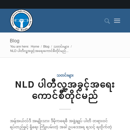
Blog
You are here:
Home
/
Blog
/
သတင်းများ
/
NLD ပါတီလူ့အခွင့်အရေးကောင်စီတိုင်မည်...
သတင်းများ
NLD ပါတီလူ့အခွင့်အရေး
ကောင်စီတိုင်မည်
အန်အယ်လ်ဒီ အမျိုးသား ဒီမိုကရေစီ အဖွဲ့ချုပ် ပါတီ တရားဝင်
ရပ်တည်ခွင့် ရှိရေး ကြိုးပမ်းတဲ့ အခါ ဥပဒေအရ ရသင့် ရထိုက်တဲ့