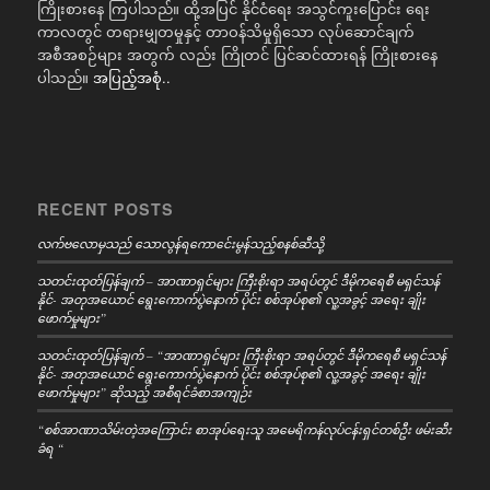
ကြိုးစားနေ ကြပါသည်။ ထို့အပြင် နိုင်ငံရေး အသွင်ကူးပြောင်း ရေး
ကာလတွင် တရားမျှတမှုနှင့် တာဝန်သိမှုရှိသော လုပ်ဆောင်ချက်
အစီအစဉ်များ အတွက် လည်း ကြိုတင် ပြင်ဆင်ထားရန် ကြိုးစားနေ
ပါသည်။
အပြည့်အစုံ..
RECENT POSTS
လက်ဗလောမှသည် သောလွန်ရကောင်ေးမွန်သည့်စနစ်ဆီသို့
သတင်းထုတ်ပြန်ချက် – အာဏာရှင်များ ကြီးစိုးရာ အရပ်တွင် ဒီမိုကရေစီ မရှင်သန်
နိုင်- အတုအယောင် ရွေးကောက်ပွဲနောက် ပိုင်း စစ်အုပ်စု၏ လူ့အခွင့် အရေး ချိုး
ဖောက်မှုများ”
သတင်းထုတ်ပြန်ချက် – “အာဏာရှင်များ ကြီးစိုးရာ အရပ်တွင် ဒီမိုကရေစီ မရှင်သန်
နိုင်- အတုအယောင် ရွေးကောက်ပွဲနောက် ပိုင်း စစ်အုပ်စု၏ လူ့အခွင့် အရေး ချိုး
ဖောက်မှုများ” ဆိုသည့် အစီရင်ခံစာအကျဉ်း
“စစ်အာဏာသိမ်းတဲ့အကြောင်း စာအုပ်ရေးသူ အမေရိကန်လုပ်ငန်းရှင်တစ်ဦး ဖမ်းဆီး
ခံရ “