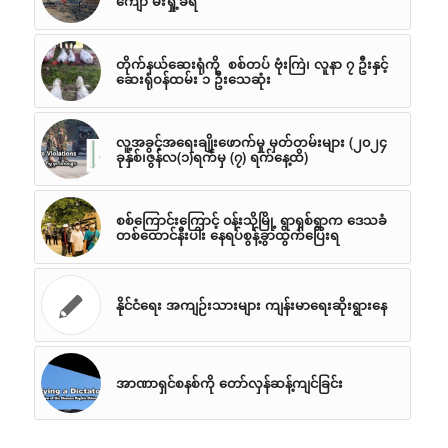
ကျော် မီးရှို့ခံရ
တိုက်နယ်ဆေးရုံကို စစ်တပ် ဗုံးကြဲ၊ လူနာ ၇ ဦးနှင့်
ဆေးရုံဝန်ထမ်း ၁ ဦးသေဆုံး
လူ့အခွင့်အရေးချိုးဖောက်မှု မှတ်တမ်းများ (၂၀၂၄
ခုနှစ်၊ဇွန်လ(၁)ရက်မှ (၇) ရက်နေ့ထိ)
စစ်ကြောင်းကြောင့် ၀န်းသိုမြို့ ရွာရှစ်ရွာက ဒေသခံ
တစ်ထောင်နီးပါး နေရပ်စွန့်ခွာထွက်ပြေးရ
နိုင်ငံရေး အကျဉ်းသားများ ကျန်းမာရေးဆိုးရွားနေ
အာဏာရှင်စနစ်ကို တော်လှန်ဆန့်ကျင်ခြင်း