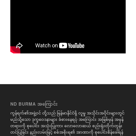
ND BURMA အကြောင်း
ကွန်ရက်၏အဖွဲ့ဝင် တို့သည် မြန်မာနိုင်ငံရှိ လူမှု အသိုင်းအဝိုင်းများတွင်
မည်သို့သော ဒုက္ခဝေဒနာများ ခံစားနေရပုံ အကြောင်း အဖြစ်မှန် အမှန်
တရားကို စုပေါင်း အသုံးပြုကာ၊ လောလောဆယ် စည်းရုံးတိုက်တွန်း
တင်ပြခြင်း နည်းလမ်းဖြင့် စစ်အစိုးရ၏ အာဏာကို စုပေါင်းစိန်ခေါ်ရန်