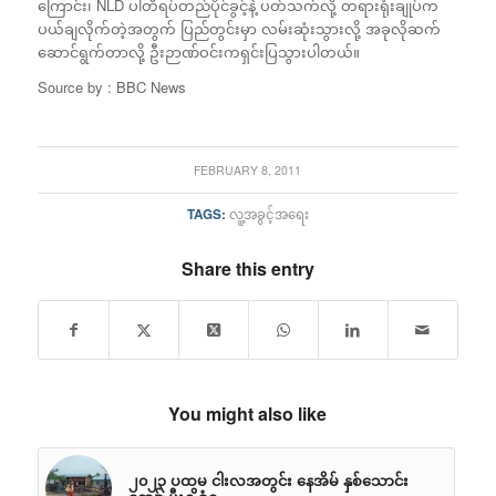
ကြောင်း၊ NLD ပါတီရပ်တည်ပိုင်ခွင့်နဲ့ ပတ်သက်လို့ တရားရုံးချုပ်က
ပယ်ချလိုက်တဲ့အတွက် ပြည်တွင်းမှာ လမ်းဆုံးသွားလို့ အခုလိုဆက်
ဆောင်ရွက်တာလို့ ဦးဉာဏ်ဝင်းကရှင်းပြသွားပါတယ်။
Source by : BBC News
FEBRUARY 8, 2011
TAGS:
လူ့အခွင့်အရေး
Share this entry
You might also like
၂၀၂၃ ပထမ ငါးလအတွင်း နေအိမ် နှစ်သောင်း