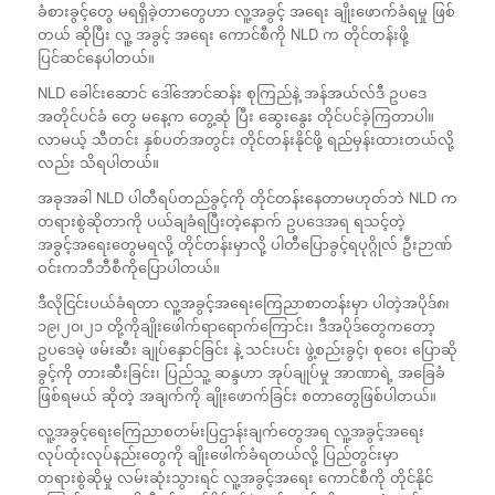
ခံစားခွင့်တွေ မရရှိခဲ့တာတွေဟာ လူ့အခွင့် အရေး ချိုးဖောက်ခံရမှု ဖြစ်
တယ် ဆိုပြီး လူ့ အခွင့် အရေး ကောင်စီကို NLD က တိုင်တန်းဖို့
ပြင်ဆင်နေပါတယ်။
NLD ခေါင်းဆောင် ဒေါ်အောင်ဆန်း စုကြည်နဲ့ အန်အယ်လ်ဒီ ဥပဒေ
အတိုင်ပင်ခံ တွေ မနေ့က တွေ့ဆုံ ပြီး ဆွေးနွေး တိုင်ပင်ခဲ့ကြတာပါ။
လာမယ့် သီတင်း နှစ်ပတ်အတွင်း တိုင်တန်းနိုင်ဖို့ ရည်မှန်းထားတယ်လို့
လည်း သိရပါတယ်။
အခုအခါ NLD ပါတီရပ်တည်ခွင့်ကို တိုင်တန်းနေတာမဟုတ်ဘဲ NLD က
တရားစွဲဆိုတာကို ပယ်ချခံရပြီးတဲ့နောက် ဥပဒေအရ ရသင့်တဲ့
အခွင့်အရေးတွေမရလို့ တိုင်တန်းမှာလို့ ပါတီပြောခွင့်ရပုဂ္ဂိုလ် ဦးဉာဏ်
ဝင်းကဘီဘီစီကိုပြောပါတယ်။
ဒီလိုငြင်းပယ်ခံရတာ လူ့အခွင့်အရေးကြေညာစာတန်းမှာ ပါတဲ့အပိုဒ်၈၊
၁၉၊၂၀၊၂၁ တို့ကိုချိုးဖေါက်ရာရောက်ကြောင်း၊ ဒီအပိုဒ်တွေကတော့
ဥပဒေမဲ့ ဖမ်းဆီး ချုပ်နှောင်ခြင်း နဲ့ သင်းပင်း ဖွဲ့စည်းခွင့်၊ စုဝေး ပြောဆို
ခွင့်ကို တားဆီးခြင်း၊ ပြည်သူ့ ဆန္ဒဟာ အုပ်ချုပ်မှု အာဏာရဲ့ အခြေခံ
ဖြစ်ရမယ် ဆိုတဲ့ အချက်ကို ချိုးဖောက်ခြင်း စတာတွေဖြစ်ပါတယ်။
လူ့အခွင့်ရေးကြေညာစတမ်းပြဌာန်းချက်တွေအရ လူ့အခွင့်အရေး
လုပ်ထုံးလုပ်နည်းတွေကို ချိုးဖေါက်ခံရတယ်လို့ ပြည်တွင်းမှာ
တရားစွဲဆိုမှု လမ်းဆုံးသွားရင် လူ့အခွင့်အရေး ကောင်စီကို တိုင်နိုင်