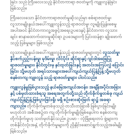
ခြင်း သည် ကြီးလေးသည့် နိုင်ငံတကာရာ ဇဝတ်မှုကို ကျူးလွန်ခြင်း
ဖြစ်သည်။
ကြီးလေးသော နိုင်ငံတကာရာဇ၀တ်မှုဆိုသည်မှာ စစ်ရာဇ၀တ်မှု၊
လူသားမျိုးနွယ်အပေါ် ကျူးလွန်သည့် ရာဇဝတ်မှု၊ လူမျိုးပြုန်းစေမှု
အပါအဝင် နိုင်ငံတကာလူ့အခွင့်အရေးဥပဒေနှင့် နိုင်ငံတကာ လူသား
ချင်း စာနာထောက်ထားမှုဆိုင်ရာ ဥပဒေများကို ပြင်းထန်စွာ ချိုးဖောက်
သည့် ပြစ်မှုများ ဖြစ်သည်။
လူသားမျိုးနွယ်အပေါ် ကျူးလွန်သည့် ရာဇ၀တ်မှုများတွင်
လူသတ်မှု၊
နှိပ်စက်ညှဉ်းပန်းမှု၊ မုဒိမ်းမှု၊ လိင်ပိုင်း ဆိုင်ရာနှင့် ဂျင်ဒါအခြေပြု
ရာဇ၀တ်မှုများ၊ နိုင်ငံတွင်းမှ နှင်ထုတ်ခြင်းနှင့် အတင်းအကြပ်လွှဲ ပြောင်း
ခြင်း၊ သို့မဟုတ် အရပ်သားများအပေါ် ကျယ်ကျယ်ပြန့်ပြန့် သို့မဟုတ်
စနစ်တကျ ကျုးလွန် သည့် ရာဇ၀တ်မှုများ ပါဝင်သည်။
ကျူးလွန်မှုဖြစ်ပွားသည့် နယ်မြေအကျယ်အဝန်း၊ အချိန်အပိုင်းအခြား
နှင့် ပစ်မှတ်ထားခံရသူ အရေအတွက်တို့သည် တိုက်ခိုက်မှုတစ်ခု ကျယ်
ကျယ်ပြန့်ပြန့် ဖြစ်ပွားခြင်းရှိ၊ မရှိ စဉ်းစားဆုံးဖြတ်
ရာ၌ အခရာ
ကျသည်။
တိုက်ခိုက်မှုတစ်ခုသည် တသီးတခြားစီ ဖြစ်ပွားခြင်းမျိုး
မဟုတ်ဘဲ အစီအစဥ်တ ကျ တိုက်ခိုက်မှုမျိုးဖြစ်နေပါက စနစ်တကျ
တိုက်ခိုက်မှုဟု သတ်မှတ်နိုင်သည်။ ဥပမာ – လုံခြုံရေးတပ် ဖွဲ့များက
တစ်နိုင်ငံလုံးအနှံ့ တိုက်ခိုက်မှုများကို ညှိနှိုင်းဆောင်ရွက်သည့်အခါမျိုး
ဖြစ်သည်။