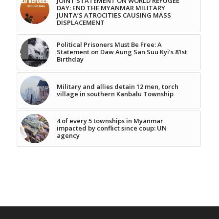
JOINT STATEMENT ON WORLD REFUGEE
DAY: END THE MYANMAR MILITARY
JUNTA’S ATROCITIES CAUSING MASS
DISPLACEMENT
Political Prisoners Must Be Free: A
Statement on Daw Aung San Suu Kyi’s 81st
Birthday
Military and allies detain 12 men, torch
village in southern Kanbalu Township
4 of every 5 townships in Myanmar
impacted by conflict since coup: UN
agency