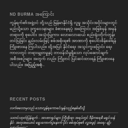
ND BURMA အကြောင်း
ကွန်ရက်၏အဖွဲ့ဝင် တို့သည် မြန်မာနိုင်ငံရှိ လူမှု အသိုင်းအဝိုင်းများတွင်
မည်သို့သော ဒုက္ခဝေဒနာများ ခံစားနေရပုံ အကြောင်း အဖြစ်မှန် အမှန်
တရားကို စုပေါင်း အသုံးပြုကာ၊ လောလောဆယ် စည်းရုံးတိုက်တွန်း
တင်ပြခြင်း နည်းလမ်းဖြင့် စစ်အစိုးရ၏ အာဏာကို စုပေါင်းစိန်ခေါ်ရန်
ကြိုးစားနေ ကြပါသည်။ ထို့အပြင် နိုင်ငံရေး အသွင်ကူးပြောင်း ရေး
ကာလတွင် တရားမျှတမှုနှင့် တာဝန်သိမှုရှိသော လုပ်ဆောင်ချက်
အစီအစဉ်များ အတွက် လည်း ကြိုတင် ပြင်ဆင်ထားရန် ကြိုးစားနေ
ပါသည်။
အပြည့်အစုံ..
RECENT POSTS
လက်ဗလောမှသည် သောလွန်ရကောင်ေးမွန်သည့်စနစ်ဆီသို့
သတင်းထုတ်ပြန်ချက် – အာဏာရှင်များ ကြီးစိုးရာ အရပ်တွင် ဒီမိုကရေစီ မရှင်သန်
နိုင်- အတုအယောင် ရွေးကောက်ပွဲနောက် ပိုင်း စစ်အုပ်စု၏ လူ့အခွင့် အရေး ချိုး
ဖောက်မှုများ”