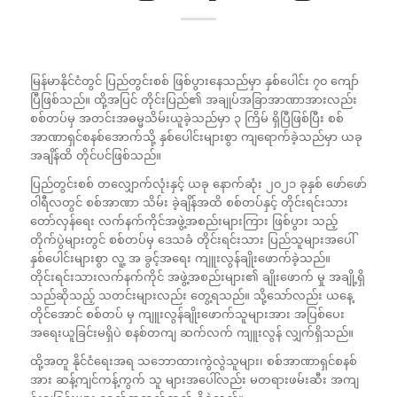
မြန်မာနိုင်ငံတွင် ပြည်တွင်းစစ် ဖြစ်ပွားနေသည်မှာ နှစ်ပေါင်း ၇၀ ကျော်
ပြီဖြစ်သည်။ ထို့အပြင် တိုင်းပြည်၏ အချုပ်အခြာအာဏာအားလည်း
စစ်တပ်မှ အတင်းအဓမ္မသိမ်းယူခဲ့သည်မှာ ၃ ကြိမ် ရှိပြီဖြစ်ပြီး စစ်
အာဏာရှင်စနစ်အောက်သို့ နှစ်ပေါင်းများစွာ ကျရောက်ခဲ့သည်မှာ ယခု
အချိန်ထိ တိုင်ပင်ဖြစ်သည်။
ပြည်တွင်းစစ် တလျှောက်လုံးနှင့် ယခု နောက်ဆုံး ၂၀၂၁ ခုနှစ် ဖော်ဖော်
ဝါရီလတွင် စစ်အာဏာ သိမ်း ခဲ့ချိန်အထိ စစ်တပ်နှင့် တိုင်းရင်းသား
တော်လှန်ရေး လက်နက်ကိုင်အဖွဲ့အစည်းများကြား ဖြစ်ပွား သည့်
တိုက်ပွဲများတွင် စစ်တပ်မှ ဒေသခံ တိုင်းရင်းသား ပြည်သူများအပေါ်
နှစ်ပေါင်းများစွာ လူ့ အ ခွင့်အရေး ကျူးလွန်ချိုးဖောက်ခဲ့သည်။
တိုင်းရင်းသားလက်နက်ကိုင် အဖွဲ့အစည်းများ၏ ချိုးဖောက် မှု အချို့ရှိ
သည်ဆိုသည့် သတင်းများလည်း တွေ့ရသည်။ သို့သော်လည်း ယနေ့
တိုင်အောင် စစ်တပ် မှ ကျူးလွန်ချိုးဖောက်သူများအား အပြစ်ပေး
အရေးယူခြင်းမရှိပဲ စနစ်တကျ ဆက်လက် ကျူးလွန် လျှက်ရှိသည်။
ထို့အတူ နိုင်ငံရေးအရ သဘောထားကွဲလွဲသူများ၊ စစ်အာဏာရှင်စနစ်
အား ဆန့်ကျင်ကန့်ကွက် သူ များအပေါ်လည်း မတရားဖမ်းဆီး အကျ