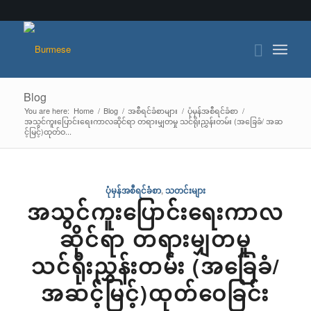
Blog
You are here:
Home
/
Blog
/
အစီရင်ခံစာများ
/
ပုံမှန်အစီရင်ခံစာ
/
အသွင်ကူးပြောင်းရေးကာလဆိုင်ရာ တရားမျှတမှု သင်ရိုးညွှန်းတမ်း (အခြေခံ/ အဆ
င့်မြင့်)ထုတ်ဝ...
ပုံမှန်အစီရင်ခံစာ
,
သတင်းများ
အသွင်ကူးပြောင်းရေးကာလ
ဆိုင်ရာ တရားမျှတမှု
သင်ရိုးညွှန်းတမ်း (အခြေခံ/
အဆင့်မြင့်)ထုတ်ဝေခြင်း