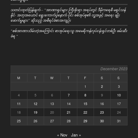
သတင်းထုတ်ပြန်ချက် – “အာဏာရှင်များ ကြီးစိုးရာ အရပ်တွင် ဒီမိုကရေစီ မရှင်သန်
နိုင်- အတုအယောင် ရွေးကောက်ပွဲနောက် ပိုင်း စစ်အုပ်စု၏ လူ့အခွင့် အရေး ချိုး
ဖောက်မှုများ” ဆိုသည့် အစီရင်ခံစာအကျဉ်း
“စစ်အာဏာသိမ်းတဲ့အကြောင်း စာအုပ်ရေးသူ အမေရိကန်လုပ်ငန်းရှင်တစ်ဦး ဖမ်းဆီး
ခံရ “
December 2023
M
T
W
T
F
S
S
1
2
3
4
5
6
7
8
9
10
11
12
13
14
15
16
17
18
19
20
21
22
23
24
25
26
27
28
29
30
31
« Nov
Jan »