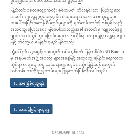
ဥ်းချခြင်းများ ခေတ်အဆက်ဆက် ရှိခဲ့သည်။
ပြည်တွင်းစစ်တလျှောက်လုံး စစ်တပ်၏ တိုင်းရင်းသား ပြည်သူများ
အပေါ် ကျူးလွန်ခဲ့မှုများနှင့် နိုင် ငံရေးအရ သဘောထားကွဲသူများ
အပေါ် အပြင်းအထန် နှိပ်ကွပ်မှုများကို မှတ်တမ်းတင်၍ စစ်မှန် သည့်
အသွင်ကူးပြောင်းရေး ဖြစ်ပေါ်လာသည့်အခါ အတိတ်မှ ကျူးလွန်ခဲ့မှု
များအား အသွင်ကူး ပြောင်းရေးကာလဆိုင်ရာ တရားမျှမှု ယန္တရားများ
ဖြင့် ကိုင်တွယ် ဖြေရှင်းရမည်ဖြစ်သည်။
ထို့ကြောင့် လူ့အခွင့်အရေးမှတ်တမ်းကွန်ရက် မြန်မာနိုင်ငံ (ND-Burma)
မှ အရပ်ဖက်အဖွဲ့ အစည်း များအနေဖြင့် အသွင်ကူးပြောင်းရေးကာလ
ဆိုင်ရာ တရားမျှတမှု သင်တန်းများတွင် အသုံးပြုနိုင်ရန် အတွက်
သင်တန်း သင်ရိုးညွှန်းတမ်းများပြုစုထုတ်ပြန်လိုက်ပါသည်။
TJ အခြေခံရယူရန်
TJ အဆင့်မြင့် ရယူရန်
DECEMBER 15, 2023