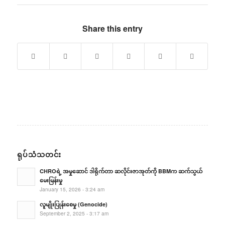
Share this entry
ရုပ်သံသတင်း
CHROရဲ့ အမှုဆောင် ဒါရိုက်တာ ဆလိုင်းဇာအုတ်ကို BBMက ဆက်သွယ်
မေးမြန်းမှု
January 15, 2026 - 3:24 am
လူမျိုးပြုန်းစေမှု (Genocide)
September 2, 2025 - 3:17 am