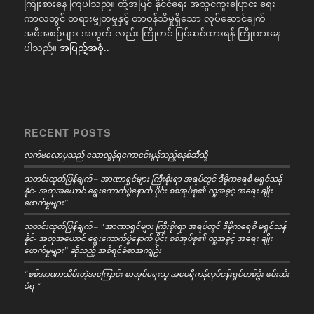
ကြိုးစားနေ ကြပါသည်။ ထို့အပြင် နိုင်ငံရေး အသွင်ကူးပြောင်း ရေး
ကာလတွင် တရားမျှတမှုနှင့် တာဝန်သိမှုရှိသော လုပ်ဆောင်ချက်
အစီအစဉ်များ အတွက် လည်း ကြိုတင် ပြင်ဆင်ထားရန် ကြိုးစားနေ
ပါသည်။
အပြည့်အစုံ..
RECENT POSTS
လက်ဗလောမှသည် သောလွန်ရကောင်ေးမွန်သည့်စနစ်ဆီသို့
သတင်းထုတ်ပြန်ချက် – အာဏာရှင်များ ကြီးစိုးရာ အရပ်တွင် ဒီမိုကရေစီ မရှင်သန်
နိုင်- အတုအယောင် ရွေးကောက်ပွဲနောက် ပိုင်း စစ်အုပ်စု၏ လူ့အခွင့် အရေး ချိုး
ဖောက်မှုများ”
သတင်းထုတ်ပြန်ချက် – “အာဏာရှင်များ ကြီးစိုးရာ အရပ်တွင် ဒီမိုကရေစီ မရှင်သန်
နိုင်- အတုအယောင် ရွေးကောက်ပွဲနောက် ပိုင်း စစ်အုပ်စု၏ လူ့အခွင့် အရေး ချိုး
ဖောက်မှုများ” ဆိုသည့် အစီရင်ခံစာအကျဉ်း
“စစ်အာဏာသိမ်းတဲ့အကြောင်း စာအုပ်ရေးသူ အမေရိကန်လုပ်ငန်းရှင်တစ်ဦး ဖမ်းဆီး
ခံရ “