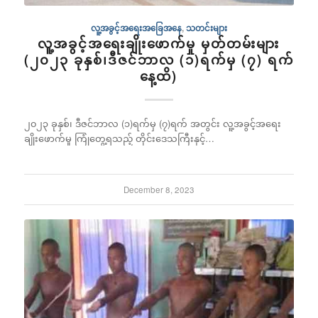
လူ့အခွင့်အရေးအခြေအနေ
,
သတင်းများ
လူ့အခွင့်အရေးချိုးဖောက်မှု မှတ်တမ်းများ
(၂၀၂၃ ခုနှစ်၊ဒီဇင်ဘာလ (၁)ရက်မှ (၇) ရက်
နေ့ထိ)
၂၀၂၃ ခုနှစ်၊ ဒီဇင်ဘာလ (၁)ရက်မှ (၇)ရက် အတွင်း လူ့အခွင့်အရေး
ချိုးဖောက်မှု ကြုံတွေ့ရသည့် တိုင်းဒေသကြီးနှင့်…
December 8, 2023