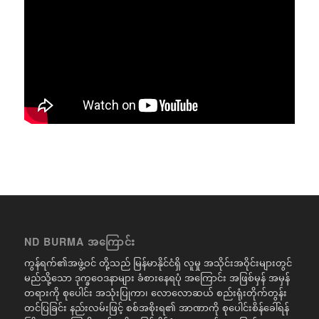
ND BURMA အကြောင်း
ကွန်ရက်၏အဖွဲ့ဝင် တို့သည် မြန်မာနိုင်ငံရှိ လူမှု အသိုင်းအဝိုင်းများတွင်
မည်သို့သော ဒုက္ခဝေဒနာများ ခံစားနေရပုံ အကြောင်း အဖြစ်မှန် အမှန်
တရားကို စုပေါင်း အသုံးပြုကာ၊ လောလောဆယ် စည်းရုံးတိုက်တွန်း
တင်ပြခြင်း နည်းလမ်းဖြင့် စစ်အစိုးရ၏ အာဏာကို စုပေါင်းစိန်ခေါ်ရန်