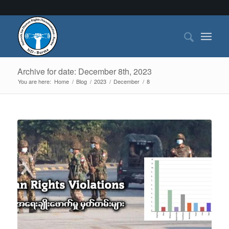
Archive for date: December 8th, 2023
You are here:
Home
/
Blog
/
2023
/
December
/
8