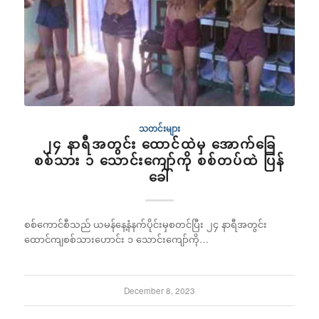
သတင်းများ
၂၄ နာရီအတွင်း ထောင်ထဲမှ အောက်ခြေ
စစ်သား ၁ သောင်းကျော်ကို စစ်တပ်ထဲ ပြန်
ခေါ်
စစ်ကောင်စီသည် ယမန်နေ့နံနက်ပိုင်းမှစတင်ပြီး ၂၄ နာရီအတွင်း
ထောင်ကျစစ်သားဟောင်း ၁ သောင်းကျော်ကို…
December 8, 2023