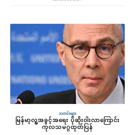
သတင်းများ
မြန်မာ့လူ့အခွင့်အရေး ပိုဆိုးဝါးလာကြောင်း
ကုလသမဂ္ဂထုတ်ပြန်