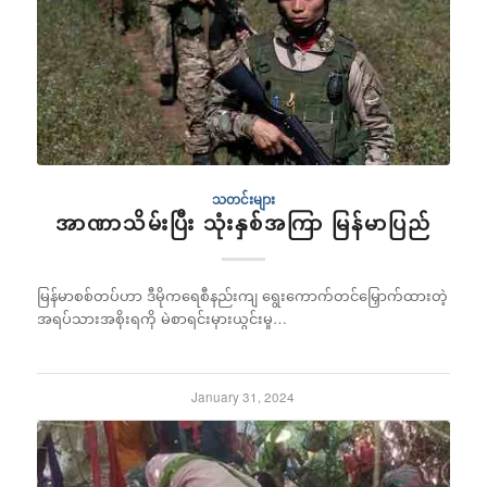
သတင်းများ
အာဏာသိမ်းပြီး သုံးနှစ်အကြာ မြန်မာပြည်
မြန်မာစစ်တပ်ဟာ ဒီမိုကရေစီနည်းကျ ရွေးကောက်တင်မြှောက်ထားတဲ့
အရပ်သားအစိုးရကို မဲစာရင်းမှားယွင်းမှု…
January 31, 2024