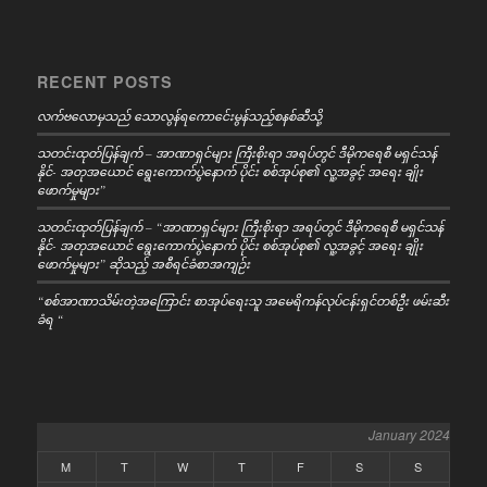
RECENT POSTS
လက်ဗလောမှသည် သောလွန်ရကောင်ေးမွန်သည့်စနစ်ဆီသို့
သတင်းထုတ်ပြန်ချက် – အာဏာရှင်များ ကြီးစိုးရာ အရပ်တွင် ဒီမိုကရေစီ မရှင်သန်
နိုင်- အတုအယောင် ရွေးကောက်ပွဲနောက် ပိုင်း စစ်အုပ်စု၏ လူ့အခွင့် အရေး ချိုး
ဖောက်မှုများ”
သတင်းထုတ်ပြန်ချက် – “အာဏာရှင်များ ကြီးစိုးရာ အရပ်တွင် ဒီမိုကရေစီ မရှင်သန်
နိုင်- အတုအယောင် ရွေးကောက်ပွဲနောက် ပိုင်း စစ်အုပ်စု၏ လူ့အခွင့် အရေး ချိုး
ဖောက်မှုများ” ဆိုသည့် အစီရင်ခံစာအကျဉ်း
“စစ်အာဏာသိမ်းတဲ့အကြောင်း စာအုပ်ရေးသူ အမေရိကန်လုပ်ငန်းရှင်တစ်ဦး ဖမ်းဆီး
ခံရ “
January 2024
M
T
W
T
F
S
S