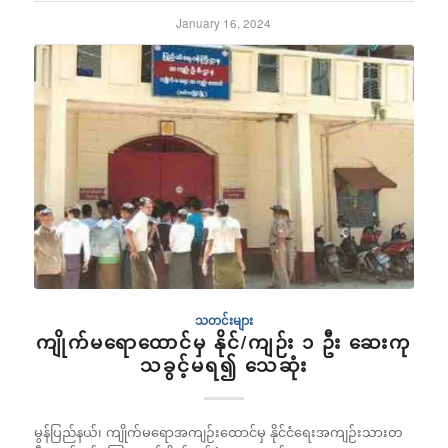
January 16, 2024
သတင်းများ
ကျိုက်မရောထောင်မှ နိုင်/ကျဉ်း ၁ ဦး ဆေးကု
သခွင့်မရ၍ သေဆုံး
မွန်ပြည်နယ်၊ ကျိုက်မရောအကျဉ်းထောင်မှ နိုင်ငံရေးအကျဉ်းသားတ