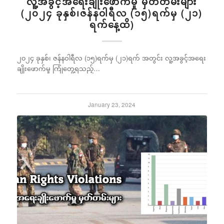
လူ့အခွင့်အရေးချိုးဖောက်မှု မှတ်တမ်းများ
(၂၀၂၄ ခုနှစ်၊ဇန်နဝါရီလ (၁၅)ရက်မှ (၂၁)
ရက်နေ့ထိ)
၂၀၂၄ ခုနှစ်၊ ဇန်နဝါရီလ (၁၅)ရက်မှ (၂၁)ရက် အတွင်း လူ့အခွင့်အရေး
ချိုးဖောက်မှု ကြုံတွေ့ရသည့်…
January 23, 2024