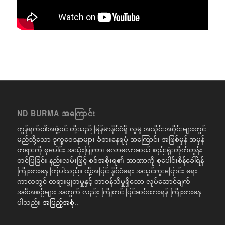
ND BURMA အကြောင်း
ကွန်ရက်၏အဖွဲ့ဝင် တို့သည် မြန်မာနိုင်ငံရှိ လူမှု အသိုင်းအဝိုင်းများတွင်
မည်သို့သော ဒုက္ခဝေဒနာများ ခံစားနေရပုံ အကြောင်း အဖြစ်မှန် အမှန်
တရားကို စုပေါင်း အသုံးပြုကာ၊ လောလောဆယ် စည်းရုံးတိုက်တွန်း
တင်ပြခြင်း နည်းလမ်းဖြင့် စစ်အစိုးရ၏ အာဏာကို စုပေါင်းစိန်ခေါ်ရန်
ကြိုးစားနေ ကြပါသည်။ ထို့အပြင် နိုင်ငံရေး အသွင်ကူးပြောင်း ရေး
ကာလတွင် တရားမျှတမှုနှင့် တာဝန်သိမှုရှိသော လုပ်ဆောင်ချက်
အစီအစဉ်များ အတွက် လည်း ကြိုတင် ပြင်ဆင်ထားရန် ကြိုးစားနေ
ပါသည်။
အပြည့်အစုံ..