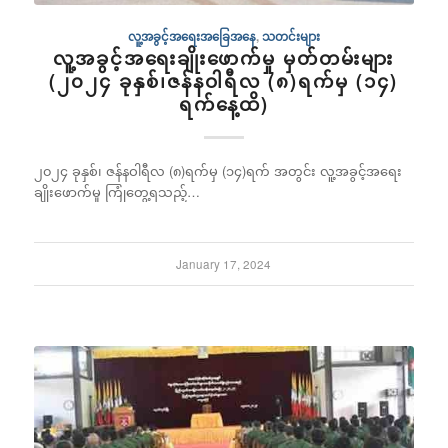
လူ့အခွင့်အရေးအခြေအနေ
,
သတင်းများ
လူ့အခွင့်အရေးချိုးဖောက်မှု မှတ်တမ်းများ
(၂၀၂၄ ခုနှစ်၊ဇန်နဝါရီလ (၈)ရက်မှ (၁၄)
ရက်နေ့ထိ)
၂၀၂၄ ခုနှစ်၊ ဇန်နဝါရီလ (၈)ရက်မှ (၁၄)ရက် အတွင်း လူ့အခွင့်အရေး
ချိုးဖောက်မှု ကြုံတွေ့ရသည့်…
January 17, 2024