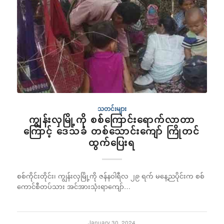
သတင်းများ
ကျွန်းလှမြို့ကို စစ်ကြောင်းရောက်လာတာ
ကြောင့် ဒေသခံ တစ်သောင်းကျော် ကြိုတင်
ထွက်ပြေးရ
စစ်ကိုင်းတိုင်း၊ ကျွန်းလှမြို့ကို ဇန်နဝါရီလ ၂၉ ရက် မနေ့ညပိုင်းက စစ်
ကောင်စီတပ်သား အင်အားသုံးရာကျော်…
January 30, 2024