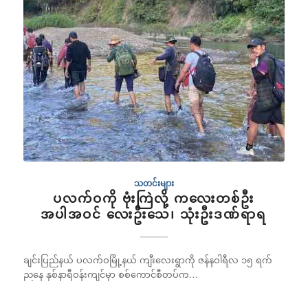
သတင်းများ
ပလက်ဝကို ဗုံးကြဲလို့ ကလေးတစ်ဦး
အပါအဝင် လေးဦးသေ၊ သုံးဦးဒဏ်ရာရ
ချင်းပြည်နယ် ပလက်ဝမြို့နယ် ကျီးလေးရွာကို ဇန်နဝါရီလ ၁၅ ရက်
ညနေ နှစ်နာရီဝန်းကျင်မှာ စစ်ကောင်စီတပ်က…