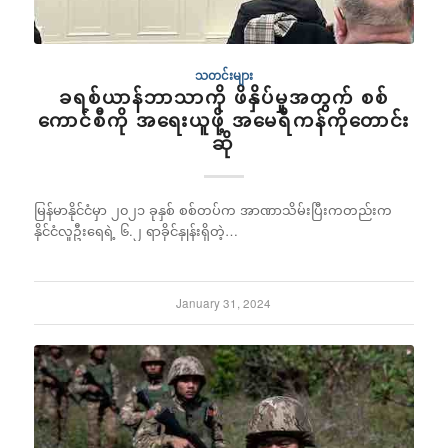
သတင်းများ
ခရစ်ယာန်ဘာသာကို ဖိနှိပ်မှုအတွက် စစ်
ကောင်စီကို အရေးယူဖို့ အမေရိကန်ကိုတောင်း
ဆို
မြန်မာနိုင်ငံမှာ ၂၀၂၁ ခုနှစ် စစ်တပ်က အာဏာသိမ်းပြီးကတည်းက
နိုင်ငံလူဦးရေရဲ့ ၆.၂ ရာခိုင်နှုန်းရှိတဲ့…
January 31, 2024