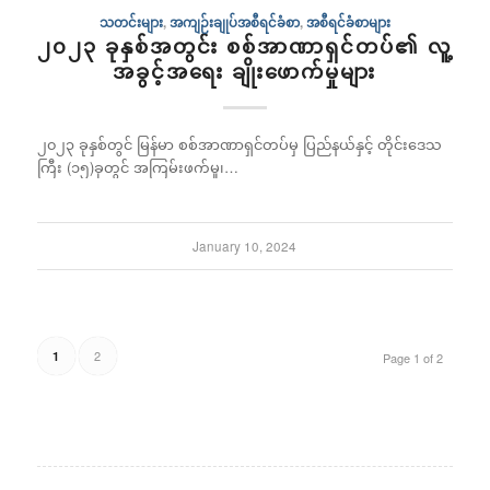
သတင်းများ
,
အကျဉ်းချုပ်အစီရင်ခံစာ
,
အစီရင်ခံစာများ
­၂၀၂၃ ခုနှစ်အတွင်း စစ်အာဏာရှင်တပ်၏ လူ့
အခွင့်အရေး ချိုးဖောက်မှုများ
၂၀၂၃ ခုနှစ်တွင် မြန်မာ စစ်အာဏာရှင်တပ်မှ ပြည်နယ်နှင့် တိုင်းဒေသ
ကြီး (၁၅)ခုတွင် အကြမ်းဖက်မှု၊…
January 10, 2024
2
1
Page 1 of 2