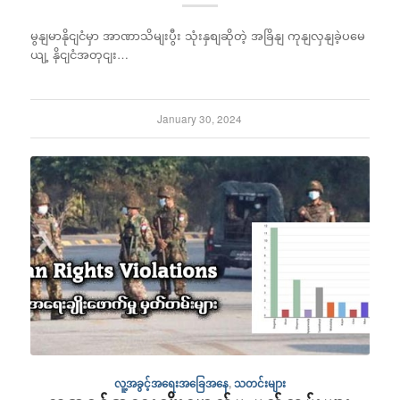
မွနျမာနိုငျငံမှာ အာဏာသိမျးပွီး သုံးနှစျဆိုတဲ့ အခြိနျ ကုနျလှနျခဲ့ပမေ
ယျ့ နိုငျငံအတှငျး…
January 30, 2024
လူ့အခွင့်အရေးအခြေအနေ
,
သတင်းများ