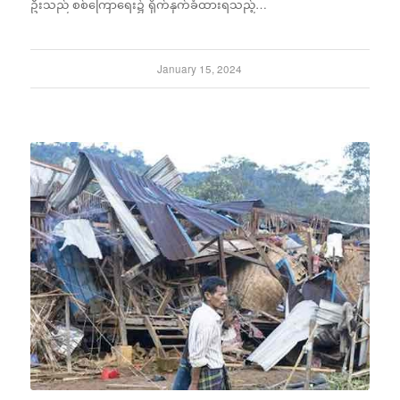
ဦးသည် စစ်ကြောရေး၌ ရိုက်နှက်ခံထားရသည့်…
January 15, 2024