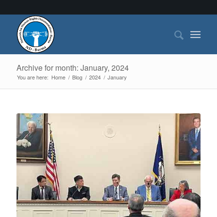
Archive for month: January, 2024
You are here:
Home
/
Blog
/
2024
/
January