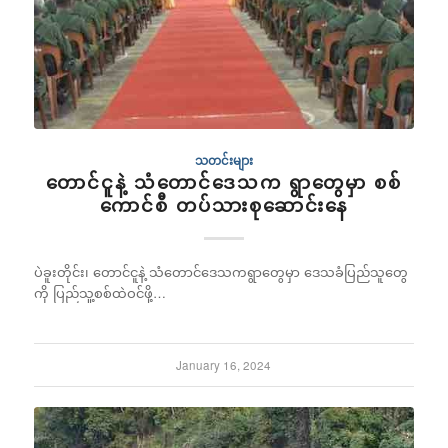
သတင်းများ
တောင်ငူနဲ့ သံတောင်ဒေသက ရွာတွေမှာ စစ်
ကောင်စီ တပ်သားစုဆောင်းနေ
ပဲခူးတိုင်း၊ တောင်ငူနဲ့ သံတောင်ဒေသကရွာတွေမှာ ‌ဒေသခံပြည်သူတွေ
ကို ပြည်သူ့စစ်ထဲဝင်ဖို့…
January 16, 2024