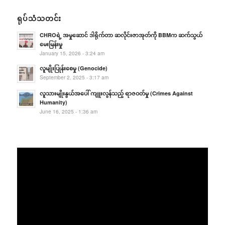
ရုပ်သံသတင်း
CHROရဲ့ အမှုဆောင် ဒါရိုက်တာ ဆလိုင်းဇာအုတ်ကို BBMက ဆက်သွယ်
မေးမြန်းမှု
January 15, 2026 - 3:24 am
လူမျိုးပြုန်းစေမှု (Genocide)
September 2, 2025 - 3:17 am
လူသားမျိုးနွယ်အပေါ် ကျူးလွန်သည့် ရာဇဝတ်မှု (Crimes Against
Humanity)
June 16, 2025 - 1:36 am