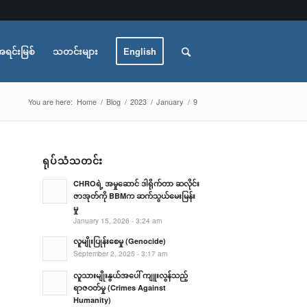
အရင်းမြစ်
သတင်းများ
English
You are here:
Home
/
Blog
/
2023
/
January
/
9
ရုပ်သံသတင်း
CHROရဲ့ အမှုဆောင် ဒါရိုက်တာ ဆလိုင်း
ဇာအုတ်ကို BBMက ဆက်သွယ်မေးမြန်း
မှု
January 15, 2026 - 3:24 am
လူမျိုးပြုန်းစေမှု (Genocide)
September 2, 2025 - 3:17 am
လူသားမျိုးနွယ်အပေါ် ကျူးလွန်သည့်
ရာဇဝတ်မှု (Crimes Against
Humanity)