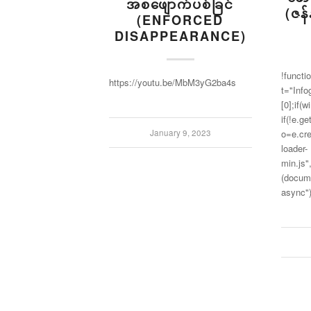
အစဖျောက်ပစ်ခြင်
(ဇန်
(ENFORCED
DISAPPEARANCE)
!functio
https://youtu.be/MbM3yG2ba4s
t="Inf
[0];if(
if(!e.g
o=e.cre
January 9, 2023
loader-
min.js"
(docume
async"