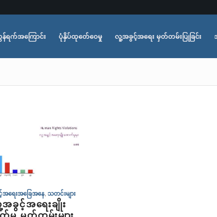
ွန်ရက်အကြောင်း
ပုံနှိပ်ထုတ်ေဝေမှု
လူ့အခွင့်အရေး မှတ်တမ်းပြုခြင်း
ွင့်အရေးအခြေအနေ
,
သတင်းများ
ူ့အခွင့်အရေးချိုး
က်မှု မှတ်တမ်းများ