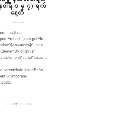
နဝါရီ ၁ မှ ၇) ရက်
နေ့ထိ
n(e,i,n,s){var
ogramEmbeds",d=e.getElementsByTagName("script")
window[t]&&window[t].initialized)window[t].process&&window[t].process();else
etElementById(n)){var
ateElement("script");o.async=1,o.id=n,o.src="https://e.infogram.com/js/dist
,d.parentNode.insertBefore(o,d)}}
nt,0,"infogram-
);2023…
January 9, 2023