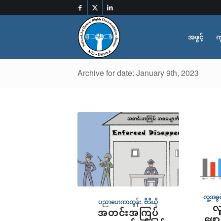
အဖွင့်
က
Archive for date: January 9th, 2023
လူ့အခ
ပညာပေးကာတွန်း
,
ဗီဒီယို
လ
အတင်းအကြပ်
ဖော