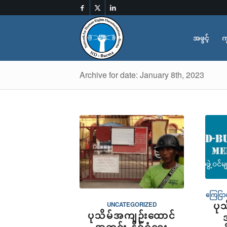
အဖွင့်
က
Archive for date: January 8th, 2023
ကြေငြာခ
ပု
UNCATEGORIZED
ပုသိမ်အကျဉ်းထောင်
အတွင်း နိုင်ငံရေး