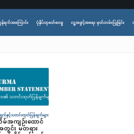
ွန်ရက်အကြောင်း
ပုံနှိပ်ထုတ်ေဝေမှု
လူ့အခွင့်အရေး မှတ်တမ်းပြုခြင်း
ျက်နှင့်သတင်းထုတ်ပြန်ချက်များ
သိမ်အကျဉ်းထောင်
အတွင်း မတရား