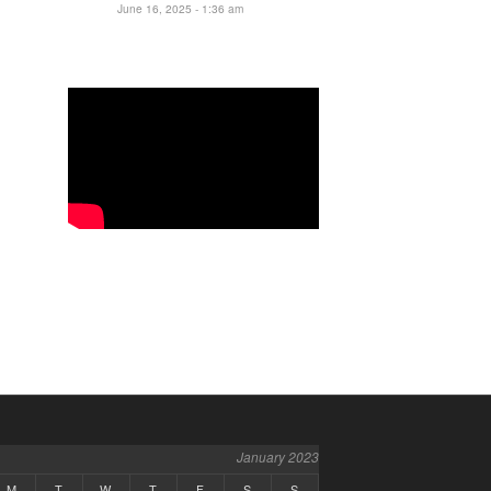
June 16, 2025 - 1:36 am
January 2023
M
T
W
T
F
S
S