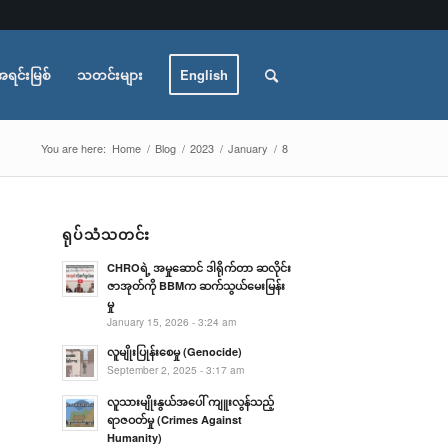
အရင်းမြစ်
သတင်းများ
English
You are here:
Home
/
Blog
/
2023
/
January
/
8
ရုပ်သံသတင်း
CHROရဲ့ အမှုဆောင် ဒါရိုက်တာ ဆလိုင်း
ဇာအုတ်ကို BBMက ဆက်သွယ်မေးမြန်း
မှု
January 15, 2026 - 3:24 am
လူမျိုးပြုန်းစေမှု (Genocide)
September 2, 2025 - 3:17 am
လူသားမျိုးနွယ်အပေါ် ကျူးလွန်သည့်
ရာဇဝတ်မှု (Crimes Against
Humanity)