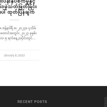
းပန်းနှိပ်စက်မှုနှင့်
ေမဲ့သတ်ဖြတ်ခြင်း
ေါ် ထုတ်ပြန်ချက်
 ။ ဇန်နဝါရီ ၈၊ ၂၀၂၃။ ပုသိမ်
ထောင်အတွင်း ၂၀၂၃ ခုနှစ်၊
ရီလ ၅ ရက်နေ့ ညပိုင်းတွင်…
January 8, 2023
RECENT POSTS