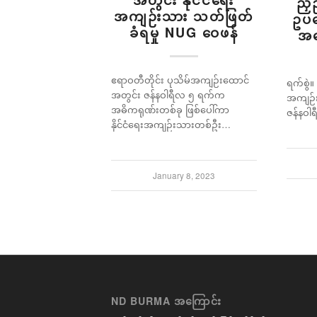
ညှဉ်
အကျဉ်းသား သတ်ဖြတ်
ဥပဒ
ခံရမှု NUG ဝေဖန်
အပ
ဧရာဝတီတိုင်း ပုသိမ်အကျဉ်းထောင်
ရက်စွဲ။
အတွင်း ဇန်နဝါရီလ ၅ ရက်က
အကျဉ်း
အဓိကရုဏ်းတစ်ခု ဖြစ်ပေါ်ကာ
ဇန်နဝါ
နိုင်ငံရေးအကျဉ်းသားတစ်ဦး…
January 8, 2023
ND BURMA အကြောင်း