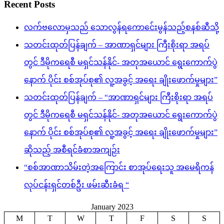
Recent Posts
လက်ဗလောမှသည် သောလွန်ရကောင်ေးမွန်သည့်စနစ်ဆီသို့
သတင်းထုတ်ပြန်ချက် – အာဏာရှင်များ ကြီးစိုးရာ အရပ်
တွင် ဒီမိုကရေစီ မရှင်သန်နိုင်- အတုအယောင် ရွေးကောက်ပွဲ
နောက် ပိုင်း စစ်အုပ်စု၏ လူ့အခွင့် အရေး ချိုးဖောက်မှုများ”
သတင်းထုတ်ပြန်ချက် – “အာဏာရှင်များ ကြီးစိုးရာ အရပ်
တွင် ဒီမိုကရေစီ မရှင်သန်နိုင်- အတုအယောင် ရွေးကောက်ပွဲ
နောက် ပိုင်း စစ်အုပ်စု၏ လူ့အခွင့် အရေး ချိုးဖောက်မှုများ”
ဆိုသည့် အစီရင်ခံစာအကျဉ်း
“စစ်အာဏာသိမ်းတဲ့အကြောင်း စာအုပ်ရေးသူ အမေရိကန်
လုပ်ငန်းရှင်တစ်ဦး ဖမ်းဆီးခံရ “
January 2023
M
T
W
T
F
S
S