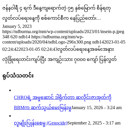
ဇန်နဝါရီ ၄ ရက် ဒီနေ့ကျရောက်တဲ့ ၇၅ နှစ်မြောက် စိန်ရတု
လွတ်လပ်ရေးနေ့ကို စစ်ကောင်စီက နေပြည်တော်၊…
January 5, 2023
https://ndburma.org/mm/wp-content/uploads/2023/01/insein-p.jpeg
348
620
ndb14
https://ndburma.org/mm/wp-
content/uploads/2020/04/ndbLogo-296x300.png
ndb14
2023-01-05
02:24:42
2023-01-05 02:24:43
လွတ်လပ်ရေးနေ့အခမ်းအနား
လုံခြုံရေးတင်းကျပ်ပြီး အကျဉ်းသား ၇၀၀၀ ကျော် ပြန်လွှတ်
ရုပ်သံသတင်း
CHROရဲ့ အမှုဆောင် ဒါရိုက်တာ ဆလိုင်းဇာအုတ်ကို
BBMက ဆက်သွယ်မေးမြန်းမှု
January 15, 2026 - 3:24 am
လူမျိုးပြုန်းစေမှု (Genocide)
September 2, 2025 - 3:17 am