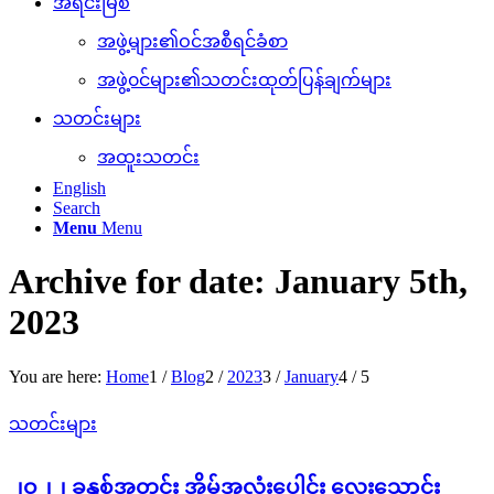
အရင်းမြစ်
အဖွဲ့များ၏ဝင်အစီရင်ခံစာ
အဖွဲ့၀င်များ၏သတင်းထုတ်ပြန်ချက်များ
သတင်းများ
အထူးသတင်း
English
Search
Menu
Menu
Archive for date: January 5th,
2023
You are here:
Home
1
/
Blog
2
/
2023
3
/
January
4
/
5
သတင်းများ
၂ဝ၂၂ ခုနှစ်အတွင်း အိမ်အလုံးပေါင်း လေးသောင်း