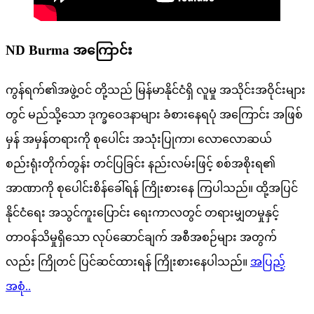
ND Burma အကြောင်း
ကွန်ရက်၏အဖွဲ့ဝင် တို့သည် မြန်မာနိုင်ငံရှိ လူမှု အသိုင်းအဝိုင်းများ
တွင် မည်သို့သော ဒုက္ခဝေဒနာများ ခံစားနေရပုံ အကြောင်း အဖြစ်
မှန် အမှန်တရားကို စုပေါင်း အသုံးပြုကာ၊ လောလောဆယ်
စည်းရုံးတိုက်တွန်း တင်ပြခြင်း နည်းလမ်းဖြင့် စစ်အစိုးရ၏
အာဏာကို စုပေါင်းစိန်ခေါ်ရန် ကြိုးစားနေ ကြပါသည်။ ထို့အပြင်
နိုင်ငံရေး အသွင်ကူးပြောင်း ရေးကာလတွင် တရားမျှတမှုနှင့်
တာဝန်သိမှုရှိသော လုပ်ဆောင်ချက် အစီအစဉ်များ အတွက်
လည်း ကြိုတင် ပြင်ဆင်ထားရန် ကြိုးစားနေပါသည်။
အပြည့်
အစုံ..