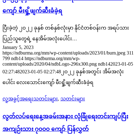
ကျော် မီးရှို့ဖျက်ဆီးခံခဲ့ရ
ပြီးခဲ့တဲ့ ၂ဝ၂၂ ခုနှစ် တစ်နှစ်လုံးမှာ နိုင်ငံတစ်ဝန်းက အရပ်သား
ပြည်သူတွေရဲ့ နေအိမ်အလုံးပေါင်း…
January 5, 2023
https://ndburma.org/mm/wp-content/uploads/2023/01/burn.jpeg
311
799
ndb14
https://ndburma.org/mm/wp-
content/uploads/2020/04/ndbLogo-296x300.png
ndb14
2023-01-05
02:27:48
2023-01-05 02:27:48
၂ဝ၂၂ ခုနှစ်အတွင်း အိမ်အလုံး
ပေါင်း လေးသောင်းကျော် မီးရှို့ဖျက်ဆီးခံခဲ့ရ
လူ့အခွင့်အရေးသတင်းများ
,
သတင်းများ
လွတ်လပ်ရေးနေ့အခမ်းအနား လုံခြုံရေးတင်းကျပ်ပြီး
အကျဉ်းသား ၇၀၀၀ ကျော် ပြန်လွှတ်