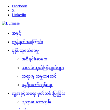
Facebook
X
LinkedIn
အဖွင့်
ကွန်ရက်အကြောင်း
ပုံနှိပ်ထုတ်ေဝေမှု
အစီရင်ခံစာများ
သတင်းထုတ်ပြန်ချက်များ
တရားမျှတမှုစာစောင်
နွေဦးတော်လှန်ရေး
လူ့အခွင့်အရေး မှတ်တမ်းပြုခြင်း
ပညာပေးကာတွန်း