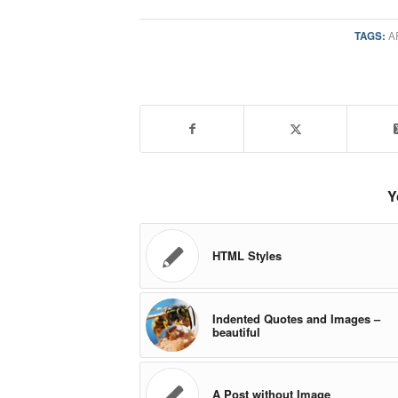
TAGS:
A
Y
HTML Styles
Indented Quotes and Images –
beautiful
A Post without Image