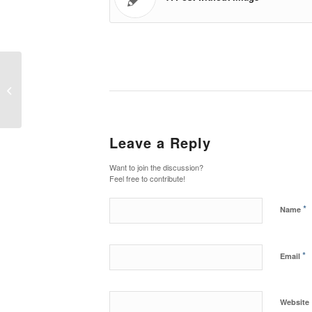
Indented Quotes and
Images – beautiful
Leave a Reply
Want to join the discussion?
Feel free to contribute!
*
Name
*
Email
Website