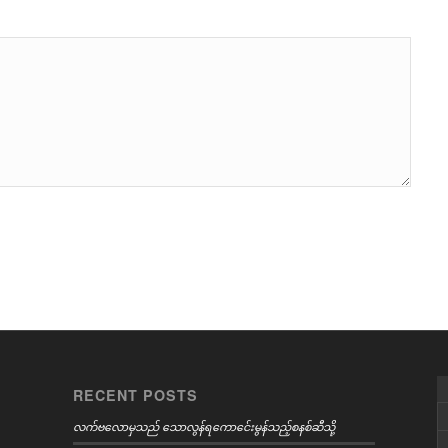
RECENT POSTS
လက်ဗလောမှသည် သောလွန်ရကောင်ေးမွန်သည့်စနစ်ဆီသို့