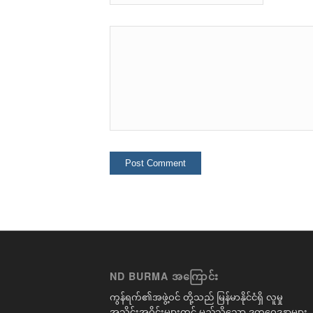
ND BURMA အကြောင်း
ကွန်ရက်၏အဖွဲ့ဝင် တို့သည် မြန်မာနိုင်ငံရှိ လူမှု
အသိုင်းအဝိုင်းများတွင် မည်သို့သော ဒုက္ခဝေဒနာများ