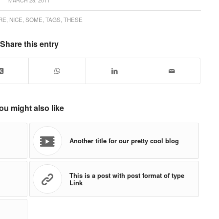
MARCH 28, 2011
RE
,
NICE
,
SOME
,
TAGS
,
THESE
Share this entry
ou might also like
Another title for our pretty cool blog
This is a post with post format of type
Link