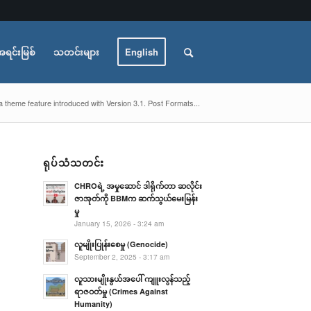
အရင်းမြစ်
သတင်းများ
English
a theme feature introduced with Version 3.1. Post Formats...
ရုပ်သံသတင်း
CHROရဲ့ အမှုဆောင် ဒါရိုက်တာ ဆလိုင်း
ဇာအုတ်ကို BBMက ဆက်သွယ်မေးမြန်း
မှု
January 15, 2026 - 3:24 am
လူမျိုးပြုန်းစေမှု (Genocide)
September 2, 2025 - 3:17 am
လူသားမျိုးနွယ်အပေါ် ကျူးလွန်သည့်
ရာဇဝတ်မှု (Crimes Against
Humanity)