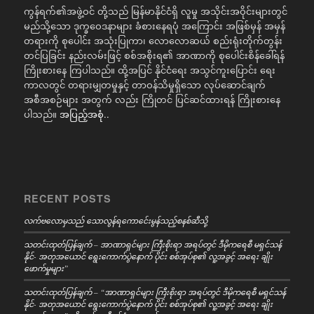
ကွန်ရက်၏အဖွဲ့ဝင် တို့သည် မြန်မာနိုင်ငံရှိ လူမှု အသိုင်းအဝိုင်းများတွင်
မည်သို့သော ဒုက္ခဝေဒနာများ ခံစားနေရပုံ အကြောင်း အဖြစ်မှန် အမှန်
တရားကို စုပေါင်း အသုံးပြုကာ၊ လောလောဆယ် စည်းရုံးတိုက်တွန်း
တင်ပြခြင်း နည်းလမ်းဖြင့် စစ်အစိုးရ၏ အာဏာကို စုပေါင်းစိန်ခေါ်ရန်
ကြိုးစားနေ ကြပါသည်။ ထို့အပြင် နိုင်ငံရေး အသွင်ကူးပြောင်း ရေး
ကာလတွင် တရားမျှတမှုနှင့် တာဝန်သိမှုရှိသော လုပ်ဆောင်ချက်
အစီအစဉ်များ အတွက် လည်း ကြိုတင် ပြင်ဆင်ထားရန် ကြိုးစားနေ
ပါသည်။
အပြည့်အစုံ..
RECENT POSTS
လက်ဗလောမှသည် သောလွန်ရကောင်ေးမွန်သည့်စနစ်ဆီသို့
သတင်းထုတ်ပြန်ချက် – အာဏာရှင်များ ကြီးစိုးရာ အရပ်တွင် ဒီမိုကရေစီ မရှင်သန်
နိုင်- အတုအယောင် ရွေးကောက်ပွဲနောက် ပိုင်း စစ်အုပ်စု၏ လူ့အခွင့် အရေး ချိုး
ဖောက်မှုများ”
သတင်းထုတ်ပြန်ချက် – “အာဏာရှင်များ ကြီးစိုးရာ အရပ်တွင် ဒီမိုကရေစီ မရှင်သန်
နိုင်- အတုအယောင် ရွေးကောက်ပွဲနောက် ပိုင်း စစ်အုပ်စု၏ လူ့အခွင့် အရေး ချိုး