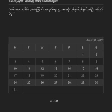
ဖောက်မှုများ” ဆိုသည့် အစီရင်ခံစာအကျဉ်း
“စစ်အာဏာသိမ်းတဲ့အကြောင်း စာအုပ်ရေးသူ အမေရိကန်လုပ်ငန်းရှင်တစ်ဦး ဖမ်းဆီး
ခံရ “
August 2026
M
T
W
T
F
S
S
1
2
3
4
5
6
7
8
9
10
11
12
13
14
15
16
17
18
19
20
21
22
23
24
25
26
27
28
29
30
31
« Jun