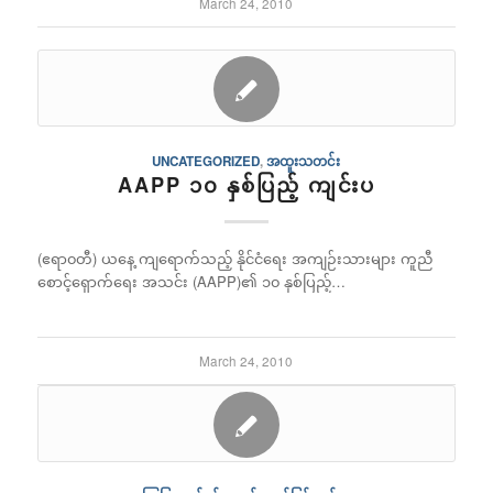
March 24, 2010
UNCATEGORIZED
,
အထူးသတင်း
AAPP ၁၀ နှစ်ပြည့် ကျင်းပ
(ဧရာ၀တီ) ယနေ့ ကျရောက်သည့် နိုင်ငံရေး အကျဉ်းသားများ ကူညီ
စောင့်ရှောက်ရေး အသင်း (AAPP)၏ ၁၀ နှစ်ပြည့်…
March 24, 2010