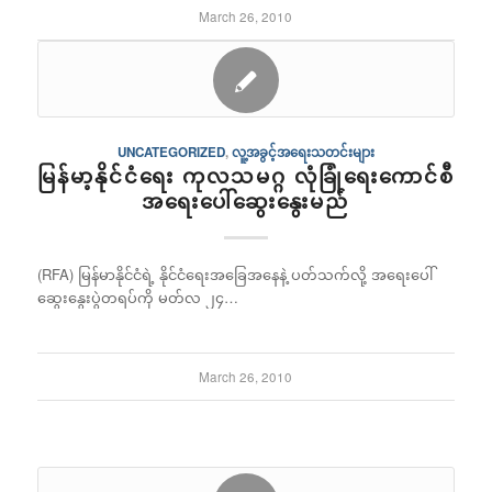
March 26, 2010
UNCATEGORIZED
,
လူ့အခွင့်အရေးသတင်းများ
မြန်မာ့နိုင်ငံရေး ကုလသမဂ္ဂ လုံခြုံရေးကောင်စီ
အရေးပေါ်ဆွေးနွေးမည်
(RFA) မြန်မာနိုင်ငံရဲ့ နိုင်ငံရေးအခြေအနေနဲ့ ပတ်သက်လို့ အရေးပေါ်
ဆွေးနွေးပွဲတရပ်ကို မတ်လ ၂၄…
March 26, 2010