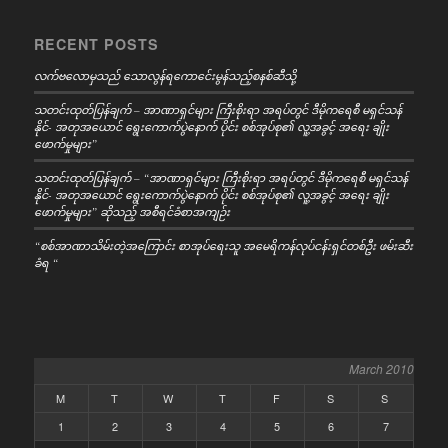
RECENT POSTS
လက်ဗလောမှသည် သောလွန်ရကောင်ေးမွန်သည့်စနစ်ဆီသို့
သတင်းထုတ်ပြန်ချက် – အာဏာရှင်များ ကြီးစိုးရာ အရပ်တွင် ဒီမိုကရေစီ မရှင်သန်
နိုင်- အတုအယောင် ရွေးကောက်ပွဲနောက် ပိုင်း စစ်အုပ်စု၏ လူ့အခွင့် အရေး ချိုး
ဖောက်မှုများ”
သတင်းထုတ်ပြန်ချက် – “အာဏာရှင်များ ကြီးစိုးရာ အရပ်တွင် ဒီမိုကရေစီ မရှင်သန်
နိုင်- အတုအယောင် ရွေးကောက်ပွဲနောက် ပိုင်း စစ်အုပ်စု၏ လူ့အခွင့် အရေး ချိုး
ဖောက်မှုများ” ဆိုသည့် အစီရင်ခံစာအကျဉ်း
“စစ်အာဏာသိမ်းတဲ့အကြောင်း စာအုပ်ရေးသူ အမေရိကန်လုပ်ငန်းရှင်တစ်ဦး ဖမ်းဆီး
ခံရ “
March 2010
M
T
W
T
F
S
S
1
2
3
4
5
6
7