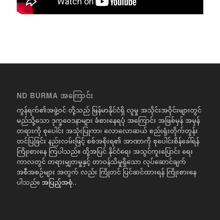
ND BURMA အကြောင်း
ကွန်ရက်၏အဖွဲ့ဝင် တို့သည် မြန်မာနိုင်ငံရှိ လူမှု အသိုင်းအဝိုင်းများတွင်
မည်သို့သော ဒုက္ခဝေဒနာများ ခံစားနေရပုံ အကြောင်း အဖြစ်မှန် အမှန်
တရားကို စုပေါင်း အသုံးပြုကာ၊ လောလောဆယ် စည်းရုံးတိုက်တွန်း
တင်ပြခြင်း နည်းလမ်းဖြင့် စစ်အစိုးရ၏ အာဏာကို စုပေါင်းစိန်ခေါ်ရန်
ကြိုးစားနေ ကြပါသည်။ ထို့အပြင် နိုင်ငံရေး အသွင်ကူးပြောင်း ရေး
ကာလတွင် တရားမျှတမှုနှင့် တာဝန်သိမှုရှိသော လုပ်ဆောင်ချက်
အစီအစဉ်များ အတွက် လည်း ကြိုတင် ပြင်ဆင်ထားရန် ကြိုးစားနေ
ပါသည်။
အပြည့်အစုံ..