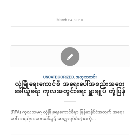
March 24, 2010
UNCATEGORIZED
,
အထူးသတင်း
လုံခြုံရေးကောင်စီ အရေးပေါ်အစည်းအဝေး
ခေါ်ယူရေး ကုလအတွင်းရေး မှူးချုပ် တုံ့ပြန်
(RFA) ကုလသမဂ္ဂ လုံခြုံရေးကောင်စီမှာ မြန်မာနိုင်ငံအတွက် အရေး
ပေါ် အစည်းအဝေးခေါ်ယူဖို့ မေတ္တာရပ်ခံတဲ့စာကို…