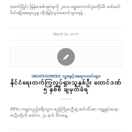
(ခေတ်ပြိုင်) မြန်မာစစ်အုပ်စုကို ၂၀၁၀ ရွေးကောက်ပွဲမတိုင်မီ ဒဏ်ခတ်
ပိတ်ဆို့အရေးယူမှု တိုးမြှင့်လုပ်ဆောင်သွားရန်…
March 26, 2010
UNCATEGORIZED
,
လူ့အခွင့်အရေးသတင်းများ
နိုင်ငံရေးတက်ကြွလှုပ်ရှားသူနှစ်ဦး ထောင်ဒဏ်
၅ နှစ်စီ ချမှတ်ခံရ
(RFA) ကမ္ဘာလှည့်ခရီးသွား ဧည့်ကြိုတဦးနဲ့ အင်္ဂလိပ်စာ ကျူရှင်ဆရာ
တဦးတို့ကို မတ်လ ၂၄ ရက် ဒီကနေ့…