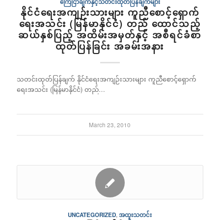
ကြေငြာချက်နှင့်သတင်းထုတ်ပြန်ချက်များ
နိုင်ငံရေးအကျဉ်းသားများ ကူညီစောင့်ရှောက်
ရေးအသင်း (မြန်မာနိုင်ငံ) တည် ထောင်သည့်
ဆယ်နှစ်ပြည့် အထိမ်းအမှတ်နှင့် အစီရင်ခံစာ
ထုတ်ပြန်ခြင်း အခမ်းအနား
သတင်းထုတ်ပြန်ချက် နိုင်ငံရေးအကျဉ်းသားများ ကူညီစောင့်ရှောက်
ရေးအသင်း (မြန်မာနိုင်ငံ) တည်…
March 23, 2010
UNCATEGORIZED
,
အထူးသတင်း