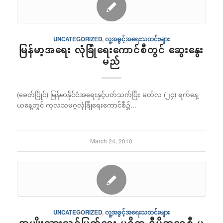
UNCATEGORIZED
,
လူ့အခွင့်အရေးသတင်းများ
မြန်မာ့အရေး လုံခြုံရေးကောင်စီတွင် ဆွေးနွေး
မည်
(ခေတ်ပြိုင်) မြန်မာနိုင်ငံအရေးနှင့်ပတ်သက်ပြီး မတ်လ (၂၄) ရက်နေ့
ယနေ့တွင် ကုလသမဂ္ဂလုံခြုံရေးကောင်စီ၌…
March 24, 2010
UNCATEGORIZED
,
လူ့အခွင့်အရေးသတင်းများ