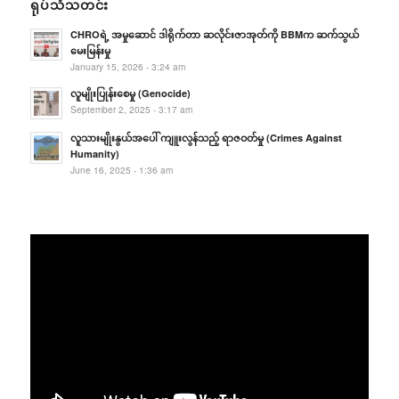
ရုပ်သံသတင်း
CHROရဲ့ အမှုဆောင် ဒါရိုက်တာ ဆလိုင်းဇာအုတ်ကို BBMက ဆက်သွယ်
မေးမြန်းမှု
January 15, 2026 - 3:24 am
လူမျိုးပြုန်းစေမှု (Genocide)
September 2, 2025 - 3:17 am
လူသားမျိုးနွယ်အပေါ် ကျူးလွန်သည့် ရာဇဝတ်မှု (Crimes Against
Humanity)
June 16, 2025 - 1:36 am