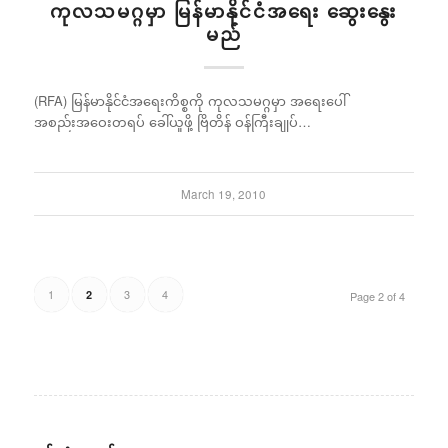
ကုလသမဂ္ဂမှာ မြန်မာနိုင်ငံအရေး ဆွေးနွေး
မည်
(RFA) မြန်မာနိုင်ငံအရေးကိစ္စကို ကုလသမဂ္ဂမှာ အရေးပေါ်
အစည်းအဝေးတရပ် ခေါ်ယူဖို့ ဗြိတိန် ဝန်ကြီးချုပ်…
March 19, 2010
1
3
4
2
Page 2 of 4