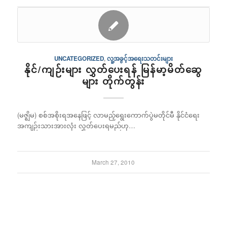
UNCATEGORIZED
,
လူ့အခွင့်အရေးသတင်းများ
နိုင်/ကျဉ်းများ လွှတ်ပေးရန် မြန်မာ့မိတ်ဆွေ
များ တိုက်တွန်း
(မဇ္ဈိမ) စစ်အစိုးရအနေဖြင့် လာမည့်ရွေးကောက်ပွဲမတိုင်မီ နိုင်ငံရေး
အကျဉ်းသားအားလုံး လွှတ်ပေးရမည်ဟု…
March 27, 2010