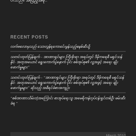
RECENT POSTS
လက်ဗလောမှသည် သောလွန်ရကောင်ေးမွန်သည့်စနစ်ဆီသို့
သတင်းထုတ်ပြန်ချက် – အာဏာရှင်များ ကြီးစိုးရာ အရပ်တွင် ဒီမိုကရေစီ မရှင်သန်
နိုင်- အတုအယောင် ရွေးကောက်ပွဲနောက် ပိုင်း စစ်အုပ်စု၏ လူ့အခွင့် အရေး ချိုး
ဖောက်မှုများ”
သတင်းထုတ်ပြန်ချက် – “အာဏာရှင်များ ကြီးစိုးရာ အရပ်တွင် ဒီမိုကရေစီ မရှင်သန်
နိုင်- အတုအယောင် ရွေးကောက်ပွဲနောက် ပိုင်း စစ်အုပ်စု၏ လူ့အခွင့် အရေး ချိုး
ဖောက်မှုများ” ဆိုသည့် အစီရင်ခံစာအကျဉ်း
“စစ်အာဏာသိမ်းတဲ့အကြောင်း စာအုပ်ရေးသူ အမေရိကန်လုပ်ငန်းရှင်တစ်ဦး ဖမ်းဆီး
ခံရ “
March 2010