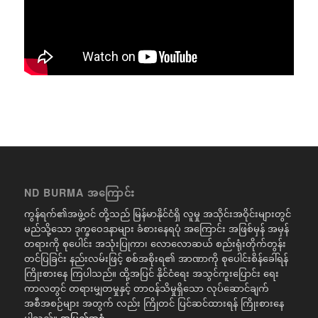
ND BURMA အကြောင်း
ကွန်ရက်၏အဖွဲ့ဝင် တို့သည် မြန်မာနိုင်ငံရှိ လူမှု အသိုင်းအဝိုင်းများတွင်
မည်သို့သော ဒုက္ခဝေဒနာများ ခံစားနေရပုံ အကြောင်း အဖြစ်မှန် အမှန်
တရားကို စုပေါင်း အသုံးပြုကာ၊ လောလောဆယ် စည်းရုံးတိုက်တွန်း
တင်ပြခြင်း နည်းလမ်းဖြင့် စစ်အစိုးရ၏ အာဏာကို စုပေါင်းစိန်ခေါ်ရန်
ကြိုးစားနေ ကြပါသည်။ ထို့အပြင် နိုင်ငံရေး အသွင်ကူးပြောင်း ရေး
ကာလတွင် တရားမျှတမှုနှင့် တာဝန်သိမှုရှိသော လုပ်ဆောင်ချက်
အစီအစဉ်များ အတွက် လည်း ကြိုတင် ပြင်ဆင်ထားရန် ကြိုးစားနေ
ပါသည်။
အပြည့်အစုံ..