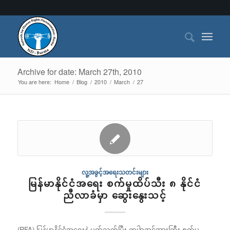
Archive for date: March 27th, 2010
You are here:
Home
/
Blog
/
2010
/
March
/
27
လူ့အခွင့်အရေးသတင်းများ
မြန်မာနိုင်ငံအရေး စက်မှုထိပ်သီး ၈ နိုင်ငံ
ညီလာခံမှာ ဆွေးနွေးသင့်
(RFA) မြန်မာနိုင်ငံအရေးနဲ့ ပတ်သက်ပြီး ကမႝာ့အင်အားကြီး စက်မှု