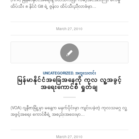
ထိပ်သီး ၈ နိုင်ငံ G8 ရဲ့ ဇွန်လ ထိပ်သီးညီလာခံမှာ…
March 27, 2010
UNCATEGORIZED
,
အထူးသတင်း
မြန်မာနိုင်ငံအခြေအနေကို ကုလ လူ့အခွင့်
အရေးကောင်စီ ရှုတ်ချ
(VOA) ဂျနီဗာမြို့မှာ မနေ့က မနက်ပိုင်းမှာ ကျင်းပခဲ့တဲ့ ကုလသမဂ္ဂ လူ့
အခွင့်အရေး ကောင်စီရဲ့ အစည်းအဝေးမှာ…
March 27, 2010