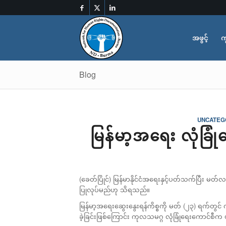
အဖွင့်
က
Blog
UNCATEG
မြန်မာ့အရေး လုံခြု
(ခေတ်ပြိုင်) မြန်မာနိုင်ငံအရေးနှင့်ပတ်သက်ပြီး မတ
ပြုလုပ်မည်ဟု
သိရသည်။
မြန်မာ့အရေးဆွေးနွေးရန်ကိစ္စကို မတ် (၂၃) ရက်တွင် 
ခဲ့ခြင်းဖြစ်ကြောင်း ကုလသမဂ္ဂ လုံခြုံရေးကောင်စီက