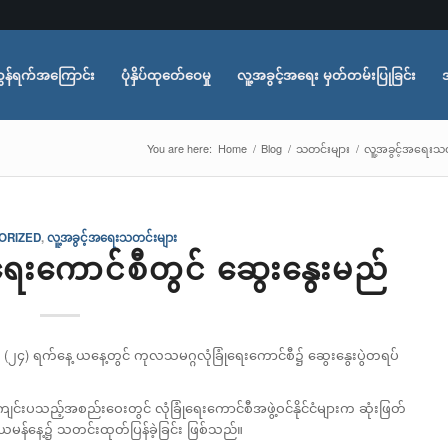
ွန်ရက်အကြောင်း
ပုံနှိပ်ထုတ်ေဝေမှု
လူ့အခွင့်အရေး မှတ်တမ်းပြုခြင်း
You are here:
Home
/
Blog
/
သတင်းများ
/
လူ့အခွင့်အရေးသတ
ORIZED
,
လူ့အခွင့်အရေးသတင်းများ
ံရေးကောင်စီတွင် ဆွေးနွေးမည်
်လ (၂၄) ရက်နေ့ ယနေ့တွင် ကုလသမဂ္ဂလုံခြုံရေးကောင်စီ၌ ဆွေးနွေးပွဲတရပ်
ကျင်းပသည့်အစည်းဝေးတွင် လုံခြုံရေးကောင်စီအဖွဲ့ဝင်နိုင်ငံများက ဆုံးဖြတ်
 ယမန်နေ့၌ သတင်းထုတ်ပြန်ခဲ့ခြင်း ဖြစ်သည်။