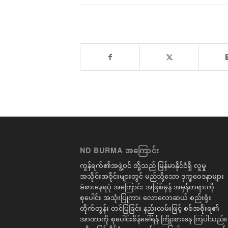
ND BURMA အကြောင်း
ကွန်ရက်၏အဖွဲ့ဝင် တို့သည် မြန်မာနိုင်ငံရှိ လူမှု
အသိုင်းအဝိုင်းများတွင် မည်သို့သော ဒုက္ခဝေဒနာများ
ခံစားနေရပုံ အကြောင်း အဖြစ်မှန် အမှန်တရားကို
စုပေါင်း အသုံးပြုကာ၊ လောလောဆယ် စည်းရုံး
တိုက်တွန်း တင်ပြခြင်း နည်းလမ်းဖြင့် စစ်အစိုးရ၏
အာဏာကို စုပေါင်းစိန်ခေါ်ရန် ကြိုးစားနေ ကြပါသည်။