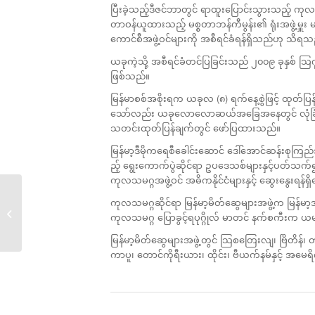
ပြီးခဲ့သည့်ဒီဇင်ဘာတွင် ရာထူးပြောင်းသွားသည့်
တာဝန်ယူထားသည့် မစ္စတာဘန်ကီမွန်း၏ ရုံးအဖွဲ့မှူး 
ကောင်စီအဖွဲ့ဝင်များကို အစီရင်ခံရန်ရှိသည်ဟု သိရသ
ယခုကဲ့သို့ အစီရင်ခံတင်ပြခြင်းသည် ၂၀၀၉ ခုနှစ် သြ
ဖြစ်သည်။
မြန်မာစစ်အစိုးရက ယခုလ (၈) ရက်နေ့စွဲဖြင့် ထုတ်ပြန
သော်လည်း ယခုလောလောဆယ်အခြေအနေတွင် လုံခြုံရ
သတင်းထုတ်ပြန်ချက်တွင် ဖော်ပြထားသည်။
မြန်မာ့ဒီမိုကရေစီခေါင်းဆောင် ဒေါ်အောင်ဆန်းစုကြည
ည့် ရွေးကောက်ပွဲဆိုင်ရာ ဥပဒေသစ်များနှင့်ပတ်သက
ကုလသမဂ္ဂအဖွဲ့ဝင် အဓိကနိုင်ငံများနှင့် ဆွေးနွေးရန်
ကုလသမဂ္ဂဆိုင်ရာ မြန်မာ့မိတ်ဆွေများအဖွဲ့က မြန်
အမျိုးသားသင့်မြတ်ရေး မရှိက...
ကုလသမဂ္ဂ ပြောခွင့်ရပုဂ္ဂိုလ် မာတင် နက်စကီးက ယမန
မြန်မာ့မိတ်ဆွေများအဖွဲ့တွင် သြစတြေးလျ၊ ဗြိတိန်၊ တရု
ကာပူ၊ တောင်ကိုရီးယား၊ ထိုင်း၊ ဗီယက်နမ်နှင့် အမေရိက