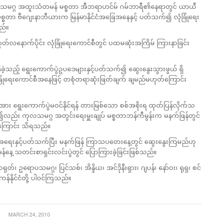
 ကုလသမဂ္ဂ အထူးသံတမန် မစ္စတာ အီဘရာဟင်မ် ဂမ်ဘာရီ၏နေရာတွင် ယာယီ
မစ္စတာ ဗီဂျေးနာဘီယားက မြန်မာနိုင်ငံအခြေအနေနှင့် ပတ်သက်၍ လုံခြုံရေး
ည်။
ဂုတ်လနောက်ပိုင်း လုံခြုံရေးကောင်စီတွင် ပထမဆုံးအကြိမ် ကြားနာခြင်း
်ခဲ့သည့် ရွေးကောက်ပွဲဥပဒေများနှင့်ပတ်သက်၍ ဆွေးနွေးသွားဖွယ် ရှိ
ေးကောင်စီအနေဖြင့် တစုံတရာဆုံးဖြတ်ချက် ချမည်မဟုတ်ကြောင်း
်အား ရွေးကောက်ပွဲမဝင်နိုင်ရန် တားမြစ်သော စစ်အစိုးရ ထုတ်ပြန်လိုက်သ
်၍လည်း ကုလသမဂ္ဂ အတွင်းရေးမှူးချုပ် မစ္စတာဘန်ကီမွန်းက မနက်ဖြန်တွင်
ရှိကြောင်း သိရသည်။
မာ့အရေးနှင့်ပတ်သက်ပြီး မနက်ဖြန် ကြာသပတေးနေ့တွင် ဆွေးနွေးကြမည်ဟု
်နေ့ သတင်းစာရှင်းလင်းပွဲတွင် ပြောကြားခဲ့ခြင်းဖြစ်သည်။
တ်၊ ဥရောပသမဂ္ဂ၊ ပြင်သစ်၊ အိန္ဒိယ၊ အင်ဒိုနီးရှား၊ ဂျပန်၊ နော်ဝး၊ ရုရှ၊ စင်
န်နိုင်ငံတို့ ပါဝင်ကြသည်။
MARCH 24, 2010