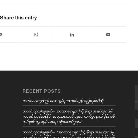
Share this entry
RECENT POSTS
လက်ဗလောမှသည် သောလွန်ရကောင်ေးမွန်သည့်စနစ်ဆီသို့
သတင်းထုတ်ပြန်ချက် – အာဏာရှင်များ ကြီးစိုးရာ အရပ်တွင် ဒီမို
ကရေစီ မရှင်သန်နိုင်- အတုအယောင် ရွေးကောက်ပွဲနောက် ပိုင်း စစ်
အုပ်စု၏ လူ့အခွင့် အရေး ချိုးဖောက်မှုများ”
သတင်းထုတ်ပြန်ချက် – “အာဏာရှင်များ ကြီးစိုးရာ အရပ်တွင် ဒီမို
ကရေစီ မရှင်သန်နိုင်- အတုအယောင် ရွေးကောက်ပွဲနောက် ပိုင်း စစ်