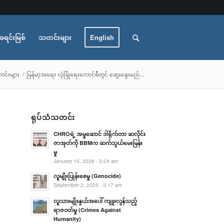
အရင်းမြစ်
သတင်းများ
English
င်းများ
/
မြန်မာ့အရေး လုံခြုံရေးကောင်စီတွင် ဆွေးနွေးမည်...
ရုပ်သံသတင်း
CHROရဲ့ အမှုဆောင် ဒါရိုက်တာ ဆလိုင်း
ဇာအုတ်ကို BBMက ဆက်သွယ်မေးမြန်း
မှု
January 15, 2026 - 3:24 am
လူမျိုးပြုန်းစေမှု (Genocide)
September 2, 2025 - 3:17 am
လူသားမျိုးနွယ်အပေါ် ကျူးလွန်သည့်
ရာဇဝတ်မှု (Crimes Against
Humanity)