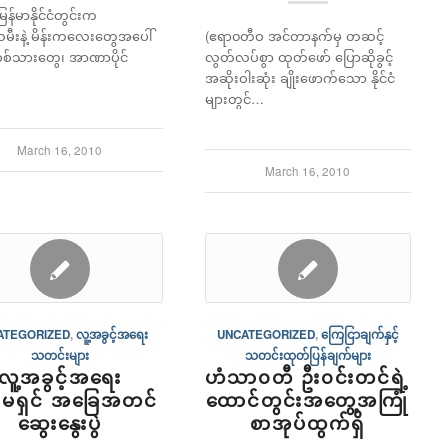
ြန်မာနိုင်ငံတွင်းက
သမီးနဲ့ မိန်းကလေးတွေအပေါ်
(ဧရာ၀တီဝ အင်တာနက်မှ တဆင့်
စစ်သားတွေ၊ အာဏာပိုင်
လွတ်လပ်စွာ ထုတ်ဖော် ပြောဆိုခွင့်
အဆိုးဝါးဆုံး ချိုးဖောက်သော နိုင်ငံ
များတွင်…
March 16, 2010
March 16, 2010
ATEGORIZED
,
လူ့အခွင့်အရေး
UNCATEGORIZED
,
ကြေငြာချက်နှင့်
သတင်းများ
သတင်းထုတ်ပြန်ချက်များ
လူ့အခွင့်အရေး
ဟံသာ၀တီ ဦး၀င်းတင်ရဲ့
်မရှင် အခြေအတင်
ထောင်တွင်းအတွေ့အကြုံ
ဆွေးနွေးပွဲ
စာအုပ်ထွက်ရှိ