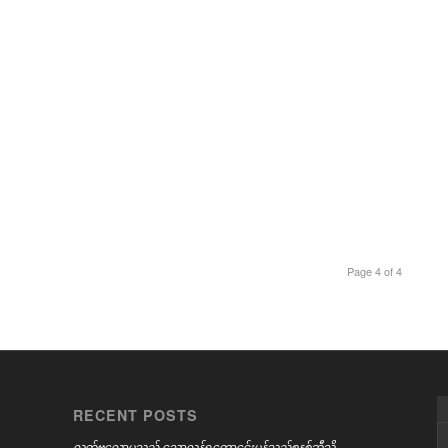
Page 4 of 4
RECENT POSTS
လက်ဗလောမှသည် သောလွန်ရကောင်ေးမွန်သည့်စနစ်ဆီသို့