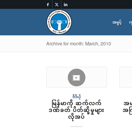
အဖွင့်
က
Archive for month: March, 2010
ဗီဒီယို
မြန်မာကို ဆက်လက်
အမျ
ဒဏ်ခတ် ပိတ်ဆို့မှုများ
အကြ
လိုအပ်