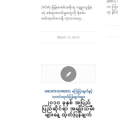
(BBC) အ
က ကြာသ
(VOA) မြန်မာစစ်အစိုးရ ကျူးလွန်ခဲ့
တဲ့ နိုင
တဲ့ စစ်ရာဇဝတ်မှုတွေကို စုံစမ်း
ဖော်ထုတ်ပေးဖို့ ကုလသမဂ္ဂ…
March 12, 2010
UNCATEGORIZED
,
ကြေငြာချက်နှင့်
သတင်းထုတ်ပြန်ချက်များ
၂ဝ၁ဝ ခုနှစ် အပြည်
ပြည်ဆိုင်ရာ အမျိုးသမီး
များနေ့ ထုတ်ပြန်ချက်