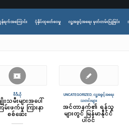
ွန်ရက်အကြောင်း
ပုံနှိပ်ထုတ်ေဝေမှု
လူ့အခွင့်အရေး မှတ်တမ်းပြုခြင်း
ဗီဒီယို
UNCATEGORIZED
,
လူ့အခွင့်အရေး
ိုးသမီးများအပေါ်
သတင်းများ
အင်တာနက်၏ ရန်သူ
မ်းဖက်မှု ကြားနာ
များတွင် မြန်မာနိုင်ငံ
စစ်ဆေး
ပါဝင်