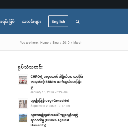
အရင်းမြစ်
သတင်းများ
English
You are here:
Home
/
Blog
/
2010
/
March
ရုပ်သံသတင်း
CHROရဲ့ အမှုဆောင် ဒါရိုက်တာ ဆလိုင်း
ဇာအုတ်ကို BBMက ဆက်သွယ်မေးမြန်း
မှု
January 15, 2026 - 3:24 am
လူမျိုးပြုန်းစေမှု (Genocide)
September 2, 2025 - 3:17 am
လူသားမျိုးနွယ်အပေါ် ကျူးလွန်သည့်
ရာဇဝတ်မှု (Crimes Against
Humanity)