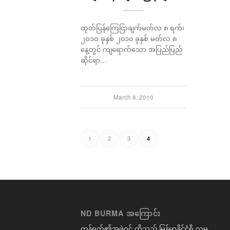
ထုတ်ပြန်ကြေငြာချက်မတ်လ ၈ ရက်၊
၂ဝ၁ဝ ခုနှစ် ၂၀၁၀ ခုနှစ် မတ်လ ၈
နေ့တွင် ကျရောက်သော အပြည်ပြည်
ဆိုင်ရာ…
March 8, 2010
1
2
3
4
ND BURMA အကြောင်း
ကွန်ရက်၏အဖွဲ့ဝင် တို့သည် မြန်မာနိုင်ငံရှိ လူမှု