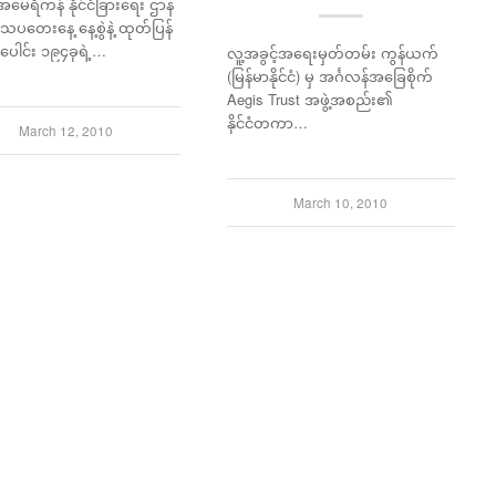
မေရိကန် နိုင်ငံခြားရေး ဌာန
ပတေးနေ့ နေ့စွဲနဲ့ ထုတ်ပြန်
်ငံပေါင်း ၁၉၄ခုရဲ့…
လူ့အခွင့်အရေးမှတ်တမ်း ကွန်ယက်
(မြန်မာနိုင်ငံ) မှ အင်္ဂလန်အခြေစိုက်
Aegis Trust အဖွဲ့အစည်း၏
နိုင်ငံတကာ…
March 12, 2010
March 10, 2010