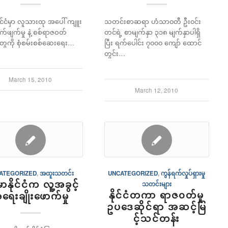
ိုင်ငံမှာ လူသားထု အပေါ် ကျူး
သတင်းစာဆရာ ဟံသာ၀တီ ဦး၀င်း
က်ဖျက်မှု နဲ့ စစ်ရာဇဝတ်
တင်ရဲ့ စာမျက်နှာ ၃၁၈ မျက်နှာပါရှိ
 တွေကို စုံစမ်းစစ်ဆေးရေး…
ပြီး ရက်ပေါင်း ၇၀၀၀ ကျော် ထောင်
တွင်း…
March 15, 2010
March 12, 2010
ATEGORIZED
,
အထူးသတင်း
UNCATEGORIZED
,
ကွန်ရက်လှုပ်ရှားမှု
မာနိုင်ငံက လူ့အခွင့်
သတင်းများ
နိုင်ငံတကာ ရာဇ၀တ်မှု
ရေးချိုးဖောက်မှု
ဥပဒေဆိုင်ရာ အဆင့်မြ
င့်သင်တန်း