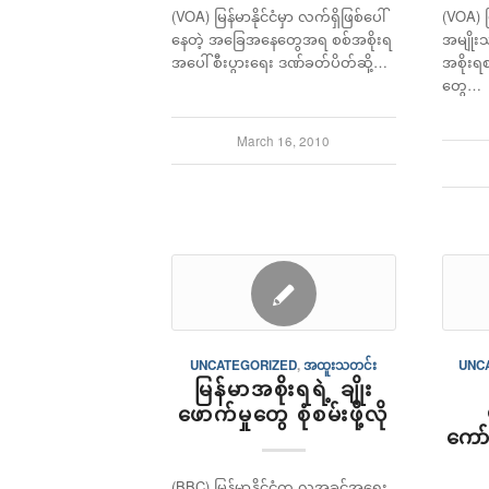
(VOA) မြန်မာနိုင်ငံမှာ လက်ရှိဖြစ်ပေါ်
(VOA) မ
နေတဲ့ အခြေအနေတွေအရ စစ်အစိုးရ
အမျိုး
အပေါ် စီးပွားရေး ဒဏ်ခတ်ပိတ်ဆို့…
အစိုးရ
တွေ…
March 16, 2010
UNCATEGORIZED
,
အထူးသတင်း
UNC
မြန်မာအစိုးရရဲ့ ချိုး
ဖောက်မှုတွေ စုံစမ်းဖို့လို
ကော
(BBC) မြန်မာနိုင်ငံက လူ့အခွင့်အရေး