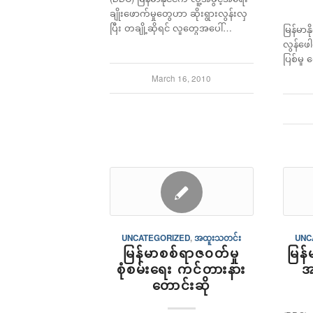
ချိုးဖောက်မှုတွေဟာ ဆိုးရွားလွန်းလှ
ပြီး တချို့ဆိုရင် လူတွေအပေါ်…
မြန်မာန
လွန်ဖေါ
ပြစ်မှု
March 16, 2010
UNCATEGORIZED
,
အထူးသတင်း
UNC
မြန်မာစစ်ရာဇ၀တ်မှု
မြန်
စုံစမ်းရေး ကင်တားနား
အ
တောင်းဆို