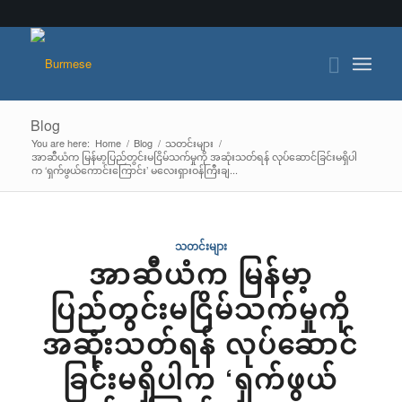
Blog
You are here:
Home
/
Blog
/
သတင်းများ
/
အာဆီယံက မြန်မာ့ပြည်တွင်းမငြိမ်သက်မှုကို အဆုံးသတ်ရန် လုပ်ဆောင်ခြင်းမရှိပါ
က ‘ရှက်ဖွယ်ကောင်းကြောင်း’ မလေးရှားဝန်ကြီးချ...
သတင်းများ
အာဆီယံက မြန်မာ့
ပြည်တွင်းမငြိမ်သက်မှုကို
အဆုံးသတ်ရန် လုပ်ဆောင်
ခြင်းမရှိပါက ‘ရှက်ဖွယ်