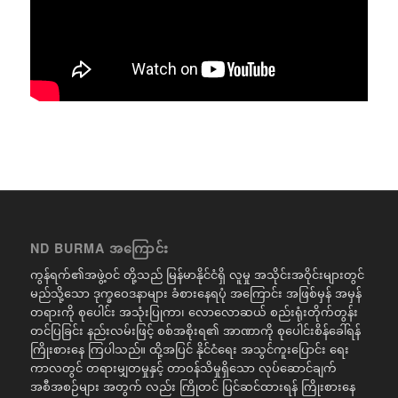
ND BURMA အကြောင်း
ကွန်ရက်၏အဖွဲ့ဝင် တို့သည် မြန်မာနိုင်ငံရှိ လူမှု အသိုင်းအဝိုင်းများတွင်
မည်သို့သော ဒုက္ခဝေဒနာများ ခံစားနေရပုံ အကြောင်း အဖြစ်မှန် အမှန်
တရားကို စုပေါင်း အသုံးပြုကာ၊ လောလောဆယ် စည်းရုံးတိုက်တွန်း
တင်ပြခြင်း နည်းလမ်းဖြင့် စစ်အစိုးရ၏ အာဏာကို စုပေါင်းစိန်ခေါ်ရန်
ကြိုးစားနေ ကြပါသည်။ ထို့အပြင် နိုင်ငံရေး အသွင်ကူးပြောင်း ရေး
ကာလတွင် တရားမျှတမှုနှင့် တာဝန်သိမှုရှိသော လုပ်ဆောင်ချက်
အစီအစဉ်များ အတွက် လည်း ကြိုတင် ပြင်ဆင်ထားရန် ကြိုးစားနေ