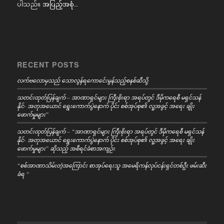
ပါသည်။
အပြည့်အစုံ..
RECENT POSTS
လက်ဗလောမှသည် သောလွန်ရကောင်ေးမွန်သည့်စနစ်ဆီသို့
သတင်းထုတ်ပြန်ချက် – အာဏာရှင်များ ကြီးစိုးရာ အရပ်တွင် ဒီမိုကရေစီ မရှင်သန်
နိုင်- အတုအယောင် ရွေးကောက်ပွဲနောက် ပိုင်း စစ်အုပ်စု၏ လူ့အခွင့် အရေး ချိုး
ဖောက်မှုများ”
သတင်းထုတ်ပြန်ချက် – “အာဏာရှင်များ ကြီးစိုးရာ အရပ်တွင် ဒီမိုကရေစီ မရှင်သန်
နိုင်- အတုအယောင် ရွေးကောက်ပွဲနောက် ပိုင်း စစ်အုပ်စု၏ လူ့အခွင့် အရေး ချိုး
ဖောက်မှုများ” ဆိုသည့် အစီရင်ခံစာအကျဉ်း
“စစ်အာဏာသိမ်းတဲ့အကြောင်း စာအုပ်ရေးသူ အမေရိကန်လုပ်ငန်းရှင်တစ်ဦး ဖမ်းဆီး
ခံရ “