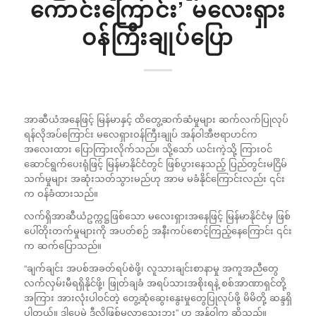
ကောင်းကြောင်း’ မလေးရှား
ဝန်ကြီးချုပ်ပြော
အာဆီယံအနေဖြင့် မြန်မာနှင့် ထိတွေ့ဆက်ဆံမှုများ ဆက်လက်ပြုလုပ်
ရန်လိုအပ်ကြောင်း မလေရှားဝန်ကြီးချုပ် အန်ဝါအီဗရာဟင်က
အလေးထား ပြောကြားလိုက်သည်။ သို့သော် ယင်းကဲ့သို့ ကြားဝင်
ဆောင်ရွက်ပေးရုံဖြင့် မြန်မာနိုင်ငံတွင် ဖြစ်ပွားနေသည့် ပြည်တွင်းမငြိမ်
သက်မှုများ အဆုံးသတ်သွားမည်ဟု အာမ မခံနိုင်ကြောင်းလည်း ၎င်း
က ဝန်ခံထားသည်။
လက်ရှိအာဆီယံဥက္ကဋ္ဌဖြစ်သော မလေးရှားအနေဖြင့် မြန်မာနိုင်ငံမှ ဖြစ်
ပေါ်တိုးတက်မှုများကို အပတ်စဉ် အနီးကပ်စောင့်ကြည့်နေကြောင်း ၎င်း
က ဆက်ပြောသည်။
“ချက်ချင်း အပစ်အခတ်ရပ်စဲဖို့၊ လူသားချင်းစာနာမှု အကူအညီတွေ
လက်လှမ်းမီရရှိနိုင်ဖို့၊ ဖြုတ်ချခံ အရပ်သားအစိုးရနဲ့ စစ်အာဏာရှင်တို့
အကြား အားလုံးပါဝင်တဲ့ တွေ့ဆုံဆွေးနွေးမှုတွေပြုလုပ်ဖို့ မိမိတို့ ဆန္ဒရှိ
ပါတယ်။ ဒါပေမဲ့ ဒီလိုဖြစ်မလာသေးဘူး” ဟု အန်ဝါက ဆိုသည်။