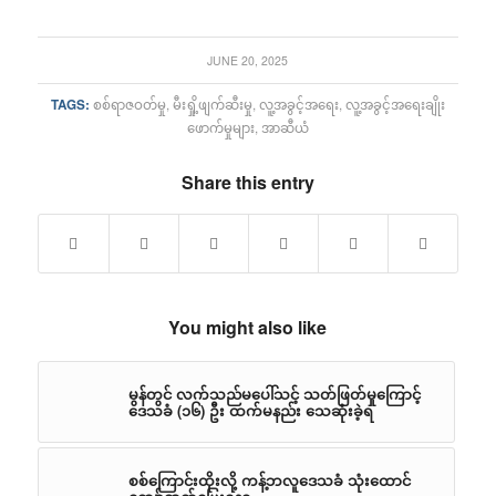
JUNE 20, 2025
TAGS:
စစ်ရာဇဝတ်မှု
,
မီးရှို့ဖျက်ဆီးမှု
,
လူ့အခွင့်အရေး
,
လူ့အခွင့်အရေးချိုး
ဖောက်မှုများ
,
အာဆီယံ
Share this entry
You might also like
မွန်တွင် လက်သည်မပေါ်သင့် သတ်ဖြတ်မှုကြောင့်
ဒေသခံ (၁၆) ဦး ထက်မနည်း သေဆုံးခဲ့ရ
စစ်ကြောင်းထိုးလို့ ကန့်ဘလူဒေသခံ သုံးထောင်