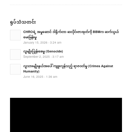
ရုပ်သံသတင်း
CHROရဲ့ အမှုဆောင် ဒါရိုက်တာ ဆလိုင်းဇာအုတ်ကို BBMက ဆက်သွယ်
မေးမြန်းမှု
January 15, 2026 - 3:24 am
လူမျိုးပြုန်းစေမှု (Genocide)
September 2, 2025 - 3:17 am
လူသားမျိုးနွယ်အပေါ် ကျူးလွန်သည့် ရာဇဝတ်မှု (Crimes Against
Humanity)
June 16, 2025 - 1:36 am