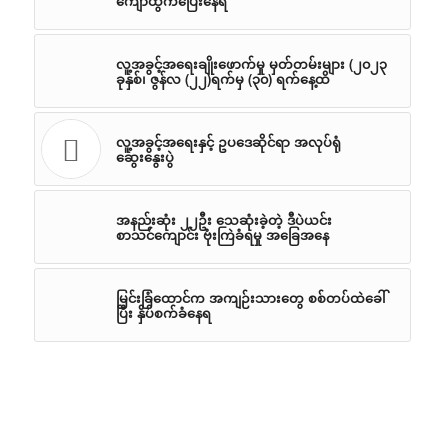
ကျော်ထွက်ပြေးနေရ
လူ့အခွင့်အရေးချိုးဖောက်မှု မှတ်တမ်းများ (၂၀၂၃
ခုနှစ်၊ ဇွန်လ (၂၂)ရက်မှ (၃၀) ရက်နေ့ထိ
လူ့အခွင့်အရေးနှင့် ဥပဒေဆိုင်ရာ အလုပ်ရုံ
ဆွေးနွေးပွဲ
အနည်းဆုံး ၂၂ဦး သေဆုံးခဲ့တဲ့ ဒီပဲယင်း
စာသင်ကျောင်း ဗုံးကြဲခံရမှု အခြေအနေ
မြင်းခြံထောင်က အကျဉ်းသားတွေ စစ်တပ်ထဲခေါ်
ပြီး နှိပ်စက်ခံနေရ