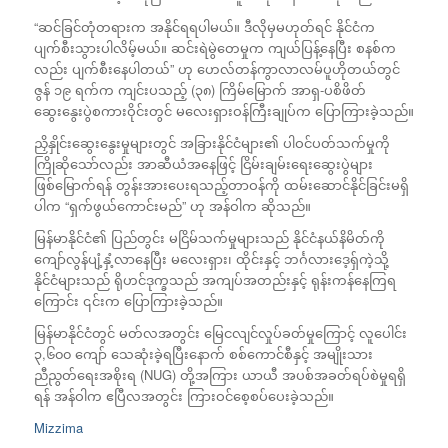
“ဆင်ခြင်တုံတရားက အနိုင်ရရပါမယ်။ ဒီလိုမှမဟုတ်ရင် နိုင်ငံက
ပျက်စီးသွားပါလိမ့်မယ်။ ဆင်းရဲမွဲတေမှုက ကျယ်ပြန့်နေပြီး စနစ်က
လည်း ပျက်စီးနေပါတယ်” ဟု ဟေလ်တန်ကွာလာလမ်ပူဟိုတယ်တွင်
ဇွန် ၁၉ ရက်က ကျင်းပသည့် (၃၈) ကြိမ်မြောက် အာရှ-ပစိဖိတ်
ဆွေးနွေးပွဲစကားဝိုင်းတွင် မလေးရှားဝန်ကြီးချုပ်က ပြောကြားခဲ့သည်။
ညှိနှိုင်းဆွေးနွေးမှုများတွင် အခြားနိုင်ငံများ၏ ပါဝင်ပတ်သက်မှုကို
ကြိုဆိုသော်လည်း အာဆီယံအနေဖြင့် ငြိမ်းချမ်းရေးဆွေးပွဲများ
ဖြစ်မြောက်ရန် တွန်းအားပေးရသည့်တာဝန်ကို ထမ်းဆောင်နိုင်ခြင်းမရှိ
ပါက “ရှက်ဖွယ်ကောင်းမည်” ဟု အန်ဝါက ဆိုသည်။
မြန်မာနိုင်ငံ၏ ပြည်တွင်း မငြိမ်သက်မှုများသည် နိုင်ငံနယ်နိမိတ်ကို
ကျော်လွန်ပျံ့နှံ့လာနေပြီး မလေးရှား၊ ထိုင်းနှင့် ဘင်္ဂလားဒေ့ရှ်ကဲ့သို့
နိုင်ငံများသည် ရိုဟင်ဒုက္ခသည် အကျပ်အတည်းနှင့် ရုန်းကန်နေကြရ
ကြောင်း ၎င်းက ပြောကြားခဲ့သည်။
မြန်မာနိုင်ငံတွင် မတ်လအတွင်း မြေငလျင်လှုပ်ခတ်မှုကြောင့် လူပေါင်း
၃,၆၀၀ ကျော် သေဆုံးခဲ့ရပြီးနောက် စစ်ကောင်စီနှင့် အမျိုးသား
ညီညွတ်ရေးအစိုးရ (NUG) တို့အကြား ယာယီ အပစ်အခတ်ရပ်စဲမှုရရှိ
ရန် အန်ဝါက ဧပြီလအတွင်း ကြားဝင်စေ့စပ်ပေးခဲ့သည်။
Mizzima