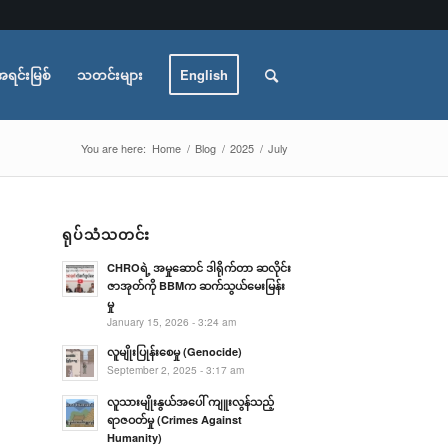
အရင်းမြစ်
သတင်းများ
English
You are here:
Home
/
Blog
/
2025
/
July
ရုပ်သံသတင်း
CHROရဲ့ အမှုဆောင် ဒါရိုက်တာ ဆလိုင်း
ဇာအုတ်ကို BBMက ဆက်သွယ်မေးမြန်း
မှု
January 15, 2026 - 3:24 am
လူမျိုးပြုန်းစေမှု (Genocide)
September 2, 2025 - 3:17 am
လူသားမျိုးနွယ်အပေါ် ကျူးလွန်သည့်
ရာဇဝတ်မှု (Crimes Against
Humanity)