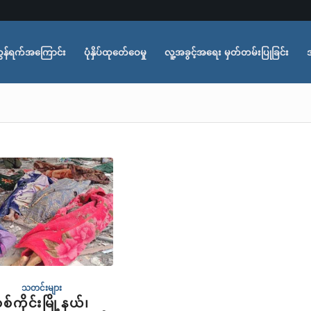
ွန်ရက်အကြောင်း
ပုံနှိပ်ထုတ်ေဝေမှု
လူ့အခွင့်အရေး မှတ်တမ်းပြုခြင်း
သတင်းများ
စ်ကိုင်းမြို့နယ်၊