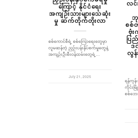
လင်
ကြောင့် နိုင်ငံရေး
အကျဉ်းသားများသေဆုံး
ဘု
မှု ဆက်တိုက်တိုးလာ
စစ်
ဗုံ
ပြည
စစ်ကောင်စီရဲ့ စစ်ကြောရေးတွေမှာ
ဒဏ
လူမဆန်တဲ့ ညှဉ်းပန်းနှိပ်စက်မှုတွေနဲ့
လွန
အကျဉ်းဦးစီးဝန်ထမ်းတွေရဲ့…
July 21, 2025
ရန်ကုန်၊
ကိုင်းမ
စစ်ဘေး