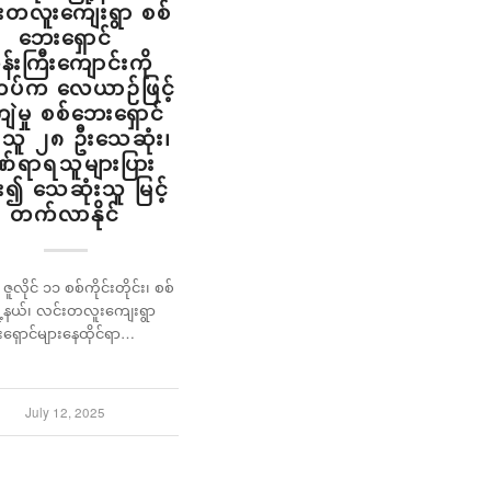
းတလူးကျေးရွာ စစ်
ဘေးရှောင်
န်းကြီးကျောင်းကို
တပ်က လေယာဉ်ဖြင့်
းကျဲမှု စစ်ဘေးရှောင်
်သူ ၂၈ ဦးသေဆုံး၊
်ရာရသူများပြား
်း၍ သေဆုံးသူ မြင့်
တက်လာနိုင်
 ဇူလိုင် ၁၁ စစ်ကိုင်းတိုင်း၊ စစ်
ြို့နယ်၊ လင်းတလူးကျေးရွာ
ရှောင်များနေထိုင်ရာ…
July 12, 2025