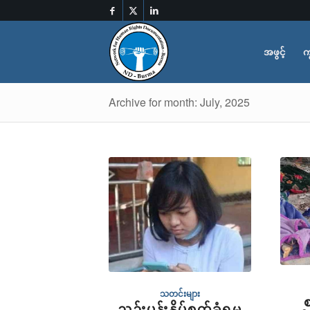
အဖွင့်
က
Archive for month: July, 2025
သတင်းများ
စ
ညှဉ်းပန်းနှိပ်စက်ခံရမှု