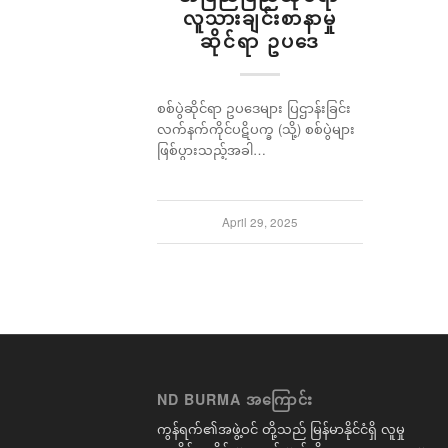
လူသားချင်းစာနာမှု
ဆိုင်ရာ ဥပဒေ
စစ်ပွဲဆိုင်ရာ ဥပဒေများ ပြဌာန်းခြင်း
လက်နက်ကိုင်ပဋိပက္ခ (သို့) စစ်ပွဲများ
ဖြစ်ပွားသည့်အခါ…
April 29, 2025
ND BURMA အကြောင်း
ကွန်ရက်၏အဖွဲ့ဝင် တို့သည် မြန်မာနိုင်ငံရှိ လူမှု