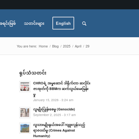
အရင်းမြစ်
သတင်းများ
English
You are here:
Home
/
Blog
/
2025
/
April
/
29
ရုပ်သံသတင်း
CHROရဲ့ အမှုဆောင် ဒါရိုက်တာ ဆလိုင်း
ဇာအုတ်ကို BBMက ဆက်သွယ်မေးမြန်း
မှု
January 15, 2026 - 3:24 am
လူမျိုးပြုန်းစေမှု (Genocide)
September 2, 2025 - 3:17 am
လူသားမျိုးနွယ်အပေါ် ကျူးလွန်သည့်
ရာဇဝတ်မှု (Crimes Against
Humanity)