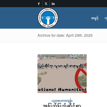
အဖွင့်
က
Archive for date: April 29th, 2025
ပညာပေးကာတွန်း
အပြည်ပြည်ဆိုင်ရာ