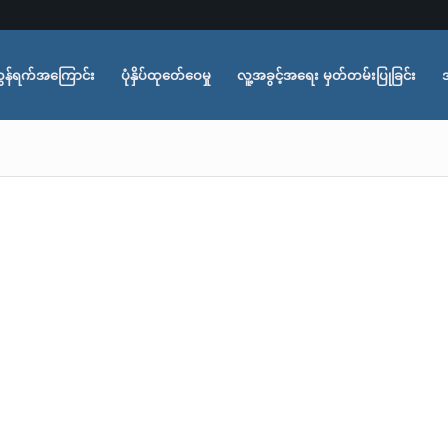
ွန်ရက်အကြောင်း
ပုံနှိပ်ထုတ်ေဝေမှု
လူ့အခွင့်အရေး မှတ်တမ်းပြုခြင်း