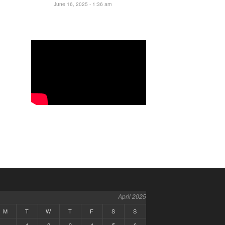
June 16, 2025 - 1:36 am
April 2025
M
T
W
T
F
S
S
1
2
3
4
5
6