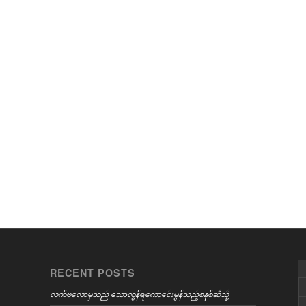
RECENT POSTS
လက်ဗလောမှသည် သောလွန်ရကောင်ေးမွန်သည့်စနစ်ဆီသို့