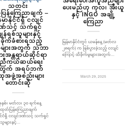
အရေးပေါ်အကူအညီများ
သတင်း
ပေးမည်ဟု ကုလ၊ အီးယူ
်ပြန်ကြေညာချက် –
နှင့် INGO အချို့
်မာနိုင်ငံရှိ ငလျင်
ကြေညာ
ဏ်သင့် သက်ရှင်
ျန်ရစ်သူများနှင့်
ခိုက်ခံစားရသည့်
မြန်မာနိုင်ငံတွင် ယမန်နေ့ (မတ်လ
ုများအတွက် သဘာ
၂၈ရက်) က ဖြစ်ပွားခဲ့သည့် ငလျင်
းအန္တရာယ်ဆိုင်ရာ
ကြောင့် ထိခိုက်မှုများအတွက်…
ူညီကယ်ဆယ်ရေး
တွက် အရပ်ဘက်
ထုအဖွဲ့အစည်းများ
March 29, 2025
တောင်းဆို
ုနှစ်၊ မတ်လ၊ ၃၀ ရက်နေ့
ထုတ်ပြန်ကြေညာချက်
ိုင်ငံရှိ ငလျင်ဒဏ်သင့် သက်ရှင်
သူများနှင့်…