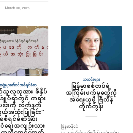
March 30, 2025
သတင်းများ
မြန်မာစစ်တပ်ရဲ့
အဖွဲ့များ၏ဝင်အစီရင်ခံစာ
်သူလူထုအား ဖိနှိပ်
အကြမ်းဖက်မှုတွေကို
်ချုပ်ရာတွင် တရား
အရေးယူဖို့ ဗြိတိန်
ပဒေကို လက်နက်
တိုက်တွန်း
ယ်အသုံးပြုခြင်း”
အစီရင်ခံစာအား
င်ငံရေးအကျဉ်းသား
မြန်မာနိုင်ငံ
းကူညီစောင့်ရှောက်
မှာ အစုလိုက်အပြုံလိုက် ကွပ်မျက်မှု