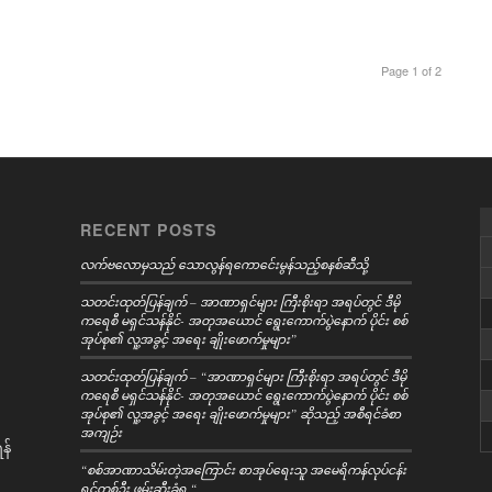
Page 1 of 2
RECENT POSTS
လက်ဗလောမှသည် သောလွန်ရကောင်ေးမွန်သည့်စနစ်ဆီသို့
သတင်းထုတ်ပြန်ချက် – အာဏာရှင်များ ကြီးစိုးရာ အရပ်တွင် ဒီမို
ကရေစီ မရှင်သန်နိုင်- အတုအယောင် ရွေးကောက်ပွဲနောက် ပိုင်း စစ်
အုပ်စု၏ လူ့အခွင့် အရေး ချိုးဖောက်မှုများ”
သတင်းထုတ်ပြန်ချက် – “အာဏာရှင်များ ကြီးစိုးရာ အရပ်တွင် ဒီမို
ကရေစီ မရှင်သန်နိုင်- အတုအယောင် ရွေးကောက်ပွဲနောက် ပိုင်း စစ်
အုပ်စု၏ လူ့အခွင့် အရေး ချိုးဖောက်မှုများ” ဆိုသည့် အစီရင်ခံစာ
အကျဉ်း
န်
“စစ်အာဏာသိမ်းတဲ့အကြောင်း စာအုပ်ရေးသူ အမေရိကန်လုပ်ငန်း
ရှင်တစ်ဦး ဖမ်းဆီးခံရ “