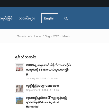
အရင်းမြစ်
သတင်းများ
English
You are here:
Home
/
Blog
/
2025
/
March
ရုပ်သံသတင်း
CHROရဲ့ အမှုဆောင် ဒါရိုက်တာ ဆလိုင်း
ဇာအုတ်ကို BBMက ဆက်သွယ်မေးမြန်း
မှု
January 15, 2026 - 3:24 am
လူမျိုးပြုန်းစေမှု (Genocide)
September 2, 2025 - 3:17 am
လူသားမျိုးနွယ်အပေါ် ကျူးလွန်သည့်
ရာဇဝတ်မှု (Crimes Against
Humanity)