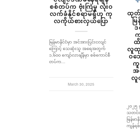
စစ်တပ်က ဗုံးကြဲမှု လုံးဝ
ထုတ
လက်ခံနိုင်စရာမရှိဟု ကု
မြန
လကိုယ်စားလှယ်ပြော
ဒ
က
ထိ
မြန်မာနိုင်ငံမှာ အင်အားပြင်းငလျင်
လူထ
ကြောင့် သေဆုံးသူ အရေအတွက်
၁,၆၀၀ ကျော်လာချိန်မှာ စစ်ကောင်စီ
ဝဘေ
တပ်က…
က
အ
လူ
March 30, 2025
၂၀၂၅ ခ
သတင်း
မြန်မာန
ကျန်ရစ်