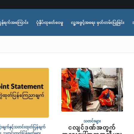
ွန်ရက်အကြောင်း
ပုံနှိပ်ထုတ်ေဝေမှု
လူ့အခွင့်အရေး မှတ်တမ်းပြုခြင်း
သတင်းများ
ငလျင်ဒဏ်အတွက်
ာချက်နှင့်သတင်းထုတ်ပြန်ချက်
း
,
သတင်းထုတ်ပြန်ချက်များ