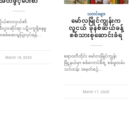
အိတ်ဖွင့်ပေးစာ
သတင်းများ
မော်လမြိုင်ကျွန်းက
ိုယ်စားလှယ်၏
လူငယ် ခုနစ်ဆယ်ခန့်
းပွားဆိုင်ရာ ပဋိပက္ခရှိနေမှု
စစ်သားစုဆောင်းခံရ
်းစစ်ဆေးမှုပြုလုပ်ရန်…
ဧရာ၀တီတိုင်း မော်လမြိုင်ကျွန်း
March 18, 2025
မြို့နယ်မှာ စစ်ကောင်စီရဲ့ စစ်မှုထမ်း
သင်တန်း အမှတ်စဥ်…
March 17, 2025