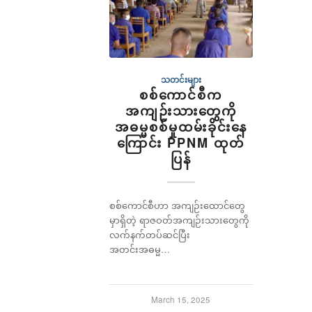
သတင်းများ
စစ်ကောင်စီက
အကျဉ်းသားတွေကို
အဓမ္မစစ်မှုထမ်းခိုင်းနေ
ကြောင်း PPNM ထုတ်
ပြန်
စစ်ကောင်စီဟာ အကျဉ်းထောင်တွေ
မှာရှိတဲ့ ရာဇဝတ်အကျဉ်းသားတွေကို
လက်နက်တပ်ဆင်ပြီး
အတင်းအဓမ္မ…
March 15, 2025