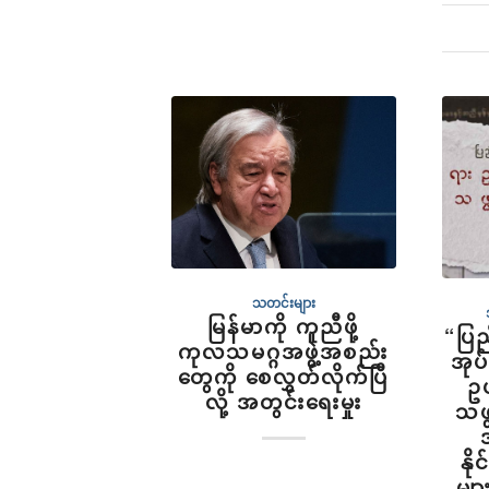
သတင်းများ
မြန်မာကို ကူညီဖို့
“ပြည
ကုလသမဂ္ဂအဖွဲ့အစည်း
အုပ
တွေကို စေလွှတ်လိုက်ပြီ
ဥ
လို့ အတွင်းရေးမှုး
သဖွ
နို
မျာ