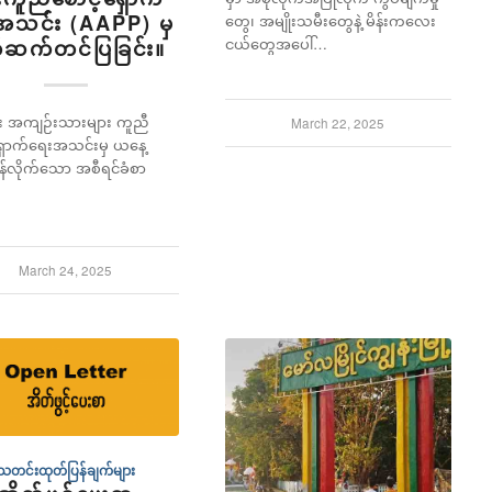
အသင်း (AAPP) မှ
တွေ၊ အမျိုးသမီးတွေနဲ့ မိန်းကလေး
ငယ်တွေအပေါ်…
်ဆက်တင်ပြခြင်း။
ရေး အကျဉ်းသားများ ကူညီ
March 22, 2025
ရှောက်ရေးအသင်းမှ ယနေ့
န်လိုက်သော အစီရင်ခံစာ
March 24, 2025
သတင်းထုတ်ပြန်ချက်များ