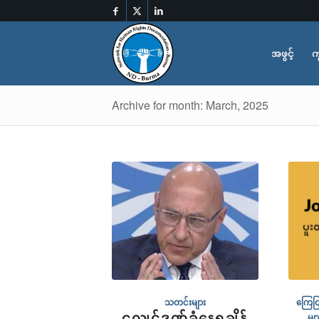
အဖွင့်
က
Archive for month: March, 2025
သတင်းများ
ကြေငြ
ငလျင်ဒဏ်ခံနေရချိန်
မျာ