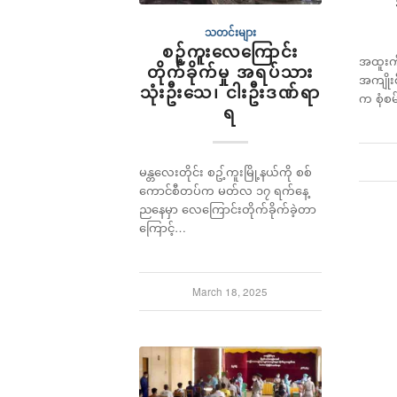
သတင်းများ
စဉ့်ကူးလေကြောင်း
အထူးက
တိုက်ခိုက်မှု အရပ်သား
အကျိုးစီ
သုံးဦးသေ၊ ငါးဦးဒဏ်ရာ
က စုံစမ
ရ
မန္တလေးတိုင်း စဥ့်ကူးမြို့နယ်ကို စစ်
ကောင်စီတပ်က မတ်လ ၁၇ ရက်နေ့
ညနေမှာ လေကြောင်းတိုက်ခိုက်ခဲ့တာ
ကြောင့်…
March 18, 2025