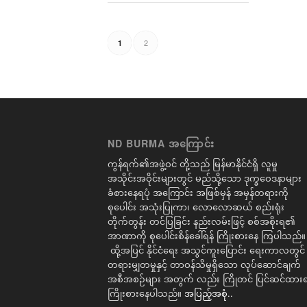
2
1
ND BURMA အကြောင်း
ကွန်ရက်၏အဖွဲ့ဝင် တို့သည် မြန်မာနိုင်ငံရှိ လူမှု
အသိုင်းအဝိုင်းများတွင် မည်သို့သော ဒုက္ခဝေဒနာများ
ခံစားနေရပုံ အကြောင်း အဖြစ်မှန် အမှန်တရားကို
စုပေါင်း အသုံးပြုကာ၊ လောလောဆယ် စည်းရုံး
တိုက်တွန်း တင်ပြခြင်း နည်းလမ်းဖြင့် စစ်အစိုးရ၏
အာဏာကို စုပေါင်းစိန်ခေါ်ရန် ကြိုးစားနေ ကြပါသည်။
ထို့အပြင် နိုင်ငံရေး အသွင်ကူးပြောင်း ရေးကာလတွင်
တရားမျှတမှုနှင့် တာဝန်သိမှုရှိသော လုပ်ဆောင်ချက်
အစီအစဉ်များ အတွက် လည်း ကြိုတင် ပြင်ဆင်ထားရ
ကြိုးစားနေပါသည်။
အပြည့်အစုံ..