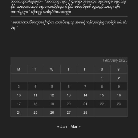
သတင်းထုတ်ပြန်ချက် – “အာဏာရှင်များ ကြီးစိုးရာ အရပ်တွင် ဒီမိုကရေစီ မရှင်သန်
နိုင်- အတုအယောင် ရွေးကောက်ပွဲနောက် ပိုင်း စစ်အုပ်စု၏ လူ့အခွင့် အရေး ချိုး
ဖောက်မှုများ” ဆိုသည့် အစီရင်ခံစာအကျဉ်း
“စစ်အာဏာသိမ်းတဲ့အကြောင်း စာအုပ်ရေးသူ အမေရိကန်လုပ်ငန်းရှင်တစ်ဦး ဖမ်းဆီး
ခံရ “
February 2025
M
T
W
T
F
S
S
1
2
3
4
5
6
7
8
9
10
11
12
13
14
15
16
17
18
19
20
21
22
23
24
25
26
27
28
« Jan
Mar »