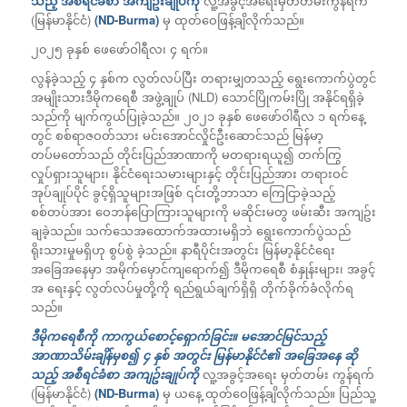
သည့် အစီရင်ခံစာ အကျဥ်းချုပ်ကို
လူ့အခွင့်အရေးမှတ်တမ်းကွန်ရက်
(မြန်မာနိုင်ငံ)
(ND-Burma)
မှ ထုတ်ဝေဖြန့်ချိလိုက်သည်။
၂၀၂၅ ခုနှစ် ဖေဖော်ဝါရီလ၊ ၄
ရက်။
လွန်ခဲ့သည့် ၄ နှစ်က လွတ်လပ်ပြီး တရားမျှတသည့် ရွေးကောက်ပွဲတွင်
အမျိုးသားဒီမိုကရေစီ အဖွဲ့ချုပ် (NLD) သောင်ပြိုကမ်းပြို အနိုင်ရရှိခဲ့
သည်ကို မျက်ကွယ်ပြုခဲ့သည်။ ၂၀၂၁ ခုနှစ် ဖေဖော်ဝါရီလ ၁ ရက်နေ့
တွင် စစ်ရာဇဝတ်သား မင်းအောင်လှိုင်ဦးဆောင်သည် မြန်မာ့
တပ်မတော်သည် တိုင်းပြည်အာဏာကို မတရားရယူ၍ တက်ကြွ
လှုပ်ရှားသူများ၊ နိုင်ငံရေးသမားများနှင့် တိုင်းပြည်အား တရားဝင်
အုပ်ချုပ်ပိုင် ခွင့်ရှိသူများအဖြစ် ၎င်းတို့ဘာသာ ကြေငြာခဲ့သည့်
စစ်တပ်အား ဝေဘန်ပြောကြားသူများကို မဆိုင်းမတွ ဖမ်းဆီး အကျဥ်း
ချခဲ့သည်။ သက်သေအထောက်အထားမရှိဘဲ ရွေးကောက်ပွဲသည်
ရိုးသားမှုမရှိဟု စွပ်စွဲ ခဲ့သည်။ နာရီပိုင်းအတွင်း မြန်မာ့နိုင်ငံရေး
အခြေအနေမှာ အမိုက်မှောင်ကျရောက်၍ ဒီမိုကရေစီ စံနှုန်းများ၊ အခွင့်
အ ရေးနှင့် လွတ်လပ်မှုတို့ကို ရည်ရွယ်ချက်ရှိရှိ တိုက်ခိုက်ခံလိုက်ရ
သည်။
ဒီမိုကရေစီကို ကာကွယ်စောင့်ရှောက်ခြင်း။ မအောင်မြင်သည့်
အာဏာသိမ်းချိန်မှစ၍ ၄ နှစ် အတွင်း မြန်မာနိုင်ငံ၏ အခြေအနေ ဆို
သည့် အစီရင်ခံစာ အကျဥ်းချုပ်ကို
လူ့အခွင့်အရေး မှတ်တမ်း ကွန်ရက်
(မြန်မာနိုင်ငံ)
(ND-Burma)
မှ ယနေ့ ထုတ်ဝေဖြန့်ချိလိုက်သည်။ ပြည်သူ့