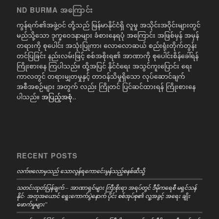
ND BURMA အကြောင်း
ကွန်ရက်၏အဖွဲ့ဝင် တို့သည် မြန်မာနိုင်ငံရှိ လူမှု အသိုင်းအဝိုင်းများတွင်
မည်သို့သော ဒုက္ခဝေဒနာများ ခံစားနေရပုံ အကြောင်း အဖြစ်မှန် အမှန်
တရားကို စုပေါင်း အသုံးပြုကာ၊ လောလောဆယ် စည်းရုံးတိုက်တွန်း
တင်ပြခြင်း နည်းလမ်းဖြင့် စစ်အစိုးရ၏ အာဏာကို စုပေါင်းစိန်ခေါ်ရန်
ကြိုးစားနေ ကြပါသည်။ ထို့အပြင် နိုင်ငံရေး အသွင်ကူးပြောင်း ရေး
ကာလတွင် တရားမျှတမှုနှင့် တာဝန်သိမှုရှိသော လုပ်ဆောင်ချက်
အစီအစဉ်များ အတွက် လည်း ကြိုတင် ပြင်ဆင်ထားရန် ကြိုးစားနေ
ပါသည်။
အပြည့်အစုံ..
RECENT POSTS
လက်ဗလောမှသည် သောလွန်ရကောင်ေးမွန်သည့်စနစ်ဆီသို့
သတင်းထုတ်ပြန်ချက် – အာဏာရှင်များ ကြီးစိုးရာ အရပ်တွင် ဒီမိုကရေစီ မရှင်သန်
နိုင်- အတုအယောင် ရွေးကောက်ပွဲနောက် ပိုင်း စစ်အုပ်စု၏ လူ့အခွင့် အရေး ချိုး
ဖောက်မှုများ”