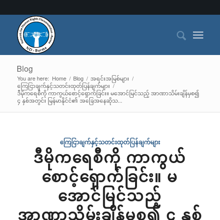
Blog
You are here:
Home
/
Blog
/
အရင်းအမြစ်များ
/
ကြေငြာချက်နှင့်သတင်းထုတ်ပြန်ချက်များ
/
ဒီမိုကရေစီကို ကာကွယ်စောင့်ရှောက်ခြင်း။ မအောင်မြင်သည့် အာဏာသိမ်းချိန်မှစ၍
၄ နှစ်အတွင်း မြန်မာနိုင်ငံ၏ အခြေအနေဆိုသ...
ကြေငြာချက်နှင့်သတင်းထုတ်ပြန်ချက်များ
ဒီမိုကရေစီကို ကာကွယ်
စောင့်ရှောက်ခြင်း။ မ
အောင်မြင်သည့်
အာဏာသိမ်းချိန်မှစ၍ ၄ နှစ်