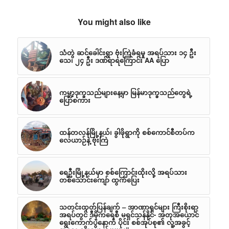
You might also like
သံတွဲ ဆင်ခေါင်းရွာ ဗုံးကြဲခံရမှု အရပ်သား ၁၄ ဦး
သေ၊ ၂၄ ဦး ဒဏ်ရာရကြောင်း AA ပြော
ကမ္ဘာ့ဒုက္ခသည်များနေ့မှာ မြန်မာဒုက္ခသည်တွေရဲ့
ပြောစကား
ထန်တလန်မြို့နယ်၊ ခွါဖိုရွာကို စစ်ကောင်စီတပ်က
လေယာဉ်နဲ့ ဗုံးကြဲ
ရေဦးမြို့နယ်မှာ စစ်ကြောင်းထိုးလို့ အရပ်သား
တစ်သောင်းကျော် ထွက်ပြေး
သတင်းထုတ်ပြန်ချက် – အာဏာရှင်များ ကြီးစိုးရာ
အရပ်တွင် ဒီမိုကရေစီ မရှင်သန်နိုင်- အတုအယောင်
ရွေးကောက်ပွဲနောက် ပိုင်း စစ်အုပ်စု၏ လူ့အခွင့်