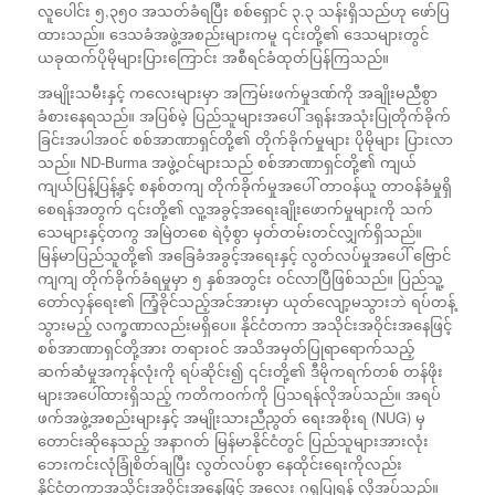
လူပေါင်း ၅,၃၅၀ အသတ်ခံရပြီး စစ်ရှောင် ၃.၃ သန်းရှိသည်ဟု ဖော်ပြ
ထားသည်။ ဒေသခံအဖွဲ့အစည်းများကမူ ၎င်းတို့၏ ဒေသများတွင်
ယခုထက်ပိုမိုများပြားကြောင်း အစီရင်ခံထုတ်ပြန်ကြသည်။
အမျိုးသမီးနှင့် ကလေးများမှာ အကြမ်းဖက်မှုဒဏ်ကို အချိုးမညီစွာ
ခံစားနေရသည်။ အပြစ်မဲ့ ပြည်သူများအပေါ် ဒရုန်းအသုံးပြုတိုက်ခိုက်
ခြင်းအပါအဝင် စစ်အာဏာရှင်တို့၏ တိုက်ခိုက်မှုများ ပိုမိုများ ပြားလာ
သည်။ ND-Burma အဖွဲ့ဝင်များသည် စစ်အာဏာရှင်တို့၏ ကျယ်
ကျယ်ပြန့်ပြန့်နှင့် စနစ်တကျ တိုက်ခိုက်မှုအပေါ် တာဝန်ယူ တာဝန်ခံမှုရှိ
စေရန်အတွက် ၎င်းတို့၏ လူ့အခွင့်အရေးချိုးဖောက်မှုများကို သက်
သေများနှင့်တကွ အမြဲတစေ ရဲဝံ့စွာ မှတ်တမ်းတင်လျှက်ရှိသည်။
မြန်မာပြည်သူတို့၏ အခြေခံအခွင့်အရေးနှင့် လွတ်လပ်မှုအပေါ် ဗြောင်
ကျကျ တိုက်ခိုက်ခံရမှုမှာ ၅ နှစ်အတွင်း ဝင်လာပြီဖြစ်သည်။ ပြည်သူ့
တော်လှန်ရေး၏ ကြံ့ခိုင်သည့်အင်အားမှာ ယုတ်လျော့မသွားဘဲ ရပ်တန့်
သွားမည့် လက္ခဏာလည်းမရှိပေ။ နိုင်ငံတကာ အသိုင်းအဝိုင်းအနေဖြင့်
စစ်အာဏာရှင်တို့အား တရားဝင် အသိအမှတ်ပြုရာရောက်သည့်
ဆက်ဆံမှုအကုန်လုံးကို ရပ်ဆိုင်း၍ ၎င်းတို့၏ ဒီမိုကရက်တစ် တန်ဖိုး
များအပေါ်ထားရှိသည့် ကတိကဝက်ကို ပြသရန်လိုအပ်သည်။ အရပ်
ဖက်အဖွဲ့အစည်းများနှင့် အမျိုးသားညီညွတ် ရေးအစိုးရ (NUG) မှ
တောင်းဆိုနေသည့် အနာဂတ် မြန်မာနိုင်ငံတွင် ပြည်သူများအားလုံး
ဘေးကင်းလုံခြုံစိတ်ချပြီး လွတ်လပ်စွာ နေထိုင်းရေးကိုလည်း
နိုင်ငံတကာအသိုင်းအဝိုင်းအနေဖြင့် အလေး ဂရုပြုရန် လိုအပ်သည်။