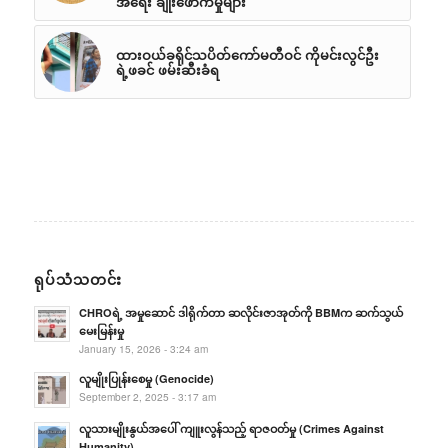
အရေး ချိုးဖောက်မှုများ”
ထားဝယ်ခရိုင်သပိတ်ကော်မတီဝင် ကိုမင်းလွင်ဦး
ရဲ့ဖခင် ဖမ်းဆီးခံရ
ရုပ်သံသတင်း
CHROရဲ့ အမှုဆောင် ဒါရိုက်တာ ဆလိုင်းဇာအုတ်ကို BBMက ဆက်သွယ်
မေးမြန်းမှု
January 15, 2026 - 3:24 am
လူမျိုးပြုန်းစေမှု (Genocide)
September 2, 2025 - 3:17 am
လူသားမျိုးနွယ်အပေါ် ကျူးလွန်သည့် ရာဇဝတ်မှု (Crimes Against
Humanity)