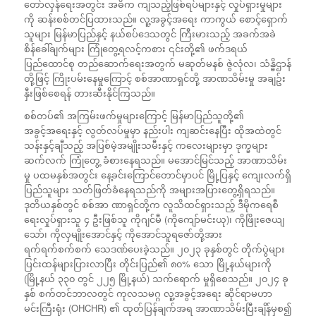
တော်လှန်ရေးအတွင်း အဓိက ကျသည့်ဖြစ်ရပ်များနှင့် လှုပ်ရှားမှုများ
ကို ဆန်းစစ်တင်ပြထားသည်။ လူ့အခွင့်အရေး ကာကွယ် စောင့်ရှောက်
သူများ မြန်မာပြည်နှင့် နယ်စပ်ဒေသတွင် ကြီးမားသည့် အခက်အခဲ
စိန်ခေါ်ချက်များ ကြုံတွေ့ရလင့်ကစား ၎င်းတို့၏ ဖက်ဒရယ်
ပြည်ထောင်စု တည်ဆောက်ရေးအတွက် မဆုတ်မနစ် ဇွဲလုံလ၊ သံန္ဓိဌာန်
တို့ဖြင့် ကြိုးပမ်းနေမှုကြောင့် စစ်အာဏာရှင်တို့ အာဏသိမ်းမှု အချဥ်း
နှီးဖြစ်စေရန် တားဆီးနိုင်ကြသည်။
စစ်တပ်၏ အကြမ်းဖက်မှုများကြောင့် မြန်မာပြည်သူတို့၏
အခွင့်အရေးနှင့် လွတ်လပ်မှုမှာ နည်းပါး ကျဆင်းနေပြီး ထိုအထဲတွင်
သန်းနှင့်ချီသည့် အပြစ်မဲ့အမျိုးသမီးနှင့် ကလေးများမှာ ဒုက္ခများ
ဆက်လက် ကြုံတွေ့ ခံစားနေရသည်။ မအောင်မြင်သည့် အာဏာသိမ်း
မှု ပထမနှစ်အတွင်း နေ့ခင်းကြောင်တောင်မှာပင် မြို့ပြနှင့် ကျေးလက်ရှိ
ပြည်သူများ သတ်ဖြတ်ခံနေရသည်ကို အများအပြားတွေ့ရှိရသည်။
ဒုတိယနှစ်တွင် စစ်အာ ဏာရှင်တို့က လူသိထင်ရှားသည့် ဒီမိုကရေစီ
ရေးလှုပ်ရှားသူ ၄ ဦးဖြစ်သူ ကိုဂျင်မီ (ကိုကျော်မင်းယု)၊ ကိုဖြိုးဇေယျ
သော်၊ ကိုလှမျိုးအောင်နှင့် ကိုအောင်သူရဇော်တို့အား
ရက်ရက်စက်စက် သေဒဏ်ပေးခဲ့သည်။ ၂၀၂၃ ခုနှစ်တွင် တိုက်ပွဲများ
ပြင်းထန်များပြားလာပြီး တိုင်းပြည်၏ ၈၀% သော မြို့နယ်များကို
(မြို့နယ် ၃၃၀ တွင် ၂၂၅ မြို့နယ်) သက်ရောက် မှုရှိစေသည်။ ၂၀၂၄ ခု
နှစ် စက်တင်ဘာလတွင် ကုလသမဂ္ဂ လူ့အခွင့်အရေး ဆိုင်ရာမဟာ
မင်းကြီးရုံး (OHCHR) ၏ ထုတ်ပြန်ချက်အရ အာဏာသိမ်းပြီးချိန်မှစ၍