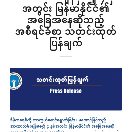
အတွင်း မြန်မာနိုင်ငံ၏
အခြေအနေဆိုသည့်
အစီရင်ခံစာ သတင်းထုတ်
ပြန်ချက်
ဒီမိုကရေစီကို ကာကွယ်စောင့်ရှောက်ခြင်း။ မအောင်မြင်သည့်
အာဏာသိမ်းချိန်မှစ၍ ၄ နှစ်အတွင်း မြန်မာနိုင်ငံ၏ အခြေအနေဆို