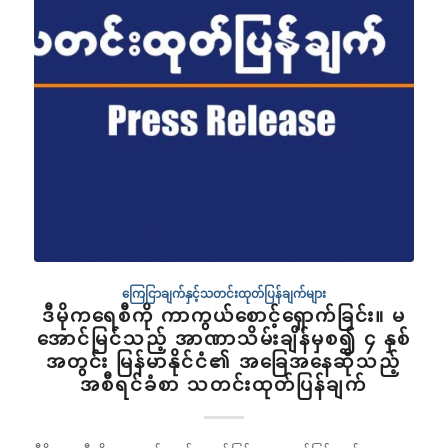
ကြေငြာချက်နှင့်သတင်းထုတ်ပြန်ချက်များ
ဒီမိုကရေစီကို ကာကွယ်စောင့်ရှောက်ခြင်း။ မ
အောင်မြင်သည့် အာဏာသိမ်းချိန်မှစ၍ ၄ နှစ်
အတွင်း မြန်မာနိုင်ငံ၏ အခြေအနေဆိုသည့်
အစီရင်ခံစာ သတင်းထုတ်ပြန်ချက်