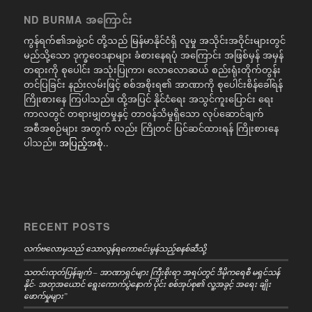
ND BURMA အကြောင်း
ကွန်ရက်၏အဖွဲ့ဝင် တို့သည် မြန်မာနိုင်ငံရှိ လူမှု အသိုင်းအဝိုင်းများတွင်
မည်သို့သော ဒုက္ခဝေဒနာများ ခံစားနေရပုံ အကြောင်း အဖြစ်မှန် အမှန်
တရားကို စုပေါင်း အသုံးပြုကာ၊ လောလောဆယ် စည်းရုံးတိုက်တွန်း
တင်ပြခြင်း နည်းလမ်းဖြင့် စစ်အစိုးရ၏ အာဏာကို စုပေါင်းစိန်ခေါ်ရန်
ကြိုးစားနေ ကြပါသည်။ ထို့အပြင် နိုင်ငံရေး အသွင်ကူးပြောင်း ရေး
ကာလတွင် တရားမျှတမှုနှင့် တာဝန်သိမှုရှိသော လုပ်ဆောင်ချက်
အစီအစဉ်များ အတွက် လည်း ကြိုတင် ပြင်ဆင်ထားရန် ကြိုးစားနေ
ပါသည်။
အပြည့်အစုံ..
RECENT POSTS
လက်ဗလောမှသည် သောလွန်ရကောင်ေးမွန်သည့်စနစ်ဆီသို့
သတင်းထုတ်ပြန်ချက် – အာဏာရှင်များ ကြီးစိုးရာ အရပ်တွင် ဒီမိုကရေစီ မရှင်သန်
နိုင်- အတုအယောင် ရွေးကောက်ပွဲနောက် ပိုင်း စစ်အုပ်စု၏ လူ့အခွင့် အရေး ချိုး
ဖောက်မှုများ”