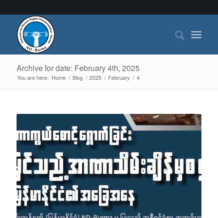
Archive for date: February 4th, 2025
You are here:
Home
/
Blog
/
2025
/
February
/
4