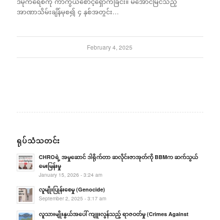
ဒီမိုကရေစီကို ကာကွယ်စောင့်ရှောက်ခြင်း။ မအောင်မြင်သည့်
အာဏာသိမ်းချိန်မှစ၍ ၄ နှစ်အတွင်း…
February 4, 2025
ရုပ်သံသတင်း
CHROရဲ့ အမှုဆောင် ဒါရိုက်တာ ဆလိုင်းဇာအုတ်ကို BBMက ဆက်သွယ်
မေးမြန်းမှု
January 15, 2026 - 3:24 am
လူမျိုးပြုန်းစေမှု (Genocide)
September 2, 2025 - 3:17 am
လူသားမျိုးနွယ်အပေါ် ကျူးလွန်သည့် ရာဇဝတ်မှု (Crimes Against