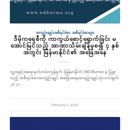
အကျဉ်းချုပ်အစီရင်ခံစာ
,
အစီရင်ခံစာများ
ဒီမိုကရေစီကို ကာကွယ်စောင့်ရှောက်ခြင်း မ
အောင်မြင်သည့် အာဏာသိမ်းချိန်မှစ၍ ၄ နှစ်
အတွင်း မြန်မာနိုင်ငံ၏ အခြေအနေ
လူ့အခွင့်အရေးမှတ်တမ်းကွန်ရက် (မြန်မာနိုင်ငံ) (ND-Burma) မှ ပြုစု
သည့် အစီရင်ခံစာအကျဥ်းချုပ် အခြေအနေအကျဥ်းချုပ်သုံးသပ်ချက်
၂၀၂၁…
February 4, 2025