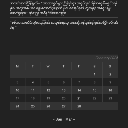
သတင်းထုတ်ပြန်ချက် – “အာဏာရှင်များ ကြီးစိုးရာ အရပ်တွင် ဒီမိုကရေစီ မရှင်သန်
နိုင်- အတုအယောင် ရွေးကောက်ပွဲနောက် ပိုင်း စစ်အုပ်စု၏ လူ့အခွင့် အရေး ချိုး
ဖောက်မှုများ” ဆိုသည့် အစီရင်ခံစာအကျဉ်း
“စစ်အာဏာသိမ်းတဲ့အကြောင်း စာအုပ်ရေးသူ အမေရိကန်လုပ်ငန်းရှင်တစ်ဦး ဖမ်းဆီး
ခံရ “
February 2025
M
T
W
T
F
S
S
1
2
3
4
5
6
7
8
9
10
11
12
13
14
15
16
17
18
19
20
21
22
23
24
25
26
27
28
« Jan
Mar »