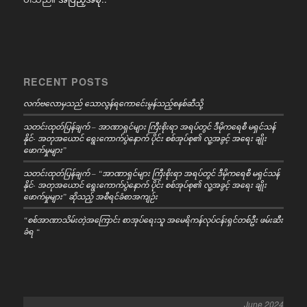
RECENT POSTS
လက်ဗလောမှသည် သောလွန်ရကောင်ေးမွန်သည့်စနစ်ဆီသို့
သတင်းထုတ်ပြန်ချက် – အာဏာရှင်များ ကြီးစိုးရာ အရပ်တွင် ဒီမိုကရေစီ မရှင်သန်
နိုင်- အတုအယောင် ရွေးကောက်ပွဲနောက် ပိုင်း စစ်အုပ်စု၏ လူ့အခွင့် အရေး ချိုး
ဖောက်မှုများ”
သတင်းထုတ်ပြန်ချက် – “အာဏာရှင်များ ကြီးစိုးရာ အရပ်တွင် ဒီမိုကရေစီ မရှင်သန်
နိုင်- အတုအယောင် ရွေးကောက်ပွဲနောက် ပိုင်း စစ်အုပ်စု၏ လူ့အခွင့် အရေး ချိုး
ဖောက်မှုများ” ဆိုသည့် အစီရင်ခံစာအကျဉ်း
“စစ်အာဏာသိမ်းတဲ့အကြောင်း စာအုပ်ရေးသူ အမေရိကန်လုပ်ငန်းရှင်တစ်ဦး ဖမ်းဆီး
ခံရ “
June 2024