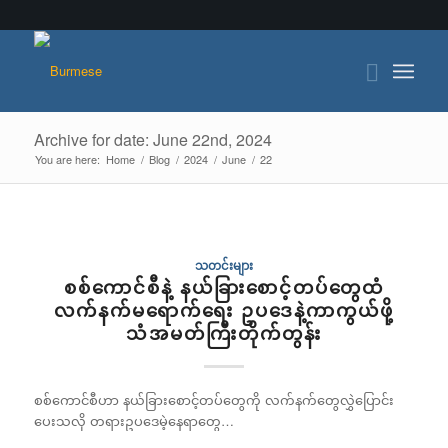
Archive for date: June 22nd, 2024
You are here:
Home
/
Blog
/
2024
/
June
/
22
သတင်းများ
စစ်ကောင်စီနဲ့ နယ်ခြားစောင့်တပ်တွေထံ
လက်နက်မရောက်ရေး ဥပဒေနဲ့ကာကွယ်ဖို့
သံအမတ်ကြီးတိုက်တွန်း
စစ်ကောင်စီဟာ နယ်ခြားစောင့်တပ်တွေကို လက်နက်တွေလွှဲပြောင်း
ပေးသလို တရားဥပဒေမဲ့နေရာတွေ…