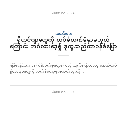
June 22, 2024
သတင်းများ
ရိုဟင်ဂျာတွေကို ထပ်မံလက်ခံမှာမဟုတ်
ကြောင်း ဘင်္ဂလားဒေ့ရှ် ဒုက္ခသည်တာဝန်ခံပြော
မြန်မာနိုင်ငံက အကြမ်းဖက်မှုတွေကြောင့် ထွက်ပြေးလာတဲ့ နောက်ထပ်
ရိုဟင်ဂျာတွေကို လက်ခံတော့မှာမဟုတ်ဘူးလို့…
June 22, 2024