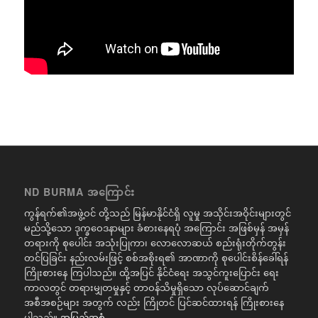
ND BURMA အကြောင်း
ကွန်ရက်၏အဖွဲ့ဝင် တို့သည် မြန်မာနိုင်ငံရှိ လူမှု အသိုင်းအဝိုင်းများတွင်
မည်သို့သော ဒုက္ခဝေဒနာများ ခံစားနေရပုံ အကြောင်း အဖြစ်မှန် အမှန်
တရားကို စုပေါင်း အသုံးပြုကာ၊ လောလောဆယ် စည်းရုံးတိုက်တွန်း
တင်ပြခြင်း နည်းလမ်းဖြင့် စစ်အစိုးရ၏ အာဏာကို စုပေါင်းစိန်ခေါ်ရန်
ကြိုးစားနေ ကြပါသည်။ ထို့အပြင် နိုင်ငံရေး အသွင်ကူးပြောင်း ရေး
ကာလတွင် တရားမျှတမှုနှင့် တာဝန်သိမှုရှိသော လုပ်ဆောင်ချက်
အစီအစဉ်များ အတွက် လည်း ကြိုတင် ပြင်ဆင်ထားရန် ကြိုးစားနေ
ပါသည်။
အပြည့်အစုံ..