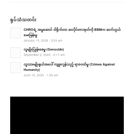
ရုပ်သံသတင်း
CHROရဲ့ အမှုဆောင် ဒါရိုက်တာ ဆလိုင်းဇာအုတ်ကို BBMက ဆက်သွယ်
မေးမြန်းမှု
January 15, 2026 - 3:24 am
လူမျိုးပြုန်းစေမှု (Genocide)
September 2, 2025 - 3:17 am
လူသားမျိုးနွယ်အပေါ် ကျူးလွန်သည့် ရာဇဝတ်မှု (Crimes Against
Humanity)
June 16, 2025 - 1:36 am