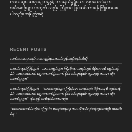
ကာလတွင် တရားမျှတမှုနှင့် တာဝန်သိမှုရှိသော လုပ်ဆောင်ချက်
အစီအစဉ်များ အတွက် လည်း ကြိုတင် ပြင်ဆင်ထားရန် ကြိုးစားနေ
ပါသည်။
အပြည့်အစုံ..
RECENT POSTS
လက်ဗလောမှသည် သောလွန်ရကောင်ေးမွန်သည့်စနစ်ဆီသို့
သတင်းထုတ်ပြန်ချက် – အာဏာရှင်များ ကြီးစိုးရာ အရပ်တွင် ဒီမိုကရေစီ မရှင်သန်
နိုင်- အတုအယောင် ရွေးကောက်ပွဲနောက် ပိုင်း စစ်အုပ်စု၏ လူ့အခွင့် အရေး ချိုး
ဖောက်မှုများ”
သတင်းထုတ်ပြန်ချက် – “အာဏာရှင်များ ကြီးစိုးရာ အရပ်တွင် ဒီမိုကရေစီ မရှင်သန်
နိုင်- အတုအယောင် ရွေးကောက်ပွဲနောက် ပိုင်း စစ်အုပ်စု၏ လူ့အခွင့် အရေး ချိုး
ဖောက်မှုများ” ဆိုသည့် အစီရင်ခံစာအကျဉ်း
“စစ်အာဏာသိမ်းတဲ့အကြောင်း စာအုပ်ရေးသူ အမေရိကန်လုပ်ငန်းရှင်တစ်ဦး ဖမ်းဆီး
ခံရ “