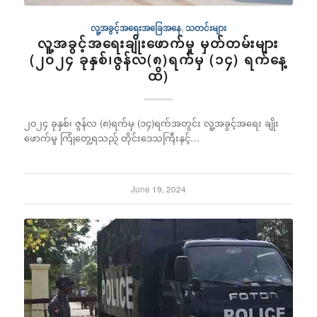
လူ့အခွင့်အရေးအခြေအနေ
,
သတင်းများ
လူ့အခွင့်အရေးချိုးဖောက်မှု မှတ်တမ်းများ
(၂၀၂၄ ခုနှစ်၊ဇွန်လ(၈)ရက်မှ (၁၄) ရက်နေ့
ထိ)
၂၀၂၄ ခုနှစ်၊ ဇွန်လ (၈)ရက်မှ (၁၄)ရက်အတွင်း လူ့အခွင့်အရေး ချိုး
ဖောက်မှု ကြုံတွေ့ရသည့် တိုင်းဒေသကြီးနှင့်…
June 19, 2024