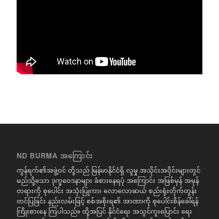
ND BURMA အကြောင်း
ကွန်ရက်၏အဖွဲ့ဝင် တို့သည် မြန်မာနိုင်ငံရှိ လူမှု အသိုင်းအဝိုင်းများတွင်
မည်သို့သော ဒုက္ခဝေဒနာများ ခံစားနေရပုံ အကြောင်း အဖြစ်မှန် အမှန်
တရားကို စုပေါင်း အသုံးပြုကာ၊ လောလောဆယ် စည်းရုံးတိုက်တွန်း
တင်ပြခြင်း နည်းလမ်းဖြင့် စစ်အစိုးရ၏ အာဏာကို စုပေါင်းစိန်ခေါ်ရန်
ကြိုးစားနေ ကြပါသည်။ ထို့အပြင် နိုင်ငံရေး အသွင်ကူးပြောင်း ရေး