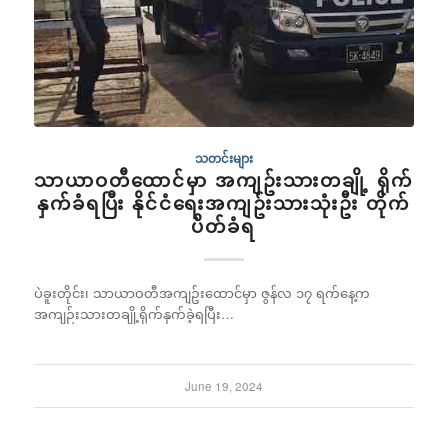
သတင်းများ
သာယာဝတီထောင်မှာ အကျဥ်းသားတချို့ ရိုက်
နှက်ခံရပြီး နိုင်ငံရေးအကျဥ်းသားသုံးဦး တိုက်
ပိတ်ခံရ
ပဲခူးတိုင်း၊ သာယာဝတီအကျဥ်းထောင်မှာ ဇွန်လ ၁၇ ရက်နေ့က
အကျဉ်းသားတချို့ရိုက်နှက်ခဲ့ရပြီး…
June 19, 2024