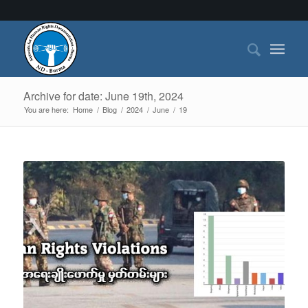
Archive for date: June 19th, 2024
You are here:
Home
/
Blog
/
2024
/
June
/
19