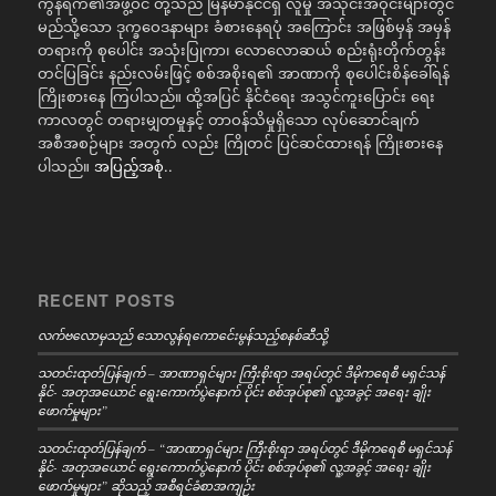
ကွန်ရက်၏အဖွဲ့ဝင် တို့သည် မြန်မာနိုင်ငံရှိ လူမှု အသိုင်းအဝိုင်းများတွင်
မည်သို့သော ဒုက္ခဝေဒနာများ ခံစားနေရပုံ အကြောင်း အဖြစ်မှန် အမှန်
တရားကို စုပေါင်း အသုံးပြုကာ၊ လောလောဆယ် စည်းရုံးတိုက်တွန်း
တင်ပြခြင်း နည်းလမ်းဖြင့် စစ်အစိုးရ၏ အာဏာကို စုပေါင်းစိန်ခေါ်ရန်
ကြိုးစားနေ ကြပါသည်။ ထို့အပြင် နိုင်ငံရေး အသွင်ကူးပြောင်း ရေး
ကာလတွင် တရားမျှတမှုနှင့် တာဝန်သိမှုရှိသော လုပ်ဆောင်ချက်
အစီအစဉ်များ အတွက် လည်း ကြိုတင် ပြင်ဆင်ထားရန် ကြိုးစားနေ
ပါသည်။
အပြည့်အစုံ..
RECENT POSTS
လက်ဗလောမှသည် သောလွန်ရကောင်ေးမွန်သည့်စနစ်ဆီသို့
သတင်းထုတ်ပြန်ချက် – အာဏာရှင်များ ကြီးစိုးရာ အရပ်တွင် ဒီမိုကရေစီ မရှင်သန်
နိုင်- အတုအယောင် ရွေးကောက်ပွဲနောက် ပိုင်း စစ်အုပ်စု၏ လူ့အခွင့် အရေး ချိုး
ဖောက်မှုများ”
သတင်းထုတ်ပြန်ချက် – “အာဏာရှင်များ ကြီးစိုးရာ အရပ်တွင် ဒီမိုကရေစီ မရှင်သန်
နိုင်- အတုအယောင် ရွေးကောက်ပွဲနောက် ပိုင်း စစ်အုပ်စု၏ လူ့အခွင့် အရေး ချိုး
ဖောက်မှုများ” ဆိုသည့် အစီရင်ခံစာအကျဉ်း