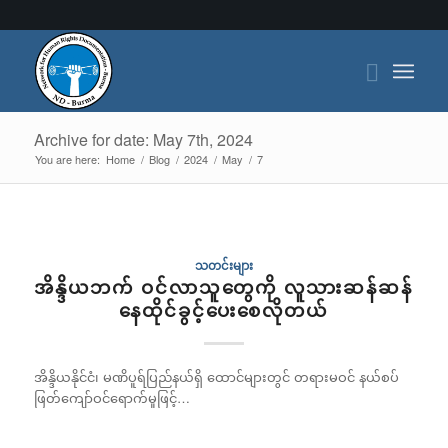
Archive for date: May 7th, 2024
You are here:
Home
/
Blog
/
2024
/
May
/
7
သတင်းများ
အိန္ဒိယဘက် ဝင်လာသူတွေကို လူသားဆန်ဆန်
နေထိုင်ခွင့်ပေးစေလိုတယ်
အိန္ဒိယနိုင်ငံ၊ မဏိပူရ်ပြည်နယ်ရှိ ထောင်များတွင် တရားမဝင် နယ်စပ်
ဖြတ်ကျော်ဝင်ရောက်မှုဖြင့်…