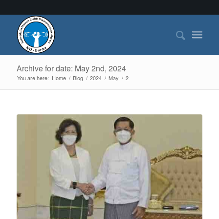
Archive for date: May 2nd, 2024
You are here:
Home
/
Blog
/
2024
/
May
/
2