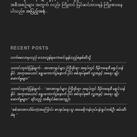
အစီအစဉ်များ အတွက် လည်း ကြိုတင် ပြင်ဆင်ထားရန် ကြိုးစားနေ
ပါသည်။
အပြည့်အစုံ..
RECENT POSTS
လက်ဗလောမှသည် သောလွန်ရကောင်ေးမွန်သည့်စနစ်ဆီသို့
သတင်းထုတ်ပြန်ချက် – အာဏာရှင်များ ကြီးစိုးရာ အရပ်တွင် ဒီမိုကရေစီ မရှင်သန်
နိုင်- အတုအယောင် ရွေးကောက်ပွဲနောက် ပိုင်း စစ်အုပ်စု၏ လူ့အခွင့် အရေး ချိုး
ဖောက်မှုများ”
သတင်းထုတ်ပြန်ချက် – “အာဏာရှင်များ ကြီးစိုးရာ အရပ်တွင် ဒီမိုကရေစီ မရှင်သန်
နိုင်- အတုအယောင် ရွေးကောက်ပွဲနောက် ပိုင်း စစ်အုပ်စု၏ လူ့အခွင့် အရေး ချိုး
ဖောက်မှုများ” ဆိုသည့် အစီရင်ခံစာအကျဉ်း
“စစ်အာဏာသိမ်းတဲ့အကြောင်း စာအုပ်ရေးသူ အမေရိကန်လုပ်ငန်းရှင်တစ်ဦး ဖမ်းဆီး
ခံရ “