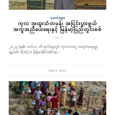
သတင်းများ
ကုလ အထူးသံတမန်၊ အငြင်းပွားဖွယ်
အကူအညီပေးရေးနှင့် မြန်မာ့ပြည်တွင်းစစ်
၂၀၂၃ ခုနှစ်၊ မတ်လ ၁၆ ရက်နေ့တွင် ကုလသမဂ္ဂ အတွင်းရေးမှူး
ချုပ်၏ ထိုစဉ်က မြန်မာနိုင်ငံဆိုင်ရာ…
May 2, 2024