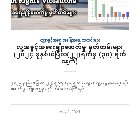
လူ့အခွင့်အရေးအခြေအနေ
,
သတင်းများ
လူ့အခွင့်အရေးချိုးဖောက်မှု မှတ်တမ်းများ
(၂၀၂၄ ခုနှစ်၊ဧပြီလ(၂၂)ရက်မှ (၃၀) ရက်
နေ့ထိ)
၂၀၂၄ ခုနှစ်၊ ဧပြီလ (၂၂)ရက်မှ (၃၀)ရက် အတွင်း လူ့အခွင့်အရေး ချိုး
ဖောက်မှု ကြုံတွေ့ရသည့် တိုင်းဒေသကြီးနှင့်…
May 2, 2024