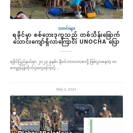
သတင်းများ
ရခိုင်မှာ စစ်ဘေးဒုက္ခသည် တစ်သိန်းခြောက်
သောင်းကျော်ရှိလာကြောင်း UNOCHA ပြော
ရခိုင်ပြည်နယ်မှာ ၂၀၂၃ ခုနှစ်၊ နိုဝင်ဘာလကစလို့ ဖြစ်ပွားနေတဲ့ တ
ကျော့ပြန်တိုက်ပွဲတွေကြောင့်…
May 2, 2024