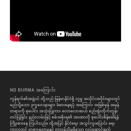
ND BURMA အကြောင်း
ကွန်ရက်၏အဖွဲ့ဝင် တို့သည် မြန်မာနိုင်ငံရှိ လူမှု အသိုင်းအဝိုင်းများတွင်
မည်သို့သော ဒုက္ခဝေဒနာများ ခံစားနေရပုံ အကြောင်း အဖြစ်မှန် အမှန်
တရားကို စုပေါင်း အသုံးပြုကာ၊ လောလောဆယ် စည်းရုံးတိုက်တွန်း
တင်ပြခြင်း နည်းလမ်းဖြင့် စစ်အစိုးရ၏ အာဏာကို စုပေါင်းစိန်ခေါ်ရန်
ကြိုးစားနေ ကြပါသည်။ ထို့အပြင် နိုင်ငံရေး အသွင်ကူးပြောင်း ရေး
ကာလတွင် တရားမျှတမှုနှင့် တာဝန်သိမှုရှိသော လုပ်ဆောင်ချက်