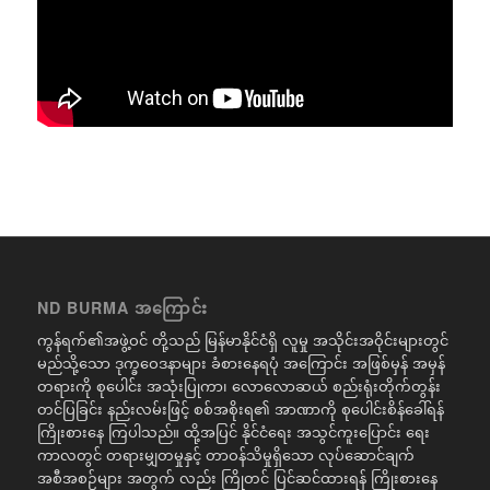
ND BURMA အကြောင်း
ကွန်ရက်၏အဖွဲ့ဝင် တို့သည် မြန်မာနိုင်ငံရှိ လူမှု အသိုင်းအဝိုင်းများတွင်
မည်သို့သော ဒုက္ခဝေဒနာများ ခံစားနေရပုံ အကြောင်း အဖြစ်မှန် အမှန်
တရားကို စုပေါင်း အသုံးပြုကာ၊ လောလောဆယ် စည်းရုံးတိုက်တွန်း
တင်ပြခြင်း နည်းလမ်းဖြင့် စစ်အစိုးရ၏ အာဏာကို စုပေါင်းစိန်ခေါ်ရန်
ကြိုးစားနေ ကြပါသည်။ ထို့အပြင် နိုင်ငံရေး အသွင်ကူးပြောင်း ရေး
ကာလတွင် တရားမျှတမှုနှင့် တာဝန်သိမှုရှိသော လုပ်ဆောင်ချက်
အစီအစဉ်များ အတွက် လည်း ကြိုတင် ပြင်ဆင်ထားရန် ကြိုးစားနေ