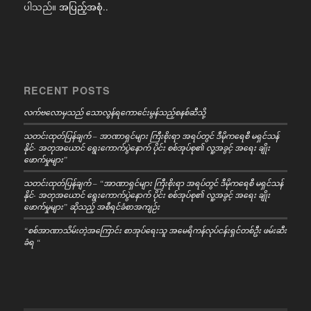
ပါသည်။
အပြည့်အစုံ..
RECENT POSTS
လက်ဗလောမှသည် သောလွန်ရကောင်ေးမွန်သည့်စနစ်ဆီသို့
သတင်းထုတ်ပြန်ချက် – အာဏာရှင်များ ကြီးစိုးရာ အရပ်တွင် ဒီမိုကရေစီ မရှင်သန်
နိုင်- အတုအယောင် ရွေးကောက်ပွဲနောက် ပိုင်း စစ်အုပ်စု၏ လူ့အခွင့် အရေး ချိုး
ဖောက်မှုများ”
သတင်းထုတ်ပြန်ချက် – “အာဏာရှင်များ ကြီးစိုးရာ အရပ်တွင် ဒီမိုကရေစီ မရှင်သန်
နိုင်- အတုအယောင် ရွေးကောက်ပွဲနောက် ပိုင်း စစ်အုပ်စု၏ လူ့အခွင့် အရေး ချိုး
ဖောက်မှုများ” ဆိုသည့် အစီရင်ခံစာအကျဉ်း
“စစ်အာဏာသိမ်းတဲ့အကြောင်း စာအုပ်ရေးသူ အမေရိကန်လုပ်ငန်းရှင်တစ်ဦး ဖမ်းဆီး
ခံရ “