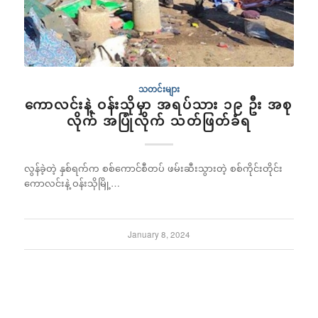
သတင်းများ
ကောလင်းနဲ့ ဝန်းသိုမှာ အရပ်သား ၁၉ ဦး အစု
လိုက် အပြုံလိုက် သတ်ဖြတ်ခံရ
လွန်ခဲ့တဲ့ နှစ်ရက်က စစ်ကောင်စီတပ် ဖမ်းဆီးသွားတဲ့ စစ်ကိုင်းတိုင်း
ကောလင်းနဲ့ ဝန်းသိုမြို့…
January 8, 2024