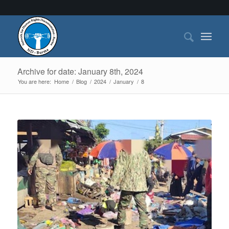
Archive for date: January 8th, 2024
You are here:
Home
/
Blog
/
2024
/
January
/
8