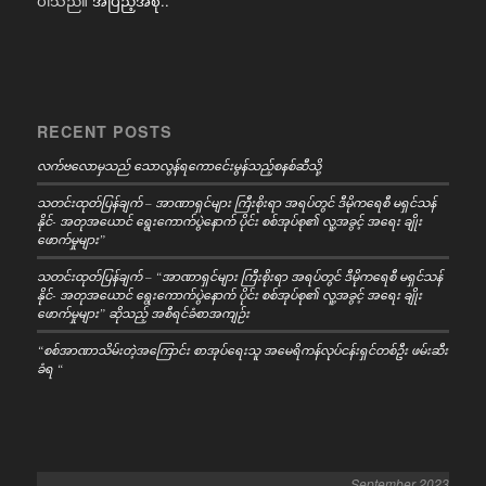
ပါသည်။
အပြည့်အစုံ..
RECENT POSTS
လက်ဗလောမှသည် သောလွန်ရကောင်ေးမွန်သည့်စနစ်ဆီသို့
သတင်းထုတ်ပြန်ချက် – အာဏာရှင်များ ကြီးစိုးရာ အရပ်တွင် ဒီမိုကရေစီ မရှင်သန်
နိုင်- အတုအယောင် ရွေးကောက်ပွဲနောက် ပိုင်း စစ်အုပ်စု၏ လူ့အခွင့် အရေး ချိုး
ဖောက်မှုများ”
သတင်းထုတ်ပြန်ချက် – “အာဏာရှင်များ ကြီးစိုးရာ အရပ်တွင် ဒီမိုကရေစီ မရှင်သန်
နိုင်- အတုအယောင် ရွေးကောက်ပွဲနောက် ပိုင်း စစ်အုပ်စု၏ လူ့အခွင့် အရေး ချိုး
ဖောက်မှုများ” ဆိုသည့် အစီရင်ခံစာအကျဉ်း
“စစ်အာဏာသိမ်းတဲ့အကြောင်း စာအုပ်ရေးသူ အမေရိကန်လုပ်ငန်းရှင်တစ်ဦး ဖမ်းဆီး
ခံရ “
September 2023