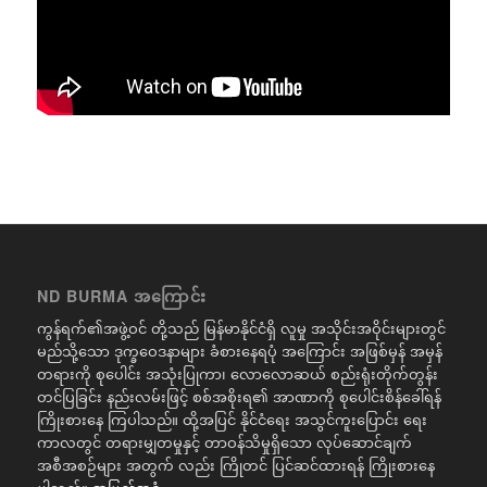
ND BURMA အကြောင်း
ကွန်ရက်၏အဖွဲ့ဝင် တို့သည် မြန်မာနိုင်ငံရှိ လူမှု အသိုင်းအဝိုင်းများတွင်
မည်သို့သော ဒုက္ခဝေဒနာများ ခံစားနေရပုံ အကြောင်း အဖြစ်မှန် အမှန်
တရားကို စုပေါင်း အသုံးပြုကာ၊ လောလောဆယ် စည်းရုံးတိုက်တွန်း
တင်ပြခြင်း နည်းလမ်းဖြင့် စစ်အစိုးရ၏ အာဏာကို စုပေါင်းစိန်ခေါ်ရန်
ကြိုးစားနေ ကြပါသည်။ ထို့အပြင် နိုင်ငံရေး အသွင်ကူးပြောင်း ရေး
ကာလတွင် တရားမျှတမှုနှင့် တာဝန်သိမှုရှိသော လုပ်ဆောင်ချက်
အစီအစဉ်များ အတွက် လည်း ကြိုတင် ပြင်ဆင်ထားရန် ကြိုးစားနေ