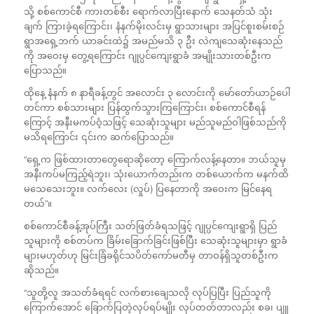
သို့ စစ်ကောင်စီ ကားတစ်စီး ရောက်လာပြီးနောက် သေနတ်သံ သုံး
ချက် ကြားခဲ့ရကြောင်း၊ နံနက်မိုးလင်းမှ ရွာသားများ အပြင်စူးစမ်းစဉ်
ရွာအရှေ့ဘက် ယာခင်းထဲ၌ အမည်မသိ ၃ ဦး လဲကျသေဆုံးနေသည်
ကို အဝေးမှ တွေ့ရကြောင်း ဂျုပ္ပင်ကျေးရွာခံ အမျိုးသားတစ်ဦးက
ပြောသည်။
ထိုနေ့ နံနက် ၈ နာရီခန့်တွင် အလောင်း ၃ လောင်းကို မော်တော်ယာဉ်ပေါ်
တင်ကာ စစ်သားများ ပြန်ထွက်သွားကြကြောင်း၊ စစ်ကောင်စီရန်
ကြောင့် အနီးမကပ်ဝံ့သဖြင့် သေဆုံးသူများ မည်သူမည်ဝါဖြစ်သည်ကို
မသိရကြောင်း ၎င်းက ဆက်ပြောသည်။
“ရှေ့က ဖြစ်ထားတာတွေရောဆိုတော့ ကြောက်လန့်နေတာ။ ဘယ်သူမှ
အနီးကပ်မကြည့်ရဲဘူး၊ သုံးယောက်တည်းက တစ်ယောက်က မနက်ထိ
မသေသေးဘူး။ လက်လေး (လှုပ်) ပြနေတာကို အဝေးက မြင်နေရ
တယ်”။
စစ်ကောင်စီခန့်အုပ်ကြီး သတ်ဖြတ်ခံရသဖြင့် ဂျုပ္ပင်ကျေးရွာရှိ ပြည်
သူများကို စစ်တပ်က ခြိမ်းခြောက်ခြင်းဖြစ်ပြီး သေဆုံးသူများမှာ ရွာခံ
များမဟုတ်ဟု မြင်းခြံခရိုင်သပိတ်ကော်မတီမှ တာဝန်ရှိသူတစ်ဦးက
ဆိုသည်။
“သူတို့လူ အသတ်ခံရရင် လက်စားချေသလို လုပ်ပြပြီး ပြည်သူကို
ကြောက်အောင် ခြောက်ပြတဲ့လုပ်ရပ်မျိုး လုပ်တတ်တာလည်း စခ၊ ပျူ