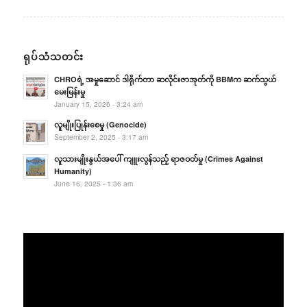
ရုပ်သံသတင်း
CHROရဲ့ အမှုဆောင် ဒါရိုက်တာ ဆလိုင်းဇာအုတ်ကို BBMက ဆက်သွယ်
မေးမြန်းမှု
January 15, 2026 - 3:24 am
လူမျိုးပြုန်းစေမှု (Genocide)
September 2, 2025 - 3:17 am
လူသားမျိုးနွယ်အပေါ် ကျူးလွန်သည့် ရာဇဝတ်မှု (Crimes Against
Humanity)
June 16, 2025 - 1:36 am