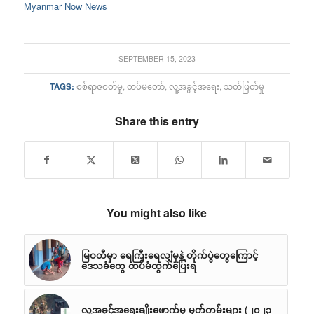
Myanmar Now News
SEPTEMBER 15, 2023
TAGS:
စစ်ရာဇဝတ်မှု
,
တပ်မတော်
,
လူ့အခွင့်အရေး
,
သတ်ဖြတ်မှု
Share this entry
You might also like
မြဝတီမှာ ရေကြီးရေလျှံမှုနဲ့ တိုက်ပွဲတွေကြောင့်
ဒေသခံတွေ ထပ်မံထွက်ပြေးရ
လူ့အခွင့်အရေးချိုးဖောက်မှု မှတ်တမ်းများ (၂၀၂၃