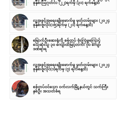
ခုနှစ်၊သြဂုတ်လ (၂၂)ရက်မှ (၃၁) ရက်နေ့ထိ
လူ့အခွင့်အရေးချိုးဖောက်မှု မှတ်တမ်းများ (၂၀၂၄
ခုနှစ်၊ဇူလိုင်(၁၅)ရက်မှ (၂၁) ရက်နေ့ထိ)
မြောက်ဦးဆေးရုံကို စစ်တပ် ဗုံးကြဲမှုကြောင့်
သေဆုံးသူ ၃၀ ကျော်ထိမြင့်တက်၊ ၇၀ ကျော်
ဒဏ်ရာရ
လူ့အခွင့်အရေးချိုးဖောက်မှု မှတ်တမ်းများ (၂၀၂၄
ခုနှစ်၊ဇူလိုင်(၁)ရက်မှ (၇) ရက်နေ့ထိ)
စစ်တပ်ဝင်သော ဝက်လက်မြို့နယ်တွင် သက်ကြီး
နှစ်ဦး အသတ်ခံရ