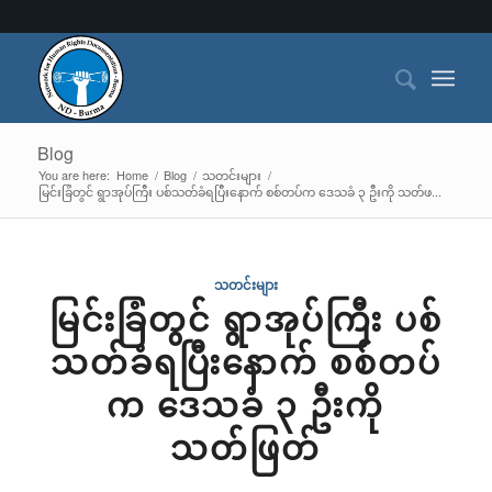
Blog
You are here:
Home
/
Blog
/
သတင်းများ
/
မြင်းခြံတွင် ရွာအုပ်ကြီး ပစ်သတ်ခံရပြီးနောက် စစ်တပ်က ဒေသခံ ၃ ဦးကို သတ်ဖ...
သတင်းများ
မြင်းခြံတွင် ရွာအုပ်ကြီး ပစ်
သတ်ခံရပြီးနောက် စစ်တပ်
က ဒေသခံ ၃ ဦးကို
သတ်ဖြတ်