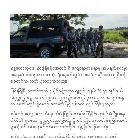
မန္တလေးတိုင်း၊ မြင်းခြံခရိုင်အတွင်းရှိ ကျေးရွာတစ်ရွာမှ အုပ်ချုပ်ရေးမှူး
သေနတ်ပစ်ခံရကာ သေဆုံးပြီးနောက်တွင် ဒေသခံအမျိုးသား ၃ ဦးကို
စစ်တပ်က သတ်ဖြတ်လိုက်သည်။
မြင်းခြံမြို့တောင်ဘက် ၃ မိုင်ခန့်အကွာ ဂျုပ္ပင် (ဂျုပ်ပင်) ရွာ အုပ်ချုပ်
ရေးမှူးဖြစ်သူ အသက် ၅၀ အရွယ် ဦးဝင်းလှိုင်မှာ ယခုလ ၁၀ ရက်နေ့
က နေအိမ်တွင် ရှိနေစဉ် သေနတ်ဖြင့် ပစ်ခတ် လုပ်ကြံခံရသည်။
စစ်တပ် ကျောထောက်နောက်ခံ ပြည်ထောင်စုကြံ့ခိုင်ရေးနှင့် ဖွံ့ဖြိုးရေး
ပါတီ၏ ရပ်ကျေးဥက္ကဋ္ဌလည်းဖြစ်သူ ဦးဝင်းလှိုင် အသတ်ခံရပြီးနောက်
ရွာကို စစ်တပ်ရောက်လာကာ ထင်တိုင်းကြဲခဲ့ခြင်းဖြစ်သည်။
စက်တင်ဘာ ၁၂ ရက်၊ ညသန်းခေါင်ခန့်တွင် ကျေးရွာအရှေ့ဘက်