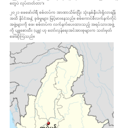
တွေပဲ လုပ်တတ်တာ”။
၂၀၂၁ ဖေဖော်ဝါရီ စစ်တပ်က အာဏာသိမ်းပြီး သုံးနှစ်နီးပါးရှိလာချိန်
အထိ နိုင်ငံအနှံ့ ခုခံမှုများ မြင့်မားနေသည်။ စစ်ကောင်စီလက်နက်ကိုင်
အဖွဲ့များကို စခ၊ စစ်တပ်က လက်နက်ပေးထားသည့် အရပ်သားအဖွဲ့
ကို ပျူစောထီး (ပျူ) ဟု တော်လှန်ရေးအင်အားစုများက သတ်မှတ်
ခေါ်ဆိုကြသည်။