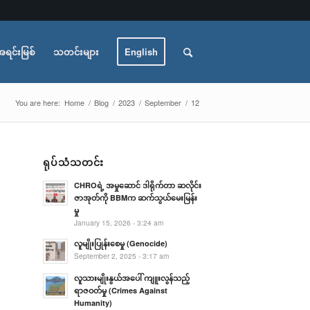
အရင်းမြစ်
သတင်းများ
English
You are here:
Home
/
Blog
/
2023
/
September
/
12
ရုပ်သံသတင်း
CHROရဲ့ အမှုဆောင် ဒါရိုက်တာ ဆလိုင်း
ဇာအုတ်ကို BBMက ဆက်သွယ်မေးမြန်း
မှု
January 15, 2026 - 3:24 am
လူမျိုးပြုန်းစေမှု (Genocide)
September 2, 2025 - 3:17 am
လူသားမျိုးနွယ်အပေါ် ကျူးလွန်သည့်
ရာဇဝတ်မှု (Crimes Against
Humanity)