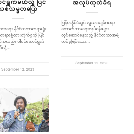
င်ရွက်မယ်လို့ ပြင်
အလုပ်ထုတ်ခံရ
သစ်သမ္မတပြော
မြန်မာနိုင်ငံတွင် လူသားချင်းစာနာ
ဂျာအရေး နိုင်ငံတကာတရားရုံး
ထောက်ထားရေးလုပ်ငန်းများ
 တရားစွဲထားတဲ့ကိစ္စကို ပြင်
လုပ်ဆောင်နေသည့် နိုင်ငံတကာအဖွဲ့
င်ငံကလည်း ပါဝင်ဆောင်ရွက်
တစ်ခုဖြစ်သော…
်လို့…
September 12, 2023
September 12, 2023