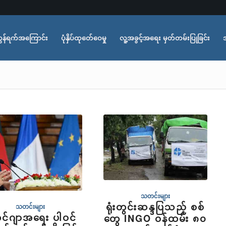
ွန်ရက်အကြောင်း
ပုံနှိပ်ထုတ်ေဝေမှု
လူ့အခွင့်အရေး မှတ်တမ်းပြုခြင်း
သတင်းများ
ရုံးတွင်းဆန္ဒပြသည့် စစ်
သတင်းများ
ဟင်ဂျာအရေး ပါဝင်
တွေ INGO ဝန်ထမ်း ၈၀