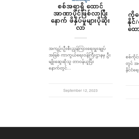
စစ်အရာရှိ ထောင်
အာဏာပိုင်ဖြစ်လာပြီး
ကိုဝ
နောက် ဖိနှိပ်မှုများပိုဆိုး
နိုင
လာ
ထော
အကျဉ်းဦးစီးညွှန်ကြားရေးမှူးချုပ်
အဖြစ် ကာကွယ်ရေးဝန်ကြီးဌာနမှ ဦး
စစ်ကိုင
မျိုးဆွေဆိုသူ တာဝန်ယူပြီး
တွင် အ
နောက်တွင်…
နိုင်င
September 12, 2023