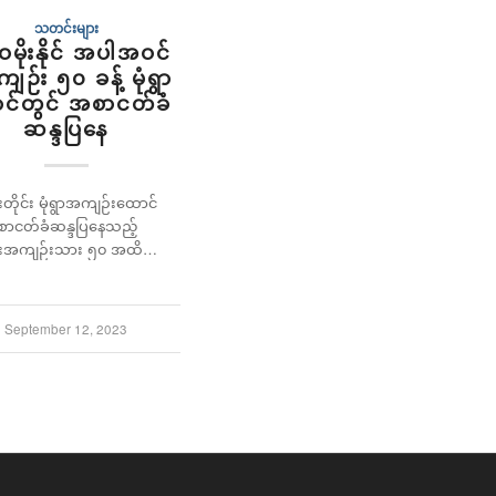
သတင်းများ
ေမိုးနိုင် အပါအဝင်
်/ကျဉ်း ၅၀ ခန့် မုံရွာ
င်တွင် အစာငတ်ခံ
ဆန္ဒပြနေ
်းတိုင်း မုံရွာအကျဉ်းထောင်
စာငတ်ခံဆန္ဒပြနေသည့်
ံရေးအကျဉ်းသား ၅၀ အထိ…
September 12, 2023