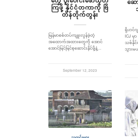
တွေ ပူးပေါင်းဖော်ထုတ်
ဆော
ကြဖို့ နိုင်ငံတကာကို ဗြိ
တိန်တိုက်တွန်း
ရိုဟင်
မြန်မာစစ်တပ်ကျူးလွန်ခဲ့တဲ့
ICJ မှာ
အထောက်အထားတွေကို အောင်
သစ်နို
အောင်မြင်မြင်စုဆောင်းနိုင်ဖို့နဲ့…
သွားမယ
September 12, 2023
သတင်းများ