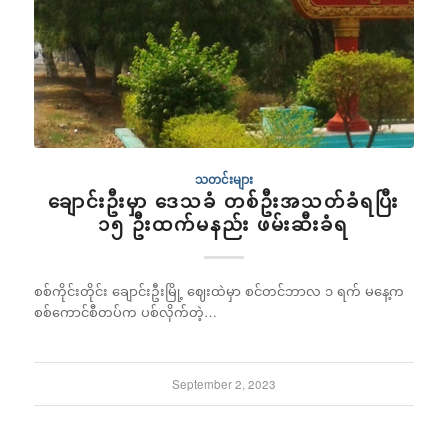
သတင်းများ
ချောင်းဦးမှာ ဒေသခံ တစ်ဦးအသတ်ခံရပြီး
၁၅ ဦးထက်မနည်း ဖမ်းဆီးခံရ
စစ်ကိုင်းတိုင်း ချောင်းဦးမြို့ ဈေးထဲမှာ စင်တင်ဘာလ ၁ ရက် မနေ့က
စစ်ကောင်စီတပ်က ပစ်လိုက်တဲ့…
September 2, 2023