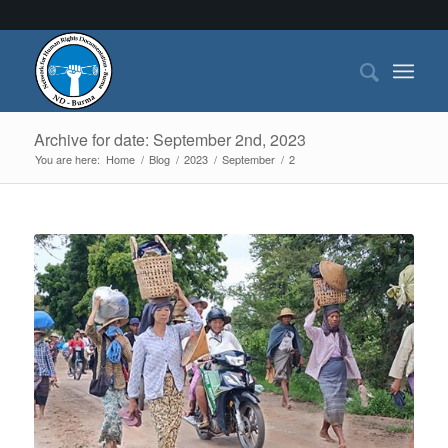
Archive for date: September 2nd, 2023
You are here:
Home
/
Blog
/
2023
/
September
/
2