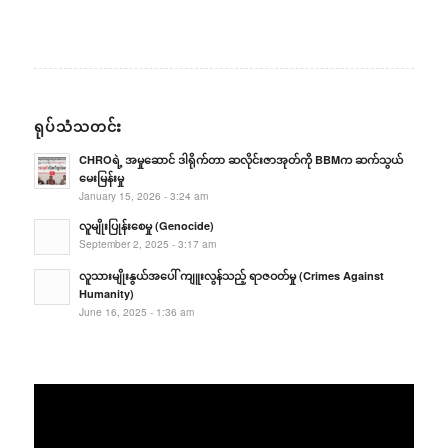
ရုပ်သံသတင်း
CHROရဲ့ အမှုဆောင် ဒါရိုက်တာ ဆလိုင်းဇာအုတ်ကို BBMက ဆက်သွယ်
မေးမြန်းမှု
January 15, 2026 - 3:24 am
လူမျိုးပြုန်းစေမှု (Genocide)
September 2, 2025 - 3:17 am
လူသားမျိုးနွယ်အပေါ် ကျူးလွန်သည့် ရာဇဝတ်မှု (Crimes Against
Humanity)
June 16, 2025 - 1:36 am