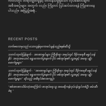
ကာလတွင် တရားမျှတမှုနှင့် တာဝန်သိမှုရှိသော လုပ်ဆောင်ချက်
အစီအစဉ်များ အတွက် လည်း ကြိုတင် ပြင်ဆင်ထားရန် ကြိုးစားနေ
ပါသည်။
အပြည့်အစုံ..
RECENT POSTS
လက်ဗလောမှသည် သောလွန်ရကောင်ေးမွန်သည့်စနစ်ဆီသို့
သတင်းထုတ်ပြန်ချက် – အာဏာရှင်များ ကြီးစိုးရာ အရပ်တွင် ဒီမိုကရေစီ မရှင်သန်
နိုင်- အတုအယောင် ရွေးကောက်ပွဲနောက် ပိုင်း စစ်အုပ်စု၏ လူ့အခွင့် အရေး ချိုး
ဖောက်မှုများ”
သတင်းထုတ်ပြန်ချက် – “အာဏာရှင်များ ကြီးစိုးရာ အရပ်တွင် ဒီမိုကရေစီ မရှင်သန်
နိုင်- အတုအယောင် ရွေးကောက်ပွဲနောက် ပိုင်း စစ်အုပ်စု၏ လူ့အခွင့် အရေး ချိုး
ဖောက်မှုများ” ဆိုသည့် အစီရင်ခံစာအကျဉ်း
“စစ်အာဏာသိမ်းတဲ့အကြောင်း စာအုပ်ရေးသူ အမေရိကန်လုပ်ငန်းရှင်တစ်ဦး ဖမ်းဆီး
ခံရ “