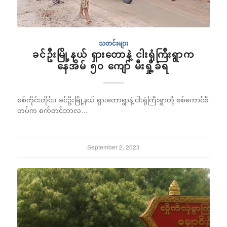
သတင်းများ
ခင်ဦးမြို့နယ် ရှားတောနဲ့ ငါးရုံကြီးရွာက
နေအိမ် ၅၀ ကျော် မီးရှို့ခံရ
စစ်ကိုင်းတိုင်း၊ ခင်ဦးမြို့နယ် ရှားတောရွာနဲ့ ငါးရုံကြီးရွာတို့ စစ်ကောင်စီ
တပ်က စက်တင်ဘာလ…
September 2, 2023