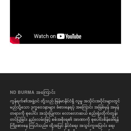
ND BURMA အကြောင်း
ကွန်ရက်၏အဖွဲ့ဝင် တို့သည် မြန်မာနိုင်ငံရှိ လူမှု အသိုင်းအဝိုင်းများတွင်
မည်သို့သော ဒုက္ခဝေဒနာများ ခံစားနေရပုံ အကြောင်း အဖြစ်မှန် အမှန်
တရားကို စုပေါင်း အသုံးပြုကာ၊ လောလောဆယ် စည်းရုံးတိုက်တွန်း
တင်ပြခြင်း နည်းလမ်းဖြင့် စစ်အစိုးရ၏ အာဏာကို စုပေါင်းစိန်ခေါ်ရန်
ကြိုးစားနေ ကြပါသည်။ ထို့အပြင် နိုင်ငံရေး အသွင်ကူးပြောင်း ရေး