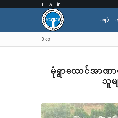
အဖွင့်
က
Blog
မုံရွာထောင်အာဏာပ
သူမျာ