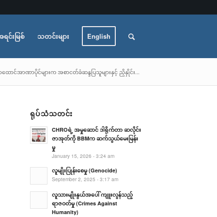
အရင်းမြစ်
သတင်းများ
English
ရွာထောင်အာဏာပိုင်များက အစာငတ်ခံဆန္ဒပြသူများနှင့် ညှိနှိုင်း...
ရုပ်သံသတင်း
CHROရဲ့ အမှုဆောင် ဒါရိုက်တာ ဆလိုင်း
ဇာအုတ်ကို BBMက ဆက်သွယ်မေးမြန်း
မှု
January 15, 2026 - 3:24 am
လူမျိုးပြုန်းစေမှု (Genocide)
September 2, 2025 - 3:17 am
လူသားမျိုးနွယ်အပေါ် ကျူးလွန်သည့်
ရာဇဝတ်မှု (Crimes Against
Humanity)