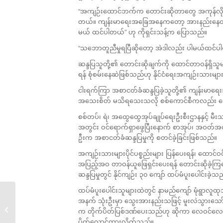
“အကျဉ်းထောင်ဘက်က တောင်းဆိုတာတွေ အကုန်လိုက်လ
တယ်။ ကျန်းမာရေးအခြေအနေကတော့ အားနည်းနေတဲ့သူတွေ
မယ် ထင်ပါတယ်” ဟု ကိုရှင်းသန့်က ပြောသည်။
“သဘောတူညီမှုရပြီဆိုတော့ အဲဒါလည်း ပါမယ်ထင်ပ
ဆန္ဒပြသူတို့၏ တောင်းဆိုချက်ကို ထောင်တာဝန်ရှ
ရန် စုံစမ်းနေဆဲဖြစ်သည်ဟု နိုင်ငံရေးအကျဉ်းသားမျာ
ငါးရက်ကြာ အစာငတ်ခံဆန္ဒပြခဲ့သူတို့၏ ကျန်းမာရ
အသေးစိတ် မသိရသေးသလို စစ်ကောင်စီကလည်း ထော
စစ်တပ်၊ ရဲ၊ အထွေထွေအုပ်ချုပ်ရေးဦးစီးဌာနနှင့် မီး
အတွင်း ဝင်ရောက်ရှာဖွေပြီးနောက် စာအုပ်၊ အဝတ်အစား
ဦးက အစာငတ်ခံဆန္ဒပြမှုကို စတင်ခဲ့ခြင်းဖြစ်သည်။
အကျဉ်းသားများပိုင်ပစ္စည်းများ ပြန်ပေးရန်၊ ထောင်ဝင
အပြည့်အဝ တာဝန်ယူဖြေရှင်းပေးရန် တောင်းဆိုခဲ့က
ဆန္ဒပြမှုတွင် နိုင်ကျဉ်း ၃၀ ကျော် ထပ်မံပူးပေါင်းခဲ့သ
ထပ်မံပူးပေါင်းသူများထဲတွင် နာမည်ကျော် မုံရွာလူထု
အနက် သုံးဦးမှာ သွေးအားနည်းသဖြင့် မူးလဲသွားသော်လ
မြန်မာစစ်တပ်ကျူးလွန်မှု
က တိုက်ပိတ်ပြစ်ဒဏ်ပေးသည်ဟု ဆိုကာ လေဝင်လေထွ
တွေ...
ပိတ်လှောင်ထားလိုက်သည်။