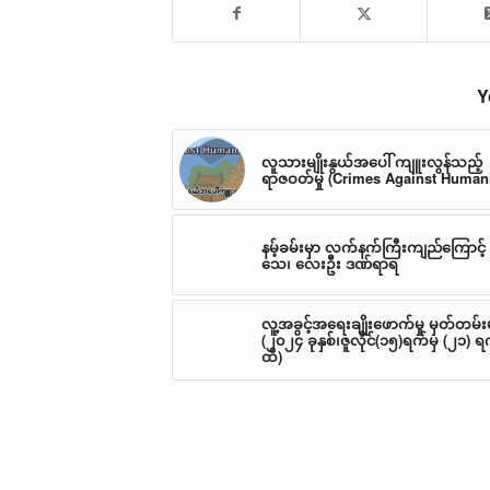
Y
လူသားမျိုးနွယ်အပေါ် ကျူးလွန်သည့်
ရာဇဝတ်မှု (Crimes Against Humani
နမ့်ခမ်းမှာ လက်နက်ကြီးကျည်ကြောင့် 
သေ၊ လေးဦး ဒဏ်ရာရ
လူ့အခွင့်အရေးချိုးဖောက်မှု မှတ်တမ်း
(၂၀၂၄ ခုနှစ်၊ဇူလိုင်(၁၅)ရက်မှ (၂၁) ရ
ထိ)