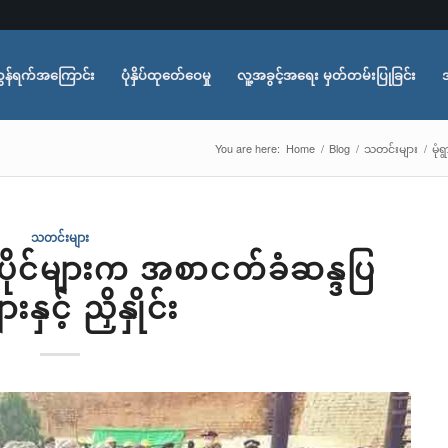
ွန်ရက်အကြောင်း
ပုံနှိပ်ထုတ်ေဝေမှု
လူ့အခွင့်အရေး မှတ်တမ်းပြုခြင်း
You are here:
Home
/
Blog
/
သတင်းများ
/
မုံ
သတင်းများ
ိုင်များက အစာငတ်ခံဆန္ဒပြ
းနှင့် ညှိနှိုင်း