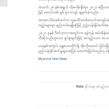
အသက် ၂၈ နှစ်အရွယ် ကိုဝေမိုးနိုင်မှာ ၂၀၂၁ ဧပြီလ
ဖြင့် ထောင်ဒဏ် နှစ် ၅၀ ကျော် ချမှတ်ခဲ့သည်။
အာဏာသိမ်းစစ်တပ်က လူပေါင်းတစ်သောင်းကျော်အထိ ဖမ
ကျဉ်းများမှာ နည်းလမ်းမျိုးစုံဖြင့် ညှဉ်းပန်းနှိပ်စက်
၂၀၂၁ ခုနှစ် ဒီဇင်ဘာလအတွင်းက ရန်ကုန် အင်းစိန်
သီဆိုသည်ဟူသော စွပ်စွဲချက်ဖြင့် အကျဉ်းသား ၈၀ 
ယခုနှစ်အတွင်း မန္တလေးတိုင်းရှိ အိုးဘိုထောင်၊ မြင်းခြ
ညှဉ်းပန်းနှိပ်စက်မှုများအပြင် ထောင်ပြောင်းမည်ဟု 
Myanmar Now News
TAGS:
နိုင်ငံရေး အကျဉ်းသ