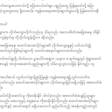
ျောပေးတယ်လို့ ပြောတယ်ခင်ဗျ။ ပစ္စည်းတွေ ပြန်ရမယ်လို့ ပြော
တော့ ရှိတာပေါ့။ ကျန်းမာရေးစောင့်ရှောက်မှုပေးဖို့ ပြန်တောင်းဆို
ါတယ်”
ိသူများက လိုက်လျောလိုက်သည်ဟု သိရသည်၊ အသေးစိတ်အခြေအနေ သိနိုင်
းကွန်ရက်မှ ကိုသိုက်ထွန်းဦးက ဆိုသည်။
ေးအခြေအနေ၊ ထောင်အာဏာပိုင်များ၏ လိုက်လျောမှုနှင့် ပတ်သက်၍
င်တွင်းဖြစ်ရပ်များကို သတင်းအမှောင်ချထားတတ်သည်။
သတ်တပ်ဖွဲ့တို့ ပါဝင်သော ပူးပေါင်းအဖွဲ့က ယခုလ ၈ ရက်နေ့တွင် မုံရွာထောင်
နှင့် အသုံးအဆောင်ပစ္စည်းများကို သိမ်းယူသွားသဖြင့် နိုင်ကျဉ်း ၁၄
်စာပါဆယ် လွတ်လပ်စွာပို့ခွင့်ပြုရန်၊ ကျန်းမာရေးချို့ယွင်းလာပါက
ြသော်လည်း ထောင်အာဏာပိုင်များက လိုက်လျောခြင်းမရှိသဖြင့် အစာငတ်ခံ
ည်။
သပိတ်ဦးဆောင်သူ ကိုဝေမိုးနိုင် ပါဝင်ခဲ့သည်။ အစာငတ်ခံဆန္ဒပြသူများ
ည်း ဆေးကုခွင့် မရခဲ့ပေ။ ကိုဝေမိုးနိုင်ကိုလည်း ထောင်အာဏာပိုင်များ
က်နှင့် အလင်းရောင် မရှိသလောက် နည်းပါးသည့် အခန်းကျဉ်းထဲတွင်