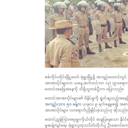
စစ်ကိုင်းတိုင်းမြို့တော် မုံရွာမြို့ရှိ အကျဉ်းထေ
အာဏာပိုင်များက ယနေ့ (စက်တင်ဘာ ၁၃) သွားရောက်ညှ
ထောင်အခြေအနေကို သိရှိသူတစ်ဦးက ပြောသည်။
ထောင်အာဏာပိုင်များ၏ ဖိနှိပ်မှုကို ရှုတ်ချသည့်အနေဖြ
အကျဉ်းသား ၅၀ ခန့်က
ယခုလ ၉ ရက်နေ့မှစ၍ အစာငတ
အာဏာပိုင်များ လာရောက်ညှိနှိုင်းခဲ့သည်ဟု ဆိုသည်။
ထောင်ညွှန်ကြားရေးမှူးကိုယ်တိုင် ဆန္ဒပြနေသော နိုင်
မှုဆန့်ကျင်ရေး မုံရွာလူထုသပိတ်တိုက်ပွဲ ဦးဆောင်က