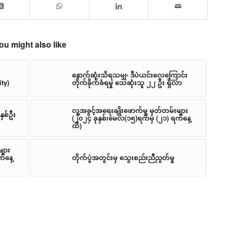
ou might also like
နောက်ဆုံးသိရသမျှ- ဒီပဲယင်းလေကြောင်း
ty)
တိုက်ခိုက်ခံရမှု သေဆုံးသူ ၂၂ ဦး ရှိလာ
လူ့အခွင့်အရေးချိုးဖောက်မှု မှတ်တမ်းများ
နှစ်ဦး
(၂၀၂၄ ခုနှစ်၊မေလ(၁၅)ရက်မှ (၂၁) ရက်နေ့
ထိ)
များ
က်နေ့
တိုက်ပွဲအတွင်းမှ သွေးစည်းညီညွတ်မှု