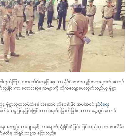
ာင်တွင် ငါးရက်ကြာ အစာငတ်ခံဆန္ဒပြနေသော နိုင်ငံရေးအကျဉ်းသားများထံ ထောင်
ိနှိုင်းကာ တောင်းဆိုချက်များကို လိုက်လျောပေးလိုက်သည်ဟု မုံရွာ
င့် မုံရွာလူထုသပိတ်ခေါင်းဆောင် ကိုဝေမိုးနိုင် အပါအဝင် နို
င်ငံရေး
်ခံဆန္ဒပြနေခြင်းဖြစ်ကာ ငါးရက်မြောက်ဖြစ်သော ယနေ့တွင် ထောင်
ငံရေးအကျဉ်းသားများနှင့် လာရောက်ညှိနှိုင်းခဲ့ခြင်း ဖြစ်သည်ဟု အာဏာသိမ်း
ော်မတီမှ ကိုရှင်းသန့်က ပြောသည်။