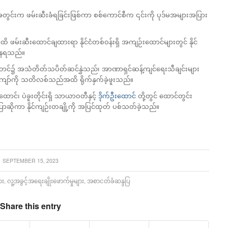
အတွင်းက ဖမ်းဆီးခံရခြင်းဖြစ်ကာ စစ်ကောင်စီက ၎င်းကို ပုဒ်မအများအပြား
်းဆီးထောင်ချထားရာ နိုင်ငံတစ်ဝန်းရှိ အကျဉ်းထောင်များတွင် နိုင်
ခံနေရသည်။
ထောင်၌ အသံတိတ်သပိတ်ဆင်နွှဲသည်၊ အာဏာရှင်ဆန့်ကျင်ရေးသီချင်းများ
ကျော်ကို သတိလစ်သည်အထိ ရိုက်နှက်ခဲ့ဖူးသည်။
ံထောင်၊ ပဲခူးတိုင်းရှိ သာယာဝတီနှင့်
ဒိုက်ဦးထောင်
တို့တွင် ထောင်တွင်း
ပြောဆိုကာ နိုင်ကျဉ်းတချို့ကို အပြင်ထုတ် ပစ်သတ်ခဲ့သည်။
SEPTEMBER 15, 2023
ား
,
လူ့အခွင့်အရေးချိုးဖောက်မှုများ
,
အစာငတ်ခံဆန္ဒပြ
Share this entry