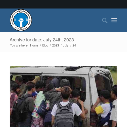
Archive for date: July 24th, 2023
You are here:
Home
/
Blog
/
2023
/
July
/
24