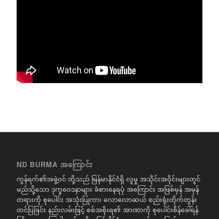
ND BURMA အကြောင်း
ကွန်ရက်၏အဖွဲ့ဝင် တို့သည် မြန်မာနိုင်ငံရှိ လူမှု အသိုင်းအဝိုင်းများတွင်
မည်သို့သော ဒုက္ခဝေဒနာများ ခံစားနေရပုံ အကြောင်း အဖြစ်မှန် အမှန်
တရားကို စုပေါင်း အသုံးပြုကာ၊ လောလောဆယ် စည်းရုံးတိုက်တွန်း
တင်ပြခြင်း နည်းလမ်းဖြင့် စစ်အစိုးရ၏ အာဏာကို စုပေါင်းစိန်ခေါ်ရန်