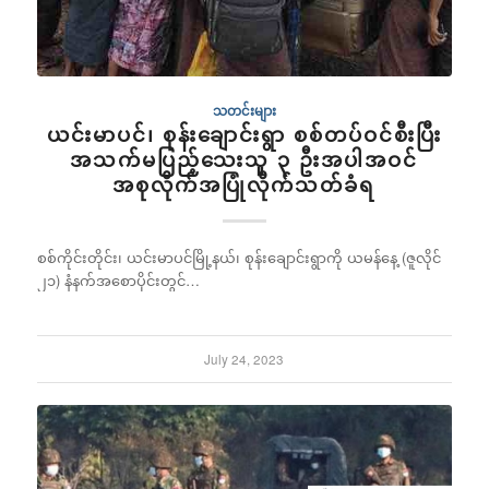
သတင်းများ
ယင်းမာပင်၊ စုန်းချောင်းရွာ စစ်တပ်ဝင်စီးပြီး
အသက်မပြည့်သေးသူ ၃ ဦးအပါအဝင်
အစုလိုက်အပြုံလိုက်သတ်ခံရ
စစ်ကိုင်းတိုင်း၊ ယင်းမာပင်မြို့နယ်၊ စုန်းချောင်းရွာကို ယမန်နေ့ (ဇူလိုင်
၂၁) နံနက်အစောပိုင်းတွင်…
July 24, 2023