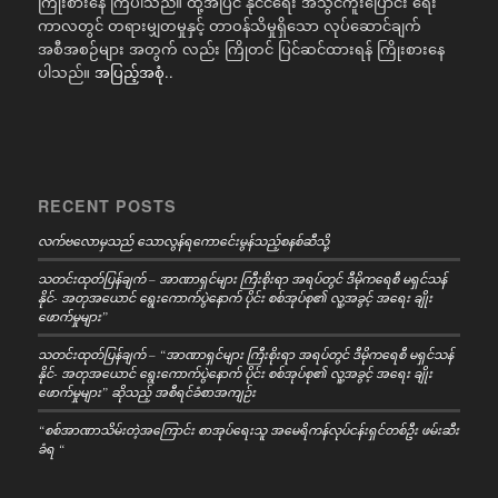
ကြိုးစားနေ ကြပါသည်။ ထို့အပြင် နိုင်ငံရေး အသွင်ကူးပြောင်း ရေး
ကာလတွင် တရားမျှတမှုနှင့် တာဝန်သိမှုရှိသော လုပ်ဆောင်ချက်
အစီအစဉ်များ အတွက် လည်း ကြိုတင် ပြင်ဆင်ထားရန် ကြိုးစားနေ
ပါသည်။
အပြည့်အစုံ..
RECENT POSTS
လက်ဗလောမှသည် သောလွန်ရကောင်ေးမွန်သည့်စနစ်ဆီသို့
သတင်းထုတ်ပြန်ချက် – အာဏာရှင်များ ကြီးစိုးရာ အရပ်တွင် ဒီမိုကရေစီ မရှင်သန်
နိုင်- အတုအယောင် ရွေးကောက်ပွဲနောက် ပိုင်း စစ်အုပ်စု၏ လူ့အခွင့် အရေး ချိုး
ဖောက်မှုများ”
သတင်းထုတ်ပြန်ချက် – “အာဏာရှင်များ ကြီးစိုးရာ အရပ်တွင် ဒီမိုကရေစီ မရှင်သန်
နိုင်- အတုအယောင် ရွေးကောက်ပွဲနောက် ပိုင်း စစ်အုပ်စု၏ လူ့အခွင့် အရေး ချိုး
ဖောက်မှုများ” ဆိုသည့် အစီရင်ခံစာအကျဉ်း
“စစ်အာဏာသိမ်းတဲ့အကြောင်း စာအုပ်ရေးသူ အမေရိကန်လုပ်ငန်းရှင်တစ်ဦး ဖမ်းဆီး
ခံရ “