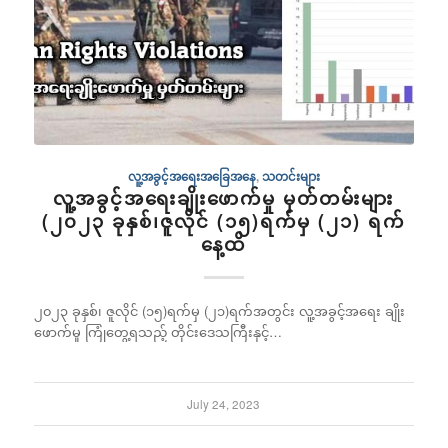
လူ့အခွင့်အရေးအခြေအနေ
,
သတင်းများ
လူ့အခွင့်အရေးချိုးဖောက်မှု မှတ်တမ်းများ
(၂၀၂၃ ခုနှစ်၊ဇူလိုင် (၁၅)ရက်မှ (၂၁) ရက်
နေ့ထိ
၂၀၂၃ ခုနှစ်၊ ဇူလိုင် (၁၅)ရက်မှ (၂၁)ရက်အတွင်း လူ့အခွင့်အရေး ချိုး
ဖောက်မှု ကြုံတွေ့ရသည့် တိုင်းဒေသကြီးနှင့်…
July 24, 2023