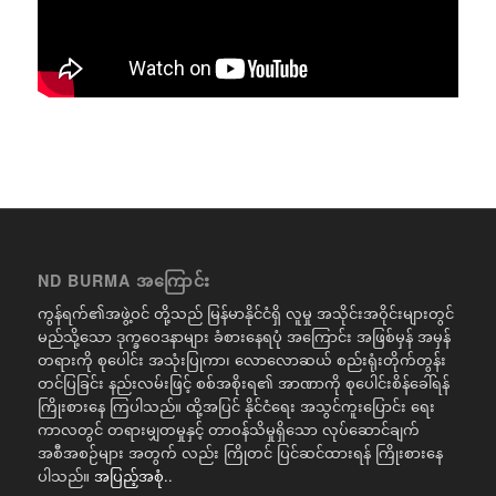
ND BURMA အကြောင်း
ကွန်ရက်၏အဖွဲ့ဝင် တို့သည် မြန်မာနိုင်ငံရှိ လူမှု အသိုင်းအဝိုင်းများတွင်
မည်သို့သော ဒုက္ခဝေဒနာများ ခံစားနေရပုံ အကြောင်း အဖြစ်မှန် အမှန်
တရားကို စုပေါင်း အသုံးပြုကာ၊ လောလောဆယ် စည်းရုံးတိုက်တွန်း
တင်ပြခြင်း နည်းလမ်းဖြင့် စစ်အစိုးရ၏ အာဏာကို စုပေါင်းစိန်ခေါ်ရန်
ကြိုးစားနေ ကြပါသည်။ ထို့အပြင် နိုင်ငံရေး အသွင်ကူးပြောင်း ရေး
ကာလတွင် တရားမျှတမှုနှင့် တာဝန်သိမှုရှိသော လုပ်ဆောင်ချက်
အစီအစဉ်များ အတွက် လည်း ကြိုတင် ပြင်ဆင်ထားရန် ကြိုးစားနေ
ပါသည်။
အပြည့်အစုံ..