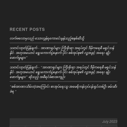
RECENT POSTS
လက်ဗလောမှသည် သောလွန်ရကောင်ေးမွန်သည့်စနစ်ဆီသို့
သတင်းထုတ်ပြန်ချက် – အာဏာရှင်များ ကြီးစိုးရာ အရပ်တွင် ဒီမိုကရေစီ မရှင်သန်
နိုင်- အတုအယောင် ရွေးကောက်ပွဲနောက် ပိုင်း စစ်အုပ်စု၏ လူ့အခွင့် အရေး ချိုး
ဖောက်မှုများ”
သတင်းထုတ်ပြန်ချက် – “အာဏာရှင်များ ကြီးစိုးရာ အရပ်တွင် ဒီမိုကရေစီ မရှင်သန်
နိုင်- အတုအယောင် ရွေးကောက်ပွဲနောက် ပိုင်း စစ်အုပ်စု၏ လူ့အခွင့် အရေး ချိုး
ဖောက်မှုများ” ဆိုသည့် အစီရင်ခံစာအကျဉ်း
“စစ်အာဏာသိမ်းတဲ့အကြောင်း စာအုပ်ရေးသူ အမေရိကန်လုပ်ငန်းရှင်တစ်ဦး ဖမ်းဆီး
ခံရ “
July 2023