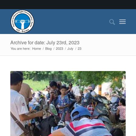
Archive for date: July 23rd, 2023
You are here:
Home
/
Blog
/
2023
/
July
/
23