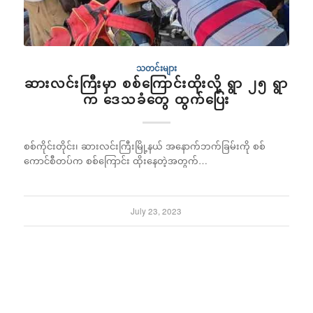
သတင်းများ
ဆားလင်းကြီးမှာ စစ်ကြောင်းထိုးလို့ ရွာ ၂၅ ရွာ
က ဒေသခံတွေ ထွက်ပြေး
စစ်ကိုင်းတိုင်း၊ ဆားလင်းကြီးမြို့နယ် အနောက်ဘက်ခြမ်းကို စစ်
ကောင်စီတပ်က စစ်ကြောင်း ထိုးနေတဲ့အတွက်…
July 23, 2023