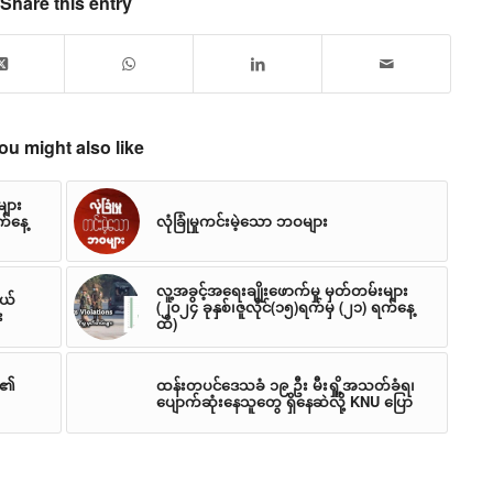
Share this entry
ou might also like
များ
်နေ့
လုံခြုံမှုကင်းမဲ့သော ဘဝများ
လူ့အခွင့်အရေးချိုးဖောက်မှု မှတ်တမ်းများ
ငယ်
(၂၀၂၄ ခုနှစ်၊ဇူလိုင်(၁၅)ရက်မှ (၂၁) ရက်နေ့
း
ထိ)
ု၏
ထန်းတပင်ဒေသခံ ၁၉ ဦး မီးရှို့အသတ်ခံရ၊
ပျောက်ဆုံးနေသူတွေ ရှိနေဆဲလို့ KNU ပြော