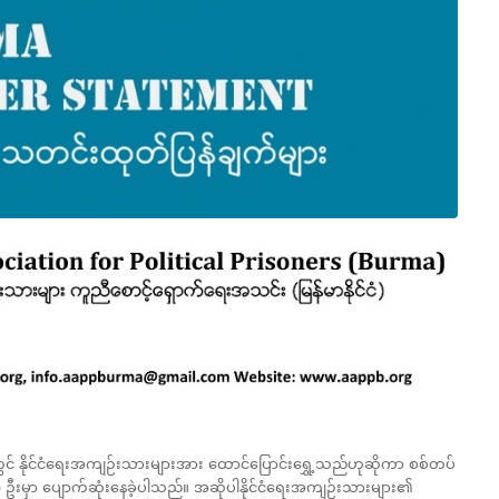
တွင် နိုင်ငံရေးအကျဉ်းသားများအား ထောင်ပြောင်းရွှေ့သည်ဟုဆိုကာ စစ်တပ်
၇) ဦးမှာ ပျောက်ဆုံးနေခဲ့ပါသည်။ အဆိုပါနိုင်ငံရေးအကျဉ်းသားများ၏