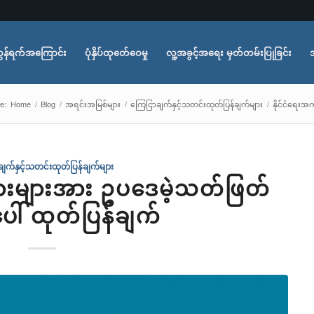
ွန်ရက်အကြောင်း
ပုံနှိပ်ထုတ်ေဝေမှု
လူ့အခွင့်အရေး မှတ်တမ်းပြုခြင်း
e:
Home
/
Blog
/
အရင်းအမြစ်များ
/
ကြေငြာချက်နှင့်သတင်းထုတ်ပြန်ချက်များ
/
နိုင်ငံရေးအ
ျက်နှင့်သတင်းထုတ်ပြန်ချက်များ
သားများအား ဥပဒေမဲ့သတ်ဖြတ်
ေါ် ထုတ်ပြန်ချက်