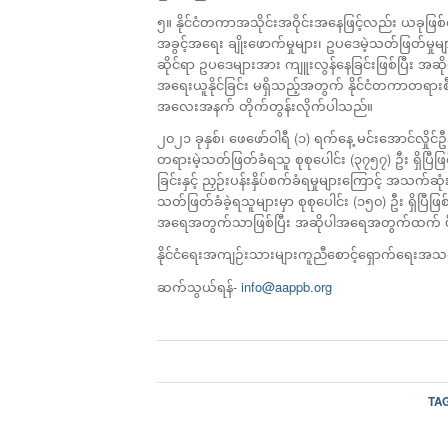
၅။ နိုင်ငံတကာအသိုင်းအဝိုင်းအနေဖြင့်လည်း ယခုဖြစ်စ
အခွင့်အရေး ချိုးဖောက်မှုများ၊ ဥပဒေမဲ့သတ်ဖြတ်မှုမျ
ဆိုင်ရာ ဥပဒေများအား ကျူးလွန်နေခြင်းဖြစ်ပြီး အဆိ
အရေးယူနိုင်ခြင်း မရှိသည့်အတွက် နိုင်ငံတကာတရားစီရ
အလေးအနက် တိုက်တွန်းလိုက်ပါသည်။
၂၀၂၁ ခုနှစ်၊ ဖေဖော်ဝါရီ (၁) ရက်နေ့ မင်းအောင်လှ
တရားမဲ့သတ်ဖြတ်ခံရသူ စုစုပေါင်း (၃၇၅၇) ဦး ရှိပြီဖ
ခြင်းနှင့် ညှဉ်းပန်းနှိပ်စက်ခံရမှုများကြောင့် အသက်ဆ
သတ်ဖြတ်ခံခဲ့ရသူများမှာ စုစုပေါင်း (၁၅၀) ဦး ရှိပြ
အရေအတွက်သာဖြစ်ပြီး အဆိုပါအရေအတွက်ထက် ပိုမို
နိုင်ငံရေးအကျဉ်းသားများကူညီစောင့်ရှောက်ရေးအသ
ဆက်သွယ်ရန်-
info@aappb.org
TA