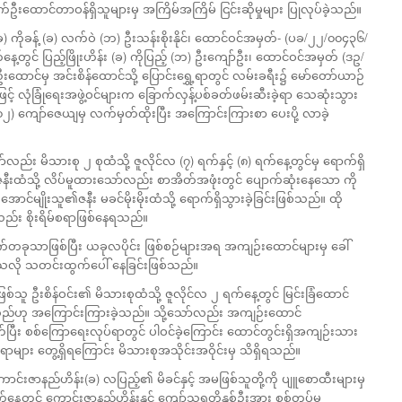
ုက်ဦးထောင်တာဝန်ရှိသူများမှ အကြိမ်အကြိမ် ငြင်းဆိုမှုများ ပြုလုပ်ခဲ့သည်။
်(ခ) ကိုခန့် (ခ) လက်ဝဲ (ဘ) ဦးသန်းစိုးနိုင်၊ ထောင်ဝင်အမှတ်- (ပခ/၂၂/၀၀၄၃၆/
့တွင် ပြည့်ဖြိုးဟိန်း (ခ) ကိုပြည့် (ဘ) ဦးကျော်ဦး၊ ထောင်ဝင်အမှတ် (ဒဥ/
ောင်မှ အင်းစိန်ထောင်သို့ ပြောင်းရွှေ့ရာတွင် လမ်းခရီး၌ မော်တော်ယာဉ်
င့် လုံခြုံရေးအဖွဲ့ဝင်များက ခြောက်လှန့်ပစ်ခတ်ဖမ်းဆီးခဲ့ရာ သေဆုံးသွား
၂) ကျော်ဇေယျမှ လက်မှတ်ထိုးပြီး အကြောင်းကြားစာ ပေးပို့ လာခဲ့
း မိသားစု ၂ စုထံသို့ ဇူလိုင်လ (၇) ရက်နှင့် (၈) ရက်နေ့တွင်မှ ရောက်ရှိ
၏ ဇနီးထံသို့ လိပ်မူထားသော်လည်း စာအိတ်အဖုံးတွင် ပျောက်ဆုံးနေသော ကို
ာင်မျိုးသူ၏ဇနီး မခင်မိုးမိုးထံသို့ ရောက်ရှိသွားခဲ့ခြင်းဖြစ်သည်။ ထို
်း စိုးရိမ်စရာဖြစ်နေရသည်။
ခုသာဖြစ်ပြီး ယခုလပိုင်း ဖြစ်စဉ်များအရ အကျဉ်းထောင်များမှ ခေါ်
သလို သတင်းထွက်ပေါ် နေခြင်းဖြစ်သည်။
စ်သူ ဦးစိန်ဝင်း၏ မိသားစုထံသို့ ဇူလိုင်လ ၂ ရက်နေ့တွင် မြင်းခြံထောင်
်ဟု အကြောင်းကြားခဲ့သည်။ သို့သော်လည်း အကျဉ်းထောင်
ထုတ်ပြီး စစ်ကြောရေးလုပ်ရာတွင် ပါဝင်ခဲ့ကြောင်း ထောင်တွင်းရှိအကျဉ်းသား
ရာများ တွေ့ရှိရကြောင်း မိသားစုအသိုင်းအဝိုင်းမှ သိရှိရသည်။
ောင်းဇာနည်ဟိန်း(ခ) လပြည့်၏ မိခင်နှင့် အမဖြစ်သူတို့ကို ပျူစောထီးများမှ
်နေ့တွင် ကောင်းဇာနည်ဟိန်းနှင့် ကျော်သူရတို့နှစ်ဦးအား စစ်တပ်မှ