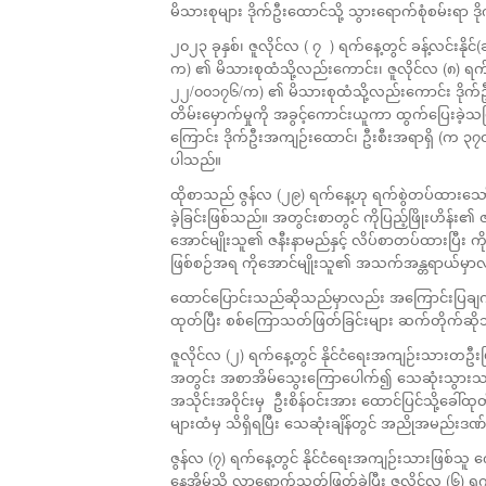
မိသားစုများ ဒိုက်ဦးထောင်သို့ သွားရောက်စုံစမ်းရာ ဒိ
၂၀၂၃ ခုနှစ်၊ ဇူလိုင်လ ( ၇ ) ရက်နေ့တွင် ခန့်လင်းနိုင
က) ၏ မိသားစုထံသို့လည်းကောင်း၊ ဇူလိုင်လ (၈) ရက်နေ
၂၂/၀၀၁၇၆/က) ၏ မိသားစုထံသို့လည်းကောင်း ဒိုက်ဦးထ
တိမ်းမှောက်မှုကို အခွင့်ကောင်းယူကာ ထွက်ပြေးခဲ့သဖြ
ကြောင်း ဒိုက်ဦးအကျဉ်းထောင်၊ ဦးစီးအရာရှိ (က ၃၇၀
ပါသည်။
ထိုစာသည် ဇွန်လ (၂၉) ရက်နေ့ဟု ရက်စွဲတပ်ထားသော်လည်
ခဲ့ခြင်းဖြစ်သည်။ အတွင်းစာတွင် ကိုပြည့်ဖြိုးဟိန်း
အောင်မျိုးသူ၏ ဇနီးနာမည်နှင့် လိပ်စာတပ်ထားပြီး ကိုအေ
ဖြစ်စဉ်အရ ကိုအောင်မျိုးသူ၏ အသက်အန္တရာယ်မှာလည
ထောင်ပြောင်းသည်ဆိုသည်မှာလည်း အကြောင်းပြချက်တ
ထုတ်ပြီး စစ်ကြောသတ်ဖြတ်ခြင်းများ ဆက်တိုက်ဆို
ဇူလိုင်လ (၂) ရက်နေ့တွင် နိုင်ငံရေးအကျဉ်းသားတဦးဖြ
အတွင်း အစာအိမ်သွေးကြောပေါက်၍ သေဆုံးသွားသည
အသိုင်းအဝိုင်းမှ ဦးစိန်ဝင်းအား ထောင်ပြင်သို့ခေါ်
များထံမှ သိရှိရပြီး သေဆုံးချိန်တွင် အညိုအမည်းဒဏ်
ဇွန်လ (၇) ရက်နေ့တွင် နိုင်ငံရေးအကျဉ်းသားဖြစ်သူ က
နေအိမ်သို့ လာရောက်သတ်ဖြတ်ခဲ့ပြီး ဇူလိုင်လ (၆) ရက