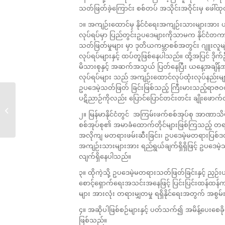
သတ်ဖြတ်ခဲ့ကြောင်း စစ်တပ် အသိုင်းအဝိုင်းမှ ဖေါ်ထုတ
၁။ အကျဉ်းထောင်မှ နိုင်ငံရေးအကျဉ်းသားများအား
လုပ်ရပ်မှာ ပြည်တွင်းဥပဒေများကိုသာမက နိုင်ငံတ
သတ်ဖြတ်မှုများ မှာ ဒုတိယကမ္ဘာစစ်အတွင်း ဂျူးလူ
လုပ်ရပ်များနှင့် ထပ်တူဖြစ်နေပါသည်။ ထို့အပြင် ဒိ
မိသားစုနှင့် အဆက်အသွယ် ပြတ်နေပြီး ယနေ့အချိန်
လုပ်ရပ်များ သည် အကျဉ်းထောင်လုပ်ထုံးလုပ်နည်းများကိ
ဥပဒေမဲ့သတ်ဖြတ် ခြင်းဖြစ်သည့် ကြီးမားသည့်ရာဇဝတ
ပဋိညာဉ်ကိုလည်း ပြောင်ပြောင်တင်းတင်း ချိုးဖောက်
လူ့အခွင့်အရေးချိုးဖောက်
၂။ မြန်မာနိုင်ငံတွင် အကြမ်းဖက်စစ်အုပ်စု အာဏာသိမ်း
မှု...
စစ်အုပ်စု၏ အမာခံထောက်တိုင်များဖြစ်ကြသည့် တရား
အလိုကျ မတရားဖမ်းဆီးခြင်း၊ ဥပဒေမဲ့မတရားပြစ်ဒဏ်
အကျဉ်းသားများအား ရည်ရွယ်ချက်ရှိရှိဖြင့် ဥပဒေမဲ့သတ်
လျက်ရှိနေပါသည်။
၃။ ထိုကဲ့သို့ ဥပဒေမဲ့မတရားသတ်ဖြတ်ခြင်းနှင့် ညှဉ်းပန
စောင့်ရှောက်ရေးအသင်းအနေဖြင့် ပြင်းပြင်းထန်ထန်ကန
များ အားလုံး တရားမျှတမှု ရရှိနိုင်ရေးအတွက် အစ
၄။ အဆိုပါဖြစ်စဉ်များနှင့် ပတ်သက်၍ အမိန့်ပေးစေခို
ဖြစ်သည်။