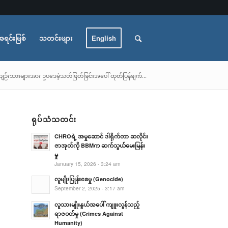
အရင်းမြစ်
သတင်းများ
English
ကျဉ်းသားများအား ဥပဒေမဲ့သတ်ဖြတ်ခြင်းအပေါ် ထုတ်ပြန်ချက်...
ရုပ်သံသတင်း
CHROရဲ့ အမှုဆောင် ဒါရိုက်တာ ဆလိုင်း
ဇာအုတ်ကို BBMက ဆက်သွယ်မေးမြန်း
မှု
January 15, 2026 - 3:24 am
လူမျိုးပြုန်းစေမှု (Genocide)
September 2, 2025 - 3:17 am
လူသားမျိုးနွယ်အပေါ် ကျူးလွန်သည့်
ရာဇဝတ်မှု (Crimes Against
Humanity)