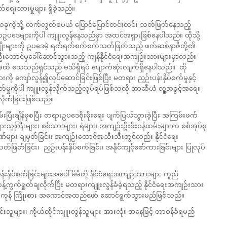
်ရေးသားမှုများ ရှိခဲ့သည်။
 ယခုကဲ့သို့ လက်လွတ်စပယ် ပြောင်ပြောင်တင်းတင်း သတ်ဖြတ်နေသည့်
ကာဥပဒေများကိုပါ ကျူးလွန်နေသည်မှာ အထင်အရှားဖြစ်နေပါသည်။ ထိုသို့
မျိုးများကို ဥပဒေမဲ့ ရက်ရက်စက်စက်သတ်ဖြတ်သည့် ဖက်ဆစ်နာဇီတို့၏
ုက်ဦးထောင်မှခေါ်ဆောင်သွားသည့် ကျန်နိုင်ငံရေးအကျဉ်းသားများမှာလည်း
အထိ သေသည်ရှင်သည် မသိရှိရပဲ ပျောက်ဆုံးလျက်ရှိနေပါသည်။ ထို
ု ကျော်လွန်၍လုပ်ဆောင်ခြင်းဖြစ်ပြီး မတရား ညှဉ်းပန်းနှိပ်စက်မှုနှင့်
်မှုကိုပါ ကျူးလွန်လိုက်သည့်လုပ်ရပ်ဖြစ်သလို အာဆီယံ လူ့အခွင့်အရေး
လိုက်ခြင်းဖြစ်သည်။
ပြီးချိန်မှစပြီး တရားဥပဒေစိုးမိုးရေး ပျက်ပြယ်သွားခဲ့ပြီး အကြမ်းဖက်
သူကြီးများ၊ စစ်သားများ၊ ရဲများ၊ အကျဉ်းဦးစီးဝန်ထမ်းများက စစ်အုပ်စု
များ ချမှတ်ခြင်း၊ အကျဉ်းထောင်အသီးသီးတွင်လည်း နိုင်ငံရေး
ဖြတ်ခြင်း၊ ညှဉ်းပန်းနှိပ်စက်ခြင်း၊ အနိုင်ကျင့်စော်ကားခြင်းများ ပြုလုပ်
်းနှိပ်စက်ခြင်းများအပေါ် မိမိတို့ နိုင်ငံရေးအကျဉ်းသားများ ကူညီ
့်ကွက်ရှုတ်ချလိုက်ပြီး မတရားကျူးလွန်ခံခဲ့ရသည့် နိုင်ငံရေးအကျဉ်းသား
ွမ်းကုန် ကြိုးစား အကောင်အထည်ဖော် ဆောင်ရွက်သွားမည်ဖြစ်သည်။
င်းသူများ၊ ကိုယ်တိုင်ကျူးလွန်သူများ အားလုံး အနေဖြင့် တာဝန်ခံရမည်