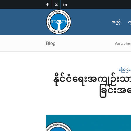
အဖွင့်
က
Blog
You are her
ကြေငြာခ
နိုင်ငံရေးအကျဉ်း
ခြင်းအပ