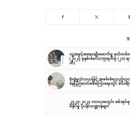
Y
လူ့အခွင့်အရေးချိုးဖောက်မှု မှတ်တမ်း
(၂၀၂၄ ခုနှစ်၊မေလ(၁၅)ရက်မှ (၂၁) ရက
ထိ)
ဗုံးခွဲမှုသံသယဖြင့် အဖမ်းခံရသည့်လူ
နေပြည်တော်စစ်ကြောရေးတွင် သေဆုံ
၂၀၂၃-၂၀၂၄ ကာလအတွင်း စစ်အုပ်စ
ဖိနှိပ်မှု ပုံပန်းသဏ္ဌာန်များ