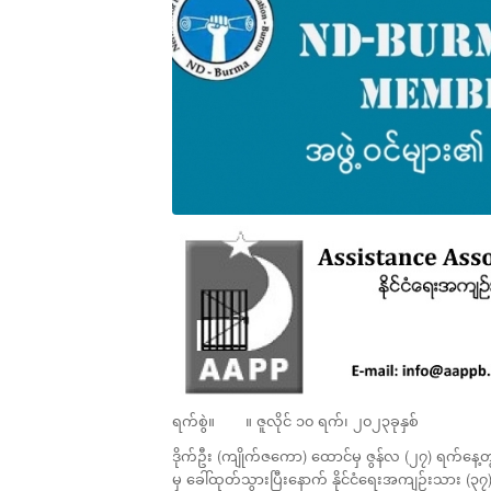
ရက်စွဲ။ ။ ဇူလိုင် ၁၀ ရက်၊ ၂၀၂၃ခုနှစ်
ဒိုက်ဦး (ကျိုက်ဇကော) ထောင်မှ ဇွန်လ (၂၇) ရက်နေ့
မှ ခေါ်ထုတ်သွားပြီးနောက် နိုင်ငံရေးအကျဉ်းသား (၃