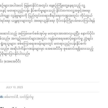
ဉ်များအပါအဝင် မြန်မာနိုင်ငံအတွင်း နေ့စဉ်ကြုံတွေ့နေရသည့် လူ့
ားနှင့် မတရားညှဉ်းပန်း နှိပ်စက်မှုများသည် နိုင်ငံတကာလူ့အခွင့်အရေး
ုပါကျူး လွန်မှုများကို ပြည်တွင်းတရားစီရင်ရေးကဏ္ဍအတွင်း ကိုင်တွယ်
င်ရေး ယန္တရားများတွင် အရေးယူနိုင်ရေး ဝိုင်းဝန်းကြိုးပမ်းပေးကြပါရန်
ိုင်ဦးဆောင်သည့် အကြမ်းဖက်စစ်အုပ်မှ မတရားအာဏာလုယူပြီး နောက်ပိုင်း
ြစ်သည်။ အကျဉ်းထောင်များအတွင်း ကျန်းမာရေးစောင့်ရှောက်မှု ညံ့ဖျင်း
ုံးရှုံးရသူများ၊ စစ်ကြောရေးစခန်းများတွင် မတရားညှဉ်းပန်းနှိပ်စက်
ီဖြစ်သည်။ အဆိုပါကိန်းဂဏန်းများမှာ အေအေပီပီမှ စုဆောင်းရရှိထားသည့်
များပြားနိုင်ပါသည်။
င်း (အေအေပီပီ)
JULY 10, 2023
GS:
စစ်ကောင်စီ
,
သတ်ဖြတ်မှု