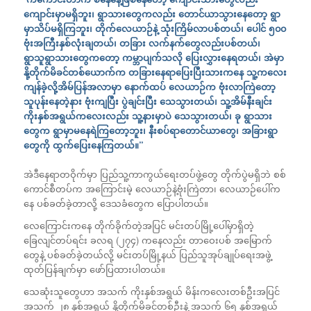
ကျောင်းမှာမရှိဘူး၊ ရွာသားတွေကလည်း တောင်ယာသွားနေတော့ ရွာ
မှာသိပ်မရှိကြဘူး၊ တိုက်လေယာဉ်နဲ့ သုံးကြိမ်လာပစ်တယ်၊ ပေါင် ၅၀၀
ဗုံးအကြီးနှစ်လုံးချတယ်၊ တခြား လက်နက်တွေလည်းပစ်တယ်၊
ရွာသူရွာသားတွေကတော့ ကမ္ဘာပျက်သလို ပြေးလွှားနေရတယ်၊ အဲမှာ
နို့တိုက်မိခင်တစ်ယောက်က တခြားနေရာပြေးပြီးသားကနေ သူ့ကလေး
ကျန်ခဲ့လို့အိမ်ပြန်အလာမှာ နောက်ထပ် လေယာဉ်က ဗုံးလာကြဲတော့
သူပုန်းနေတဲ့နား ဗုံးကျပြီး ပွဲချင်းပြီး သေသွားတယ်၊ သူ့အိမ်နီးချင်း
ကိုးနှစ်အရွယ်ကလေးလည်း သူ့နားမှာပဲ သေသွားတယ်၊ ခု ရွာသား
တွေက ရွာမှာမနေရဲကြတော့ဘူး၊ နီးစပ်ရာတောင်ယာတွေ၊ အခြားရွာ
တွေကို ထွက်ပြေးနေကြတယ်။”
အဲဒီနေရာတဝိုက်မှာ ပြည်သူ့ကာကွယ်ရေးတပ်ဖွဲ့တွေ တိုက်ပွဲမရှိဘဲ စစ်
ကောင်စီတပ်က အကြောင်းမဲ့ လေယာဉ်နဲ့ဗုံးကြဲတာ၊ လေယာဉ်ပေါ်က
နေ ပစ်ခတ်ခဲ့တာလို့ ဒေသခံတွေက ပြောပါတယ်။
လေကြောင်းကနေ တိုက်ခိုက်တဲ့အပြင် မင်းတပ်မြို့ပေါ်မှာရှိတဲ့
ခြေလျင်တပ်ရင်း ခလရ (၂၇၄) ကနေလည်း တာဝေးပစ် အမြောက်
တွေနဲ့ ပစ်ခတ်ခဲ့တယ်လို့ မင်းတပ်မြို့နယ် ပြည်သူအုပ်ချုပ်ရေးအဖွဲ့
ထုတ်ပြန်ချက်မှာ ဖော်ပြထားပါတယ်။
သေဆုံးသူတွေဟာ အသက် ကိုးနှစ်အရွယ် မိန်းကလေးတစ်ဦးအပြင်
အသက် ၂၈ နှစ်အရွယ် နို့တိုက်မိခင်တစ်ဦးနဲ့ အသက် ၆၅ နှစ်အရွယ်