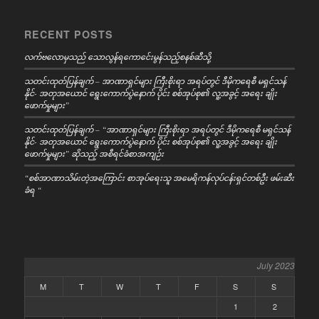
RECENT POSTS
လက်ဗလောမှသည် သောလွန်ရကောင်ေးမွန်သည့်စနစ်ဆီသို့
သတင်းထုတ်ပြန်ချက် – အာဏာရှင်များ ကြီးစိုးရာ အရပ်တွင် ဒီမိုကရေစီ မရှင်သန်
နိုင်- အတုအယောင် ရွေးကောက်ပွဲနောက် ပိုင်း စစ်အုပ်စု၏ လူ့အခွင့် အရေး ချိုး
ဖောက်မှုများ”
သတင်းထုတ်ပြန်ချက် – “အာဏာရှင်များ ကြီးစိုးရာ အရပ်တွင် ဒီမိုကရေစီ မရှင်သန်
နိုင်- အတုအယောင် ရွေးကောက်ပွဲနောက် ပိုင်း စစ်အုပ်စု၏ လူ့အခွင့် အရေး ချိုး
ဖောက်မှုများ” ဆိုသည့် အစီရင်ခံစာအကျဉ်း
“စစ်အာဏာသိမ်းတဲ့အကြောင်း စာအုပ်ရေးသူ အမေရိကန်လုပ်ငန်းရှင်တစ်ဦး ဖမ်းဆီး
ခံရ “
July 2023
M
T
W
T
F
S
S
1
2