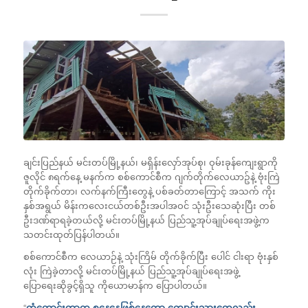
ချင်းပြည်နယ် မင်းတပ်မြို့နယ်၊ မရှိန်းလှော်အုပ်စု၊ ဝုမ်းခုန်ကျေးရွာကို
ဇူလိုင် ၈ရက်နေ့ မနက်က စစ်ကောင်စီက ဂျက်တိုက်လေယာဥ်နဲ့ ဗုံးကြဲ
တိုက်ခိုက်တာ၊ လက်နက်ကြီးတွေနဲ့ ပစ်ခတ်တာကြောင့် အသက် ကိုး
နှစ်အရွယ် မိန်းကလေးငယ်တစ်ဦးအပါအဝင် သုံးဦးသေဆုံးပြီး တစ်
ဦးဒဏ်ရာရခဲ့တယ်လို့ မင်းတပ်မြို့နယ် ပြည်သူ့အုပ်ချုပ်ရေးအဖွဲ့က
သတင်းထုတ်ပြန်ပါတယ်။
စစ်ကောင်စီက လေယာဉ်နဲ့ သုံးကြိမ် တိုက်ခိုက်ပြီး ပေါင် ငါးရာ ဗုံးနှစ်
လုံး ကြဲခဲ့တာလို့ မင်းတပ်မြို့နယ် ပြည်သူ့အုပ်ချုပ်ရေးအဖွဲ့
ပြောရေးဆိုခွင့်ရှိသူ ကိုယောမာန်က ပြောပါတယ်။
“
ကံကောင်းတာက စနေနေ့ဖြစ်နေတော့ ကျောင်းသားတွေလည်း