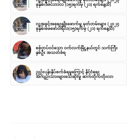
ခုနှစ်၊ဒီဇင်ဘာလ (၁၅)ရက်မှ (၂၁) ရက်နေ့ထိ)
လူ့အခွင့်အရေးချိုးဖောက်မှု မှတ်တမ်းများ (၂၀၂၄
ခုနှစ်၊ဖေဖော်ဝါရီလ(၁၅)ရက်မှ (၂၁) ရက်နေ့ထိ)
စစ်တပ်ဝင်သော ဝက်လက်မြို့နယ်တွင် သက်ကြီး
နှစ်ဦး အသတ်ခံရ
ညှဉ်းပန်းနှိပ်စက်ခံရမှုကြောင့် နိုင်ငံရေး
အကျဉ်းသားများသေဆုံးမှု ဆက်တိုက်တိုးလာ