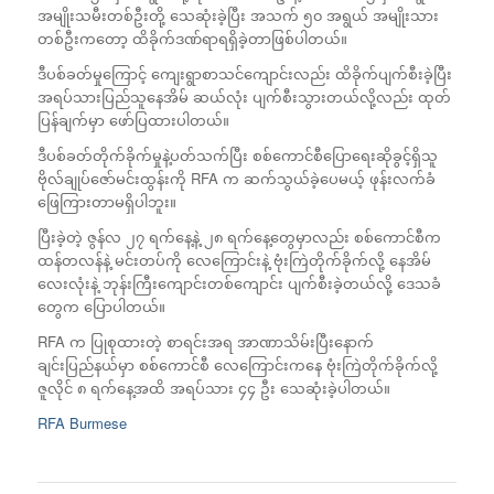
အမျိုးသမီးတစ်ဦးတို့ သေဆုံးခဲ့ပြီး အသက် ၅၀ အရွယ် အမျိုးသား
တစ်ဦးကတော့ ထိခိုက်ဒဏ်ရာရရှိခဲ့တာဖြစ်ပါတယ်။
ဒီပစ်ခတ်မှုကြောင့် ကျေးရွာစာသင်ကျောင်းလည်း ထိခိုက်ပျက်စီးခဲ့ပြီး
အရပ်သားပြည်သူနေအိမ် ဆယ်လုံး ပျက်စီးသွားတယ်လို့လည်း ထုတ်
ပြန်ချက်မှာ ဖော်ပြထားပါတယ်။
ဒီပစ်ခတ်တိုက်ခိုက်မှုနဲ့ပတ်သက်ပြီး စစ်ကောင်စီပြောရေးဆိုခွင့်ရှိသူ
ဗိုလ်ချုပ်ဇော်မင်းထွန်းကို RFA က ဆက်သွယ်ခဲ့ပေမယ့် ဖုန်းလက်ခံ
ဖြေကြားတာမရှိပါဘူး။
ပြီးခဲ့တဲ့ ဇွန်လ ၂၇ ရက်နေ့နဲ့ ၂၈ ရက်နေ့‌တွေမှာလည်း စစ်ကောင်စီက
ထန်တလန်နဲ့ မင်းတပ်ကို လေကြောင်းနဲ့ ဗုံးကြဲတိုက်ခိုက်လို့ နေအိမ်
လေးလုံးနဲ့ ဘုန်းကြီးကျောင်းတစ်ကျောင်း ပျက်စီးခဲ့တယ်လို့ ဒေသခံ
တွေက ပြောပါတယ်။
RFA က ပြုစုထားတဲ့ စာရင်းအရ အာဏာသိမ်းပြီးနောက်
ချင်းပြည်နယ်မှာ စစ်ကောင်စီ လေကြောင်းကနေ ဗုံးကြဲတိုက်ခိုက်လို့
ဇူလိုင် ၈ ရက်နေ့အထိ အရပ်သား ၄၄ ဦး သေဆုံးခဲ့ပါတယ်။
RFA Burmese