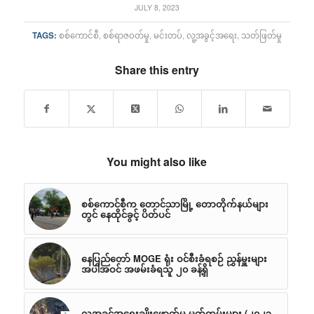
JULY 8, 2023
TAGS:
စစ်ကောင်စီ
,
စစ်ရာဇဝတ်မှု
,
မင်းတပ်
,
လူ့အခွင့်အရေး
,
သတ်ဖြတ်မှု
Share this entry
You might also like
စစ်ကောင်စီက တောင်သာမြို့ တောတိုက်နယ်များ
တွင် နေထိုင်ခွင့် ပိတ်ပင်
နေပြည်တော် MOGE ရုံး ဝင်စီးခံရစဉ် ညွှန်မှူးများ
အပါအဝင် အဖမ်းခံရသူ ၂၀ ခန့်ရှိ
လူ့အခွင့်အရေးချိုးဖောက်မှု မှတ်တမ်းများ (၂၀၂၃