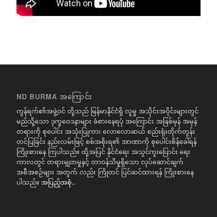
ND BURMA အကြောင်း
ကွန်ရက်၏အဖွဲ့ဝင် တို့သည် မြန်မာနိုင်ငံရှိ လူမှု အသိုင်းအဝိုင်းများတွင်
မည်သို့သော ဒုက္ခဝေဒနာများ ခံစားနေရပုံ အကြောင်း အဖြစ်မှန် အမှန်
တရားကို စုပေါင်း အသုံးပြုကာ၊ လောလောဆယ် စည်းရုံးတိုက်တွန်း
တင်ပြခြင်း နည်းလမ်းဖြင့် စစ်အစိုးရ၏ အာဏာကို စုပေါင်းစိန်ခေါ်ရန်
ကြိုးစားနေ ကြပါသည်။ ထို့အပြင် နိုင်ငံရေး အသွင်ကူးပြောင်း ရေး
ကာလတွင် တရားမျှတမှုနှင့် တာဝန်သိမှုရှိသော လုပ်ဆောင်ချက်
အစီအစဉ်များ အတွက် လည်း ကြိုတင် ပြင်ဆင်ထားရန် ကြိုးစားနေ
ပါသည်။
အပြည့်အစုံ..