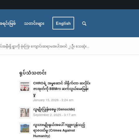
အရင်းမြစ်
သတင်းများ
English
အနီးရှိ ရွာကို ဗုံးကြဲ၊ ကျောင်းဆရာမအပါအဝင် ၂ ဦး သေဆုံး...
ရုပ်သံသတင်း
CHROရဲ့ အမှုဆောင် ဒါရိုက်တာ ဆလိုင်း
ဇာအုတ်ကို BBMက ဆက်သွယ်မေးမြန်း
မှု
January 15, 2026 - 3:24 am
လူမျိုးပြုန်းစေမှု (Genocide)
September 2, 2025 - 3:17 am
လူသားမျိုးနွယ်အပေါ် ကျူးလွန်သည့်
ရာဇဝတ်မှု (Crimes Against
Humanity)