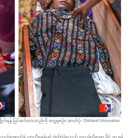
ြိုဟ်ရန် ပြင်ဆင်ထားသည်ကို တွေ့ရစဉ်။ (ဓာတ်ပုံ- Chinland Information
်အောက်ခံ ယာယီစခန်းနှင့် ဗုံးကြဲခံရသည့် တလန်လိုရွာမှာ မိုင် ၃၀ ခန့်