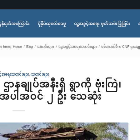
ွန်ရက်အကြောင်း
ပုံနှိပ်ထုတ်ေဝေမှု
လူ့အခွင့်အရေး မှတ်တမ်းပြုခြင်း
e here:
Home
/
Blog
/
သတင်းများ
/
လူ့အခွင့်အရေးသတင်းများ
/
စစ်ကောင်စီက CNF ဌာနချုပ်
င့်အရေးသတင်းများ
,
သတင်းများ
ချုပ်အနီးရှိ ရွာကို ဗုံးကြဲ၊
အပါအဝင် ၂ ဦး သေဆုံး