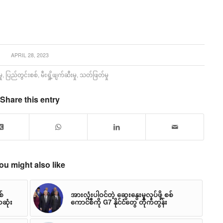
APRIL 28, 2023
ု
,
ပြည်တွင်းစစ်
,
မီးရှို့ဖျက်ဆီးမှု
,
သတ်ဖြတ်မှု
Share this entry
ou might also like
စ်
အားလုံးပါဝင်တဲ့ ဆွေးနွေးမှုလုပ်ဖို့ စစ်
ဆုံး
ကောင်စီကို G7 နိုင်ငံတွေ တိုက်တွန်း