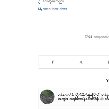
ဦး
သေဆုံးခဲ့သည်။
Myanmar Now News
TAGS:
စစ်ရာဇဝတ်မှ
Y
စစ်ကောင်စီ တိုက်ခိုက်မှုကြောင့် တစ်နှ
အတွင်း အရပ်သားနှစ်ထောင်နီးပါး သေ