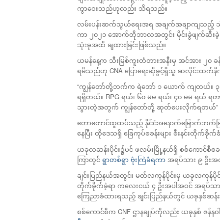
ကွာဝေးသည်ဟုလည်း သိရသည်။​
လမ်းပန်းဆက်သွယ်ရေးအရ အချက်အချာကျသည့် သီးမြစ
ကာ ၂၀၂၁ အောက်တိုဘာလအတွင်း မိုင်းခွဲဖျက်ဆီးခဲ
သုံးခုအထိ ချထားခြင်းဖြစ်သည်။​
ယမန်နေ့က သီးမြစ်ကူးတံတားအနီးမှ အင်အား ၂၀ ခန့်ရ
ရမိသည်ဟု CNA ပြောရေးဆိုခွင့်ရှိသူ ဆလိုင်းထက်န
“ကျွန်တော်တို့ဘက်က ရဲဘော် ၁ ယောက် ကျတယ်။ 
ရရှိတယ်။ RPG ရယ်၊ ၆၀ မမ ရယ်၊ ၄၀ မမ ရယ် ရတာပ
သွားတဲ့အတွက် ကျွန်တော်တို့ ဆုတ်ပေးလိုက်ရတယ်
တောတောင်ထူထပ်သည့် နိုင်ငံအနောက်မြောက်ဘက်ခြမ
နေပြီး ထိုဒေသရှိ ခြေကုပ်စခန်းများ စီးနင်းတိုက်ခို
ယခုလဆန်းပိုင်း၌ပင် ဖလမ်းမြို့နယ်ရှိ စစ်ကောင်စီစခန်း
ကြာတွင်
ရွာတစ်ရွာ ဗုံးကြဲခံရကာ
အရပ်သား ၉ ဦးအထ
ချင်းပြည်နယ်အတွင်း မတ်လကုန်ပိုင်းမှ ယခုလကုန်ပ
တိုက်ခိုက်ခဲ့ရာ ကလေးငယ် ၄ ဦးအပါအဝင် အရပ်သား 
ကြေညာခံထားရသည့် ချင်းပြည်နယ်တွင် ယခုနှစ်ဆန်းပိုင်
စစ်ကောင်စီက CNF ဌာနချုပ်ကိုလည်း ယခုနှစ် ဇန်နဝါရီ 