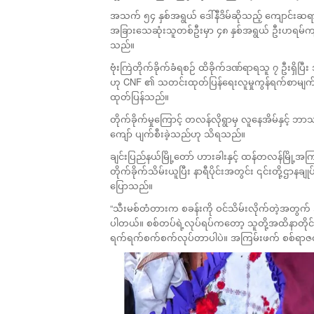
အသက် ၅၄ နှစ်အရွယ် ဒေါ်နီဒိမ်ဆိုသည့် ကျောင်းဆ
အခြားသေဆုံးသူတစ်ဦးမှာ ၄၈ နှစ်အရွယ် ဦးဟရမ်ကျဲအိုဆိ
သည်။
ဗုံးကြဲတိုက်ခိုက်ခံရစဉ် ထိခိုက်ဒဏ်ရာရသူ ၇ ဦးရှိပ
ဟု CNF ၏ သတင်းထုတ်ပြန်ရေးလူမှုကွန်ရက်စာမျက်နှ
ထုတ်ပြန်သည်။
တိုက်ခိုက်မှုကြောင့် တလန်လိုရွာမှ လူနေအိမ်နှင
ကျော် ပျက်စီးခဲ့သည်ဟု သိရသည်။
ချင်းပြည်နယ်မြို့တော် ဟားခါးနှင့် ထန်တလန်မြို့
တိုက်ခိုက်သိမ်းယူပြီး နာရီပိုင်းအတွင်း ၎င်းတို့ဌာနခ
ပြောသည်။​
“သီးမစ်တံတားက စခန်းကို ဝင်သိမ်းလိုက်တဲ့အတွက် အဲ့ဒ
ပါတယ်။ စစ်တပ်ရဲ့လုပ်ရပ်ကတော့ သူတို့အထိနာတိုင်း
ရက်ရက်စက်စက်လုပ်တာပါပဲ။ အကြမ်းဖက် စစ်ရာဇဝတ်မ