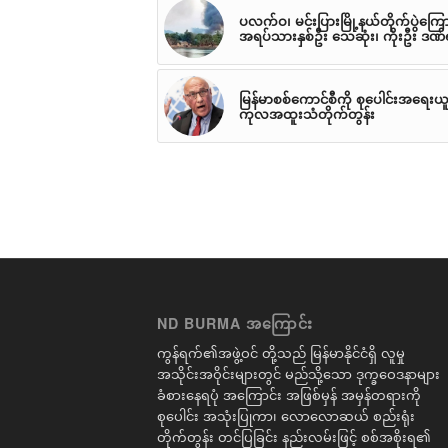
ပလက်ဝ၊ မင်းပြားမြို့နယ်တိုက်ပွဲကြောင
အရပ်သားနှစ်ဦး သေဆုံး၊ ကိုးဦး ဒဏ
မြန်မာစစ်ကောင်စီကို စုပေါင်းအရေးယူက
ကုလအထူးသံတိုက်တွန်း
ND BURMA အကြောင်း
ကွန်ရက်၏အဖွဲ့ဝင် တို့သည် မြန်မာနိုင်ငံရှိ လူမှု
အသိုင်းအဝိုင်းများတွင် မည်သို့သော ဒုက္ခဝေဒနာများ
ခံစားနေရပုံ အကြောင်း အဖြစ်မှန် အမှန်တရားကို
စုပေါင်း အသုံးပြုကာ၊ လောလောဆယ် စည်းရုံး
တိုက်တွန်း တင်ပြခြင်း နည်းလမ်းဖြင့် စစ်အစိုးရ၏