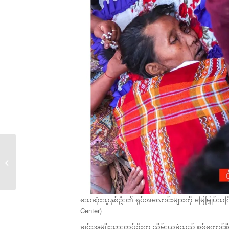
ရှမ်းမြောက် သိန္နီမြို့နယ်
တွင်...
သေဆုံးသူနှစ်ဦး၏ ရုပ်အလောင်းများကို မြေမြှုပ်သင်္ဂ
Center)
ချင်းအမျိုးသားတပ်ဦးက သိမ်းယူခဲ့သည့် စစ်ကောင်စီလက