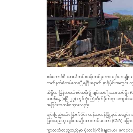
စစ်ကောင်စီ ယာယီတပ်စခန်းတစ်ခုအား ချင်းအမျိုးသားတ
လက်နက်ခဲယမ်းတချို့ရပြီးနောက် နာရီပိုင်းအတွင်း 
အိန္ဒိယ-မြန်မာနယ်စပ်အနီးရှိ ချင်းအမျိုးသားတပ်ဦး (
ယမန်နေ့ (ဧပြီ ၂၇) တွင် ဗုံးကြဲတိုက်ခိုက်ရာ ကျေ
အပြင်းအထန်ရသွားသည်။
ချင်းပြည်နယ်မြောက်ပိုင်း ထန်တလန်မြို့နယ်အတွင်း အိမ်
ဖြစ်သည်ဟု ချင်းအမျိုးသားတပ်မတော် (CNA) ပြော
“ရွာလယ်တည့်တည့်မှာ ဗုံးတစ်ကြိမ်ချတယ်။ ကျေ