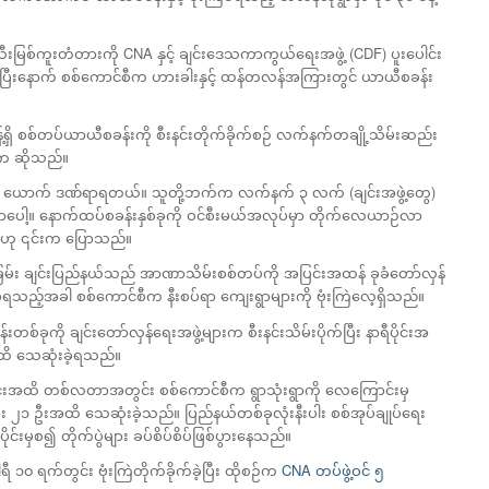
်ကူးတံတားကို CNA နှင့် ချင်းဒေသကာကွယ်ရေးအဖွဲ့ (CDF) ပူးပေါင်း
့ပြီးနောက် စစ်ကောင်စီက ဟားခါးနှင့် ထန်တလန်အကြားတွင် ယာယီစခန်း
ှိ စစ်တပ်ယာယီစခန်းကို စီးနင်းတိုက်ခိုက်စဉ် လက်နက်တချို့သိမ်းဆည်း
ီက ဆိုသည်။
၃ ယောက် ဒဏ်ရာရတယ်။ သူတို့ဘက်က လက်နက် ၃ လက် (ချင်းအဖွဲ့တွေ)
ေါ့။ နောက်ထပ်စခန်းနှစ်ခုကို ဝင်စီးမယ်အလုပ်မှာ တိုက်လေယာဉ်လာ
” ဟု ၎င်းက ပြောသည်။
်း ချင်းပြည်နယ်သည် အာဏာသိမ်းစစ်တပ်ကို အပြင်းအထန် ခုခံတော်လှန်
က်ခံရသည့်အခါ စစ်ကောင်စီက နီးစပ်ရာ ကျေးရွာများကို ဗုံးကြဲလေ့ရှိသည်။​
တစ်ခုကို ချင်းတော်လှန်ရေးအဖွဲ့များက စီးနင်းသိမ်းပိုက်ပြီး နာရီပိုင်းအ
ိ သေဆုံးခဲ့ရသည်။
ိုင်းအထိ တစ်လတာအတွင်း စစ်ကောင်စီက ရွာသုံးရွာကို လေကြောင်းမှ
၂၁ ဦးအထိ သေဆုံးခဲ့သည်။ ပြည်နယ်တစ်ခုလုံးနီးပါး စစ်အုပ်ချုပ်ရေး
းမှစ၍ တိုက်ပွဲများ ခပ်စိပ်စိပ်ဖြစ်ပွားနေသည်။​
၁၀ ရက်တွင်း ဗုံးကြဲတိုက်ခိုက်ခဲ့ပြီး ထိုစဉ်က
CNA တပ်ဖွဲ့ဝင် ၅