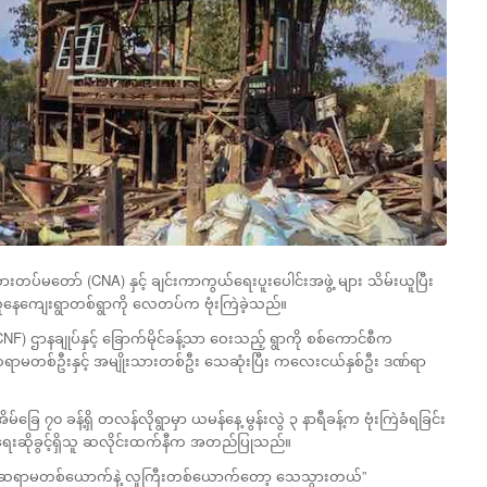
ပ်မတော် (CNA) နှင့် ချင်းကာကွယ်ရေးပူးပေါင်းအဖွဲ့ များ သိမ်းယူပြီး
လူနေကျေးရွာတစ်ရွာကို လေတပ်က ဗုံးကြဲခဲ့သည်။
CNF) ဌာနချုပ်နှင့် ခြောက်မိုင်ခန့်သာ ဝေးသည့် ရွာကို စစ်ကောင်စီက
ာင်းဆရာမတစ်ဦးနှင့် အမျိုးသားတစ်ဦး သေဆုံးပြီး ကလေးငယ်နှစ်ဦး ဒဏ်ရာ
ခြေ ၇၀ ခန့်ရှိ တလန်လိုရွာမှာ ယမန်နေ့ မွန်းလွဲ ၃ နာရီခန့်က ဗုံးကြဲခံရခြင်း
ရေးဆိုခွင့်ရှိသူ ဆလိုင်းထက်နီက အတည်ပြုသည်။
ာင်းဆရာမတစ်ယောက်နဲ့ လူကြီးတစ်ယောက်တော့ သေသွားတယ်”