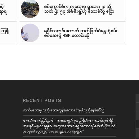
့်
စစ်ကောင်စီက ကလေးမှ ရွာသား၂၀ ကို
်ရာရ
သတ်ပြီး ၅၇ အိမ်မီးရှို့ဟု ဒေသခံတို့ ပြော
ြဖို့
ရခိုင်သတင်းထောက် သတ်ဖြတ်ခံရမှု စုံစမ်း
စစ်ဆေးဖို့ RSF တောင်းဆို
RECENT POSTS
လက်ဗလောမှသည် သောလွန်ရကောင်ေးမွန်သည့်စနစ်ဆီသို့
သတင်းထုတ်ပြန်ချက် – အာဏာရှင်များ ကြီးစိုးရာ အရပ်တွင် ဒီမို
ကရေစီ မရှင်သန်နိုင်- အတုအယောင် ရွေးကောက်ပွဲနောက် ပိုင်း စစ်
အုပ်စု၏ လူ့အခွင့် အရေး ချိုးဖောက်မှုများ”