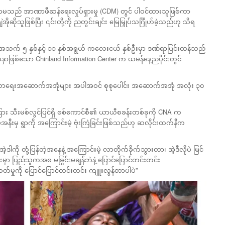
ရာမသည် အာဏာဖီဆန်ရေးလှုပ်ရှားမှု (CDM) တွင် ပါဝင်ထားသူဖြစ်ကာ
ုသူဖြစ်ပြီး ၎င်းတို့ကို ညတွင်းချင်း မြေမြှုပ်သင်္ဂြိုဟ်ခဲ့သည်ဟု သိရ
ြီး အသက် ၅ နှစ်နှင့် ၁၁ နှစ်အရွယ် ကလေးငယ် နှစ်ဦးမှာ ဒဏ်ရာပြင်းထန်သည်
ာဖြစ်သော Chinland Information Center က ယမန်နေ့ညပိုင်းတွင်
့် ဘာသာရေးအဆောက်အအုံများ အပါအဝင် စုစုပေါင်း အဆောက်အအုံ အလုံး ၃၀
အကြား သီးမစ်လွင်ပြင်ရှိ စစ်ကောင်စီ၏ ယာယီစခန်းတစ်ခုကို CNA က
ျုပ်အနီးမှ ရွာကို အကြောင်းမဲ့ ဗုံးကြဲခြင်းဖြစ်သည်ဟု ဆလိုင်းထက်နီက
ါကို တုံ့ပြန်တဲ့အနေနဲ့ အကြောင်းမဲ့ လာတိုက်ခိုက်သွားတာ၊ အဲ့ဒီလိုပဲ မြင်
မှာ ပြည်သူကအစ မခြွင်းမချန်ဘဲနဲ့ ပြောင်ပြောင်တင်းတင်း
ှုကို ပြောင်ပြောင်တင်းတင်း ကျူးလွန်တာပါပဲ”