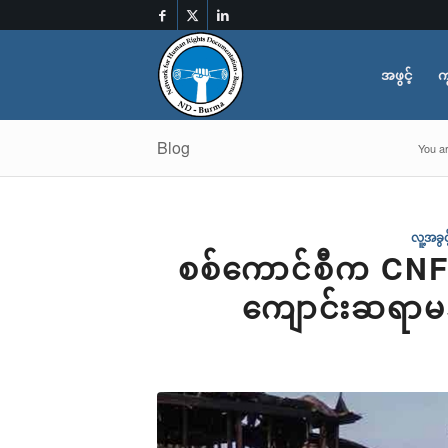
အဖွင့်
က
Blog
You ar
လူ့အခွ
စစ်ကောင်စီက CNF ဌာန
ကျောင်းဆရာမ