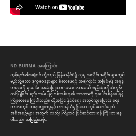
ND BURMA အကြောင်း
ကွန်ရက်၏အဖွဲ့ဝင် တို့သည် မြန်မာနိုင်ငံရှိ လူမှု အသိုင်းအဝိုင်းများတွင်
မည်သို့သော ဒုက္ခဝေဒနာများ ခံစားနေရပုံ အကြောင်း အဖြစ်မှန် အမှန်
တရားကို စုပေါင်း အသုံးပြုကာ၊ လောလောဆယ် စည်းရုံးတိုက်တွန်း
တင်ပြခြင်း နည်းလမ်းဖြင့် စစ်အစိုးရ၏ အာဏာကို စုပေါင်းစိန်ခေါ်ရန်
ကြိုးစားနေ ကြပါသည်။ ထို့အပြင် နိုင်ငံရေး အသွင်ကူးပြောင်း ရေး
ကာလတွင် တရားမျှတမှုနှင့် တာဝန်သိမှုရှိသော လုပ်ဆောင်ချက်
အစီအစဉ်များ အတွက် လည်း ကြိုတင် ပြင်ဆင်ထားရန် ကြိုးစားနေ
ပါသည်။
အပြည့်အစုံ..