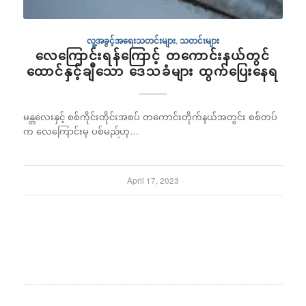
လူ့အခွင့်အရေးသတင်းများ
,
သတင်းများ
လေကြောင်းရန်ကြောင့် တကောင်းနယ်တွင်
ထောင်နှင့်ချီသော ဒေသခံများ ထွက်ပြေးနေရ
မန္တလေးနှင့် စစ်ကိုင်းတိုင်းအစပ် တကောင်းတိုက်နယ်အတွင်း စစ်တပ်
က လေကြောင်းမှ ပစ်မည်ဟု…
April 17, 2023