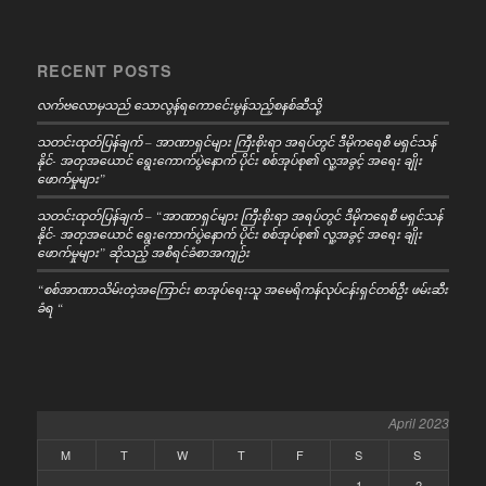
RECENT POSTS
လက်ဗလောမှသည် သောလွန်ရကောင်ေးမွန်သည့်စနစ်ဆီသို့
သတင်းထုတ်ပြန်ချက် – အာဏာရှင်များ ကြီးစိုးရာ အရပ်တွင် ဒီမိုကရေစီ မရှင်သန်
နိုင်- အတုအယောင် ရွေးကောက်ပွဲနောက် ပိုင်း စစ်အုပ်စု၏ လူ့အခွင့် အရေး ချိုး
ဖောက်မှုများ”
သတင်းထုတ်ပြန်ချက် – “အာဏာရှင်များ ကြီးစိုးရာ အရပ်တွင် ဒီမိုကရေစီ မရှင်သန်
နိုင်- အတုအယောင် ရွေးကောက်ပွဲနောက် ပိုင်း စစ်အုပ်စု၏ လူ့အခွင့် အရေး ချိုး
ဖောက်မှုများ” ဆိုသည့် အစီရင်ခံစာအကျဉ်း
“စစ်အာဏာသိမ်းတဲ့အကြောင်း စာအုပ်ရေးသူ အမေရိကန်လုပ်ငန်းရှင်တစ်ဦး ဖမ်းဆီး
ခံရ “
April 2023
M
T
W
T
F
S
S
1
2