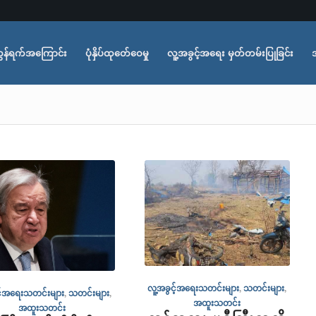
ွန်ရက်အကြောင်း
ပုံနှိပ်ထုတ်ေဝေမှု
လူ့အခွင့်အရေး မှတ်တမ်းပြုခြင်း
လူ့အခွင့်အရေးသတင်းများ
,
သတင်းများ
,
င့်အရေးသတင်းများ
,
သတင်းများ
,
အထူးသတင်း
အထူးသတင်း