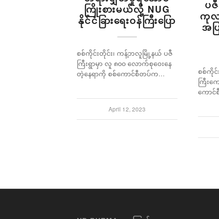
ပဇီ
ကြိုးစားမယ်လို့ NUG
ကုလအ
နိုင်ငံခြားရေးဝန်ကြီးပြော
အပြ
စစ်ကိုင်းတိုင်း၊ ကန့်ဘလူမြို့နယ် ပဇီ
ကြီးရွာမှာ လူ ၈၀၀ လောက်စုဝေးနေ
စစ်ကိုင
တဲ့နေရာကို စစ်ကောင်စီတပ်က…
ကြီးကျေ
ကောင်စ
April 12, 2023