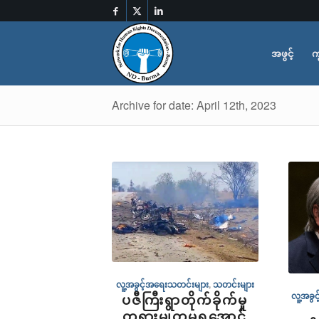
အဖွင့်
က
Archive for date: April 12th, 2023
လူ့အခွင့်အရေးသတင်းများ
,
သတင်းများ
လူ့အခွ
ပဇီကြီးရွာတိုက်ခိုက်မှု
တရားမျှတမှုရအောင်