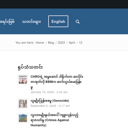
အရင်းမြစ်
သတင်းများ
English
You are here:
Home
/
Blog
/
2023
/
April
/
12
ရုပ်သံသတင်း
CHROရဲ့ အမှုဆောင် ဒါရိုက်တာ ဆလိုင်း
ဇာအုတ်ကို BBMက ဆက်သွယ်မေးမြန်း
မှု
January 15, 2026 - 3:24 am
လူမျိုးပြုန်းစေမှု (Genocide)
September 2, 2025 - 3:17 am
လူသားမျိုးနွယ်အပေါ် ကျူးလွန်သည့်
ရာဇဝတ်မှု (Crimes Against
Humanity)