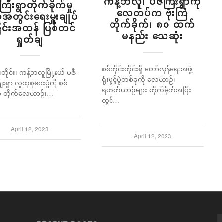
ကန့်ဘလူ၊ ပဇီကြီးရွာကို
ကြီးရွာတိုက်ခိုက်မှု
လေတပ်က ဗုံးကြဲ
တွင်းရေးမှူးချုပ်
တိုက်ခိုက်၊ ၈၀ ထက်
င်းအထန် ပြစ်တင်
မနည်း သေဆုံး
ရှုတ်ချ
စစ်ကိုင်းတိုင်းရှိ တော်လှန်ရေးအဖွဲ့
်းတိုင်း၊ ကန့်ဘလူမြို့နယ် ပဇီ
ရုံးဖွင့်ပွဲတစ်ခုကို လေယာဉ်၊
းရွာ လူထုစုဝေးပွဲကို စစ်
ရဟတ်ယာဉ်များ တိုက်ခိုက်အပြီး
ီ တိုက်လေယာဉ်၊…
တွင်…
April 12, 2023
April 12, 2023