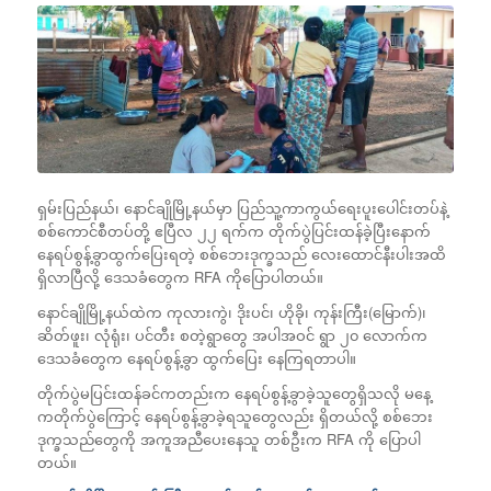
ရှမ်းပြည်နယ်၊ နောင်ချိုမြို့နယ်မှာ ပြည်သူ့ကာကွယ်ရေးပူးပေါင်းတပ်နဲ့
စစ်ကောင်စီတပ်တို့ ဧပြီလ ၂၂ ရက်က တိုက်ပွဲပြင်းထန်ခဲ့ပြီးနောက်
နေရပ်စွန့်ခွာထွက်ပြေးရတဲ့ စစ်ဘေးဒုက္ခသည် လေးထောင်နီးပါးအထိ
ရှိလာပြီလို့ ဒေသခံတွေက RFA ကိုပြောပါတယ်။
နောင်ချိုမြို့နယ်ထဲက ကုလားကွဲ၊ ဒိုးပင်၊ ဟိုခို၊ ကုန်းကြီး(မြောက်)၊
ဆိတ်ဖူး၊ လုံရုံး၊ ပင်တီး စတဲ့ရွာတွေ အပါအဝင် ရွာ ၂၀ လောက်က
ဒေသခံတွေက နေရပ်စွန့်ခွာ ထွက်ပြေး နေကြရတာပါ။
တိုက်ပွဲမပြင်းထန်ခင်ကတည်းက နေရပ်စွန့်ခွာခဲ့သူတွေရှိသလို မနေ့
ကတိုက်ပွဲကြောင့် နေရပ်စွန့်ခွာခဲ့ရသူတွေလည်း ရှိတယ်လို့ စစ်ဘေး
ဒုက္ခသည်တွေကို အကူအညီပေးနေသူ တစ်ဦးက RFA ကို ပြောပါ
တယ်။