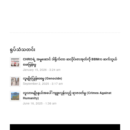
ရုပ်သံသတင်း
CHROရဲ့ အမှုဆောင် ဒါရိုက်တာ ဆလိုင်းဇာအုတ်ကို BBMက ဆက်သွယ်
မေးမြန်းမှု
January 15, 2026 - 3:24 am
လူမျိုးပြုန်းစေမှု (Genocide)
September 2, 2025 - 3:17 am
လူသားမျိုးနွယ်အပေါ် ကျူးလွန်သည့် ရာဇဝတ်မှု (Crimes Against
Humanity)
June 16, 2025 - 1:36 am