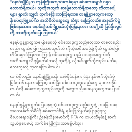
“နောင်ချိုမြို့က ဘုန်းကြီးကျောင်းတစ်ခုမှာ စစ်ဘေးရှောင် ၁၅၀
လောက်ရှိတယ်။ သူတို့အတွက် စားဖို့သောက်ဖို့ကတော့ လိုတာပေါ့
ဗျာ။ ရွာလုံးကျွတ် ထွက်ပြေးလာကြရတာ။ တချို့ရွာတွေကတော့
နီးစပ်ရာမြို့ပေါ်က အသိမိတ်ဆွေတွေ ဆီမှာ နေကြတယ်။ အခုတိုက်ပွဲ
ဖြစ်နေတာက နောင်ချိုတစ်မြို့နယ်လုံးပြန့်နေတာ။ တချို့ဆို ပြင်ဦးလွင်
တို့ ဘာတို့ထွက်ပြေးကြတယ်”
နေရပ်စွန့်ခွာထွက်ပြေးနေရတဲ့ စစ်ဘေးဒုက္ခသည်တွေဟာ တစုတစည်း
တည်း ထွက်ပြေးကြတာမဟုတ်ဘဲ ကိုယ့်အစီအစဉ်နဲ့ကိုယ် ထွက်ပြေး
တိမ်းရှောင်ကြတာကြောင့် စစ်ဘေးဒုက္ခသည် အရေးအတွက်ကို
အတိအကျ သိရဖို့ခက်ခဲသလို သူတို့ရဲ့ လိုအပ်ချက်ကိုလည်း မသိရ
သေးဘူးလို့ သူကပြောပါတယ်။
လက်ရှိလည်း နောင်ချိုမြို့အနီး တစ်မိုင်ဝန်းကျင်မှာ နှစ်ဖက်တိုက်ပွဲ
ပြင်းထန် နေတာကြောင့် ထပ်ပြီး စစ်ဘေးဒုက္ခသည်တွေ များလာနိုင်
တယ်လို့ စစ်ဘေးဒုက္ခသည်တွေကို အကူအညီပေးနေသူတွေကပြောပါ
တယ်။
နေရပ်စွန့်ခွာထွက်ပြေးနေရတဲ့ စစ်ဘေးဒုက္ခသည်တွေရဲ့ အခြေအနေ
အသေးစိတ်သိနိုင်ဖို့ စစ်ကောင်စီရဲ့ ရှမ်းပြည်နယ်ပြောခွင့်ရသူ
စီးပွားရေးဝန်ကြီး ဦးခွန်သိန်းမောင်ကို RFA က တယ်လီဖုန်းနဲ့ ဆက်
သွယ်ခဲ့ပေမယ့် လက်ခံဖြေကြားတာမရှိပါဘူး။