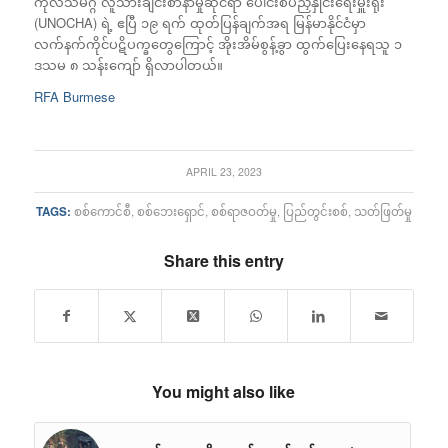
ကုလသမဂ္ဂ လူသားချင်းစာနာမှုဆိုင်ရာ ပေါင်းစပ်ညှိနှိုင်းရေးမှူးရုံး
(UNOCHA) ရဲ့ ဧပြီ ၁၉ ရက် ထုတ်ပြန်ချက်အရ မြန်မာနိုင်ငံမှာ
လက်နက်ကိုင်ပဋိပက္ခတွေကြောင့် အိုးအိမ်စွန့်ခွာ ထွက်ပြေးနေရသူ ၁
ဒသမ ၈ သန်းကျော် ရှိလာပါတယ်။
RFA Burmese
APRIL 23, 2023
TAGS:
စစ်ကောင်စီ
,
စစ်ဘေးရှောင်
,
စစ်ရာဇဝတ်မှု
,
ပြည်တွင်းစစ်
,
သတ်ဖြတ်မှု
Share this entry
You might also like