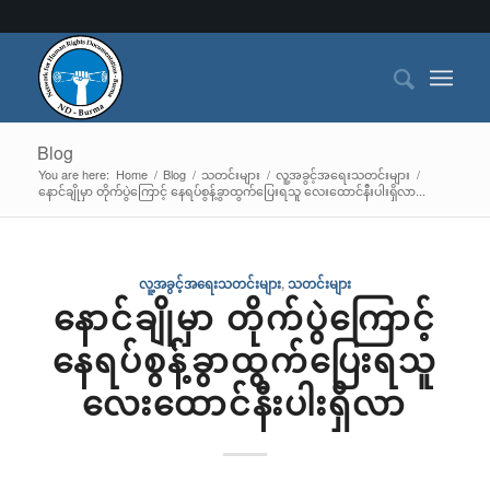
Blog
You are here:
Home
/
Blog
/
သတင်းများ
/
လူ့အခွင့်အရေးသတင်းများ
/
နောင်ချိုမှာ တိုက်ပွဲကြောင့် နေရပ်စွန့်ခွာထွက်ပြေးရသူ လေးထောင်နီးပါးရှိလာ...
လူ့အခွင့်အရေးသတင်းများ
,
သတင်းများ
နောင်ချိုမှာ တိုက်ပွဲကြောင့်
နေရပ်စွန့်ခွာထွက်ပြေးရသူ
လေးထောင်နီးပါးရှိလာ