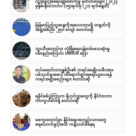
လူ့အခွင့်အရေးချိုးဖောက်မှု မှတ်တမ်းများ (၂၀၂၃
ခုနှစ်၊နို၀င်ဘာလ (၁၅)ရက်မှ (၂၁) ရက်နေ့ထိ)
မြန်မာပြည်သူဆန္ဒကိုအလေးထားဖို့ တရုတ်ကို
အဖွဲ့အစည်း ၂၅၀ ကျော် တောင်းဆို
ဘူးသီးတောင်က လုံခြုံရေးဝန်ထမ်းသေဆုံးမှု
ဝမ်းနည်းကြောင်း UNHCR ပြော
တပ်မတော်သားနှစ်ဦး၏ ကရင်အမျိုးသမီးအား
ပစ်သတ်မှုအပေါ် ထိရောက်စွာအရေးယူပေးရန်
ကရင်အဖွဲ့အစည်းများ တောင်းဆို
ရခိုင်စစ်ပွဲကြားက ရိုဟင်ဂျာတွေကို နိုင်ငံတကာ
ကာကွယ်ပေးဖို့ တောင်းဆို
မကွေးထောင်မှာ နိုင်ငံရေးအကျဉ်းသားတွေ
ရေသောက်ခွင့်အထိ ကန့်သတ်ခံနေရ