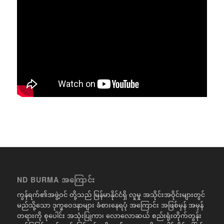
ND BURMA အကြောင်း
ကွန်ရက်၏အဖွဲ့ဝင် တို့သည် မြန်မာနိုင်ငံရှိ လူမှု အသိုင်းအဝိုင်းများတွင်
မည်သို့သော ဒုက္ခဝေဒနာများ ခံစားနေရပုံ အကြောင်း အဖြစ်မှန် အမှန်
တရားကို စုပေါင်း အသုံးပြုကာ၊ လောလောဆယ် စည်းရုံးတိုက်တွန်း