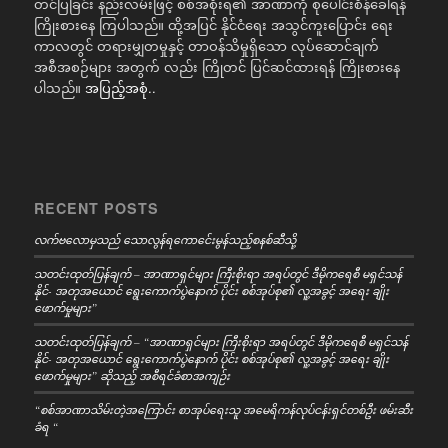
တင်ပြခြင်း နည်းလမ်းဖြင့် စစ်အစိုးရ၏ အာဏာကို စုပေါင်းစိန်ခေါ်ရန်
ကြိုးစားနေ ကြပါသည်။ ထို့အပြင် နိုင်ငံရေး အသွင်ကူးပြောင်း ရေး
ကာလတွင် တရားမျှတမှုနှင့် တာဝန်သိမှုရှိသော လုပ်ဆောင်ချက်
အစီအစဉ်များ အတွက် လည်း ကြိုတင် ပြင်ဆင်ထားရန် ကြိုးစားနေ
ပါသည်။
အပြည့်အစုံ..
RECENT POSTS
လက်ဗလောမှသည် သောလွန်ရကောင်ေးမွန်သည့်စနစ်ဆီသို့
သတင်းထုတ်ပြန်ချက် – အာဏာရှင်များ ကြီးစိုးရာ အရပ်တွင် ဒီမိုကရေစီ မရှင်သန်
နိုင်- အတုအယောင် ရွေးကောက်ပွဲနောက် ပိုင်း စစ်အုပ်စု၏ လူ့အခွင့် အရေး ချိုး
ဖောက်မှုများ”
သတင်းထုတ်ပြန်ချက် – “အာဏာရှင်များ ကြီးစိုးရာ အရပ်တွင် ဒီမိုကရေစီ မရှင်သန်
နိုင်- အတုအယောင် ရွေးကောက်ပွဲနောက် ပိုင်း စစ်အုပ်စု၏ လူ့အခွင့် အရေး ချိုး
ဖောက်မှုများ” ဆိုသည့် အစီရင်ခံစာအကျဉ်း
“စစ်အာဏာသိမ်းတဲ့အကြောင်း စာအုပ်ရေးသူ အမေရိကန်လုပ်ငန်းရှင်တစ်ဦး ဖမ်းဆီး
ခံရ “