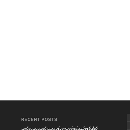
RECENT POSTS
လက်ဗလောမှသည် သောလွန်ရကောင်ေးမွန်သည့်စနစ်ဆီသို့