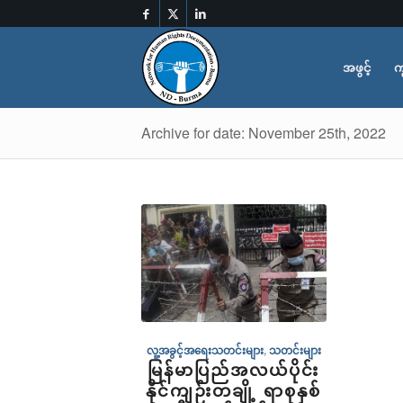
အဖွင့်
က
Archive for date: November 25th, 2022
လူ့အခွင့်အရေးသတင်းများ
,
သတင်းများ
မြန်မာပြည်အလယ်ပိုင်း
နိုင်ကျဉ်းတချို့ ရာစုနှစ်