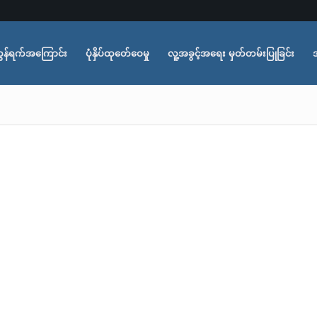
ွန်ရက်အကြောင်း
ပုံနှိပ်ထုတ်ေဝေမှု
လူ့အခွင့်အရေး မှတ်တမ်းပြုခြင်း