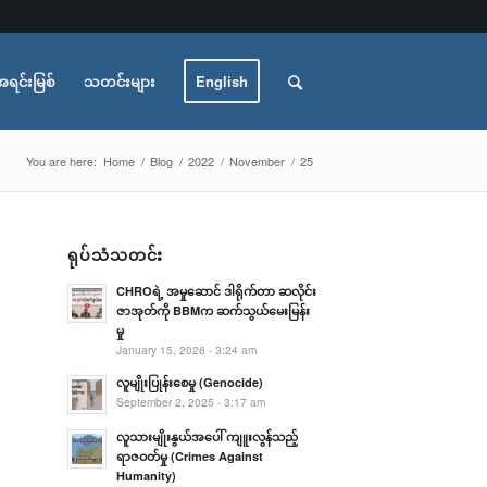
အရင်းမြစ်
သတင်းများ
English
You are here:
Home
/
Blog
/
2022
/
November
/
25
ရုပ်သံသတင်း
CHROရဲ့ အမှုဆောင် ဒါရိုက်တာ ဆလိုင်း
ဇာအုတ်ကို BBMက ဆက်သွယ်မေးမြန်း
မှု
January 15, 2026 - 3:24 am
လူမျိုးပြုန်းစေမှု (Genocide)
September 2, 2025 - 3:17 am
လူသားမျိုးနွယ်အပေါ် ကျူးလွန်သည့်
ရာဇဝတ်မှု (Crimes Against
Humanity)