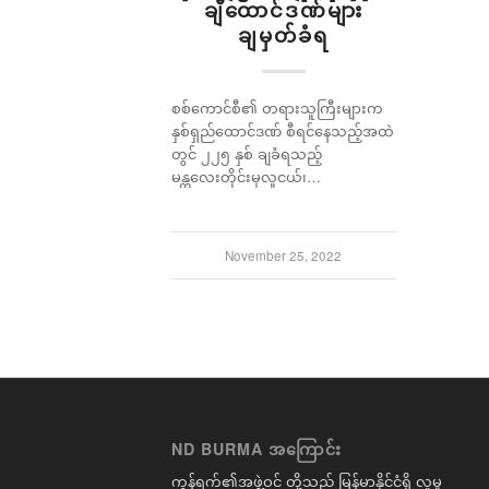
ချီထောင်ဒဏ်များ
ချမှတ်ခံရ
စစ်ကောင်စီ၏ တရားသူကြီးများက
နှစ်ရှည်ထောင်ဒဏ် စီရင်နေသည့်အထဲ
တွင် ၂၂၅ နှစ် ချခံရသည့်
မန္တလေးတိုင်းမှလူငယ်၊…
November 25, 2022
ND BURMA အကြောင်း
ကွန်ရက်၏အဖွဲ့ဝင် တို့သည် မြန်မာနိုင်ငံရှိ လူမှု