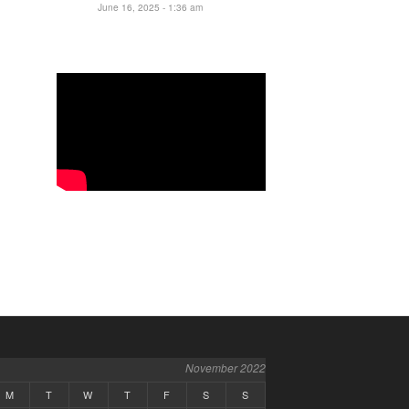
June 16, 2025 - 1:36 am
November 2022
M
T
W
T
F
S
S